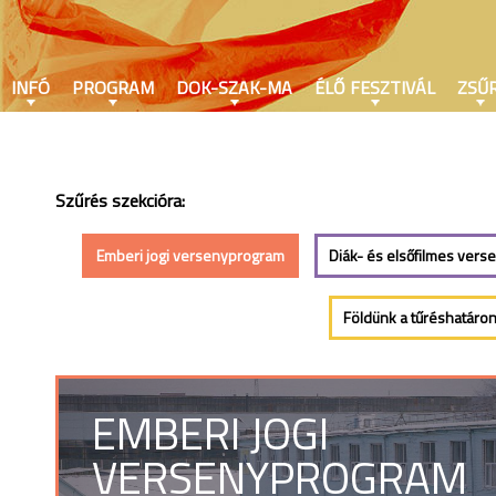
INFÓ
PROGRAM
DOK-SZAK-MA
ÉLŐ FESZTIVÁL
ZSŰR
Szűrés szekcióra:
Emberi jogi versenyprogram
Diák- és elsőfilmes vers
Földünk a tűréshatáro
EMBERI JOGI
VERSENYPROGRAM