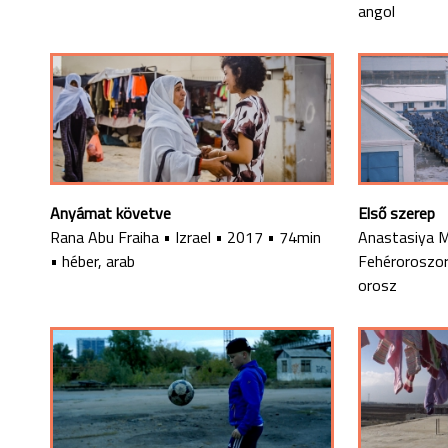
angol
Anyámat követve
Első szerep
Rana Abu Fraiha
•
Izrael
•
2017
•
74min
Anastasiya M
•
héber, arab
Fehéroroszo
orosz