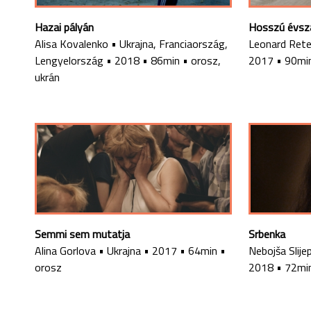
Hazai pályán
Hosszú évsz
Alisa Kovalenko
•
Ukrajna, Franciaország,
Leonard Rete
Lengyelország
•
2018
•
86min
•
orosz,
2017
•
90mi
ukrán
Semmi sem mutatja
Srbenka
Alina Gorlova
•
Ukrajna
•
2017
•
64min
•
Nebojša Slije
orosz
2018
•
72mi