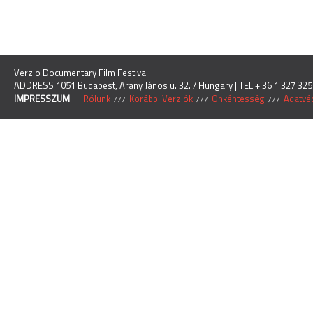
Verzio Documentary Film Festival
ADDRESS 1051 Budapest, Arany János u. 32. / Hungary | TEL + 36 1 327 325
IMPRESSZUM
Rólunk
Korábbi Verziók
Önkéntesség
Adatvéd