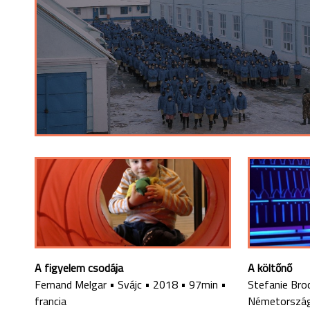
A figyelem csodája
A költőnő
Fernand Melgar
•
Svájc
•
2018
•
97min
•
Stefanie Bro
francia
Németorszá