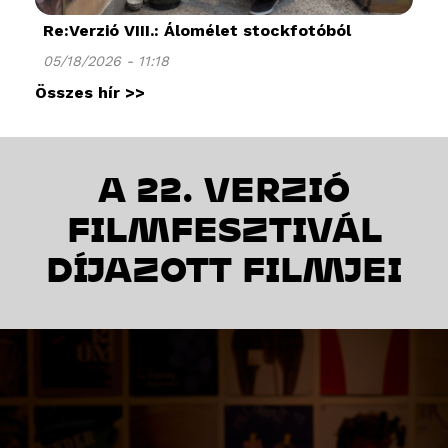
Re:Verzió VIII.: Álomélet stockfotóból
05/18/2026 - 11:18
Összes hír >>
A 22. VERZIÓ
FILMFESZTIVÁL
DÍJAZOTT FILMJEI