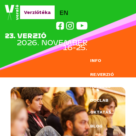
Jump to navigation
EN
Verziótéka
23. VERZIÓ
2026. NOVEMBER
16-25.
INFO
RE:VERZIÓ
NEVEZÉS
DOCLAB
OKTATÁS
BLOG