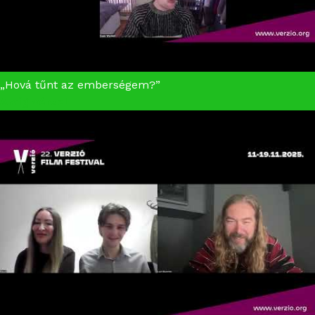
„Hová tűnt az emberségem?”
Amíg vérzel