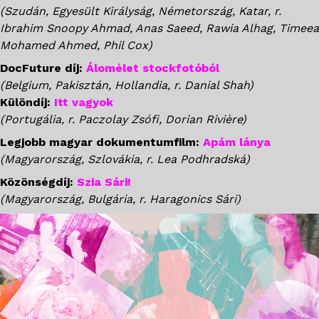
(Szudán, Egyesült Királyság, Németország, Katar, r.
Ibrahim Snoopy Ahmad, Anas Saeed, Rawia Alhag, Timeea
Mohamed Ahmed, Phil Cox)
DocFuture díj:
Álomélet stockfotóból
(Belgium, Pakisztán, Hollandia, r. Danial Shah)
Különdíj:
Itt vagyok
(Portugália, r. Paczolay Zsófi, Dorian Rivière)
Legjobb magyar dokumentumfilm:
Apám lánya
(Magyarország, Szlovákia, r. Lea Podhradská)
Közönségdíj:
Szia Sári!
(Magyarország, Bulgária, r. Haragonics Sári)