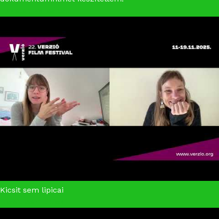
Levelek Varsóból
Kicsit sem lipicai
Kicsit sem lipicai