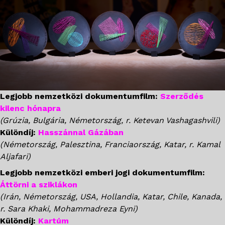
Legjobb nemzetközi dokumentumfilm:
Szerződés
kilenc hónapra
(Grúzia, Bulgária, Németország, r. Ketevan Vashagashvili)
Különdíj:
Hasszánnal Gázában
(Németország, Palesztina, Franciaország, Katar, r. Kamal
Aljafari)
Legjobb nemzetközi emberi jogi dokumentumfilm:
Áttörni a sziklákon
(Irán, Németország, USA, Hollandia, Katar, Chile, Kanada,
r. Sara Khaki, Mohammadreza Eyni)
Különdíj:
Kartúm