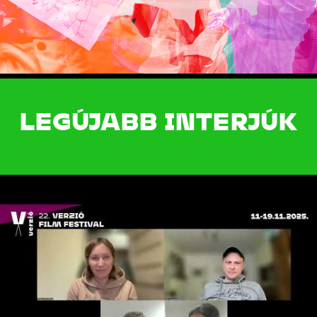
LEGÚJABB INTERJÚK