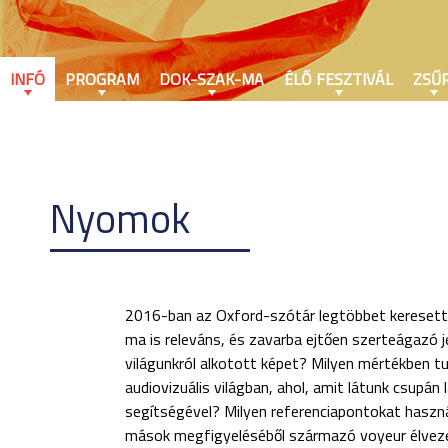
INFÓ
PROGRAM
DOK-SZAK-MA
ÉLŐ FESZTIVÁL
ZSŰR
Nyomok
2016-ban az Oxford-szótár legtöbbet keresett 
ma is releváns, és zavarba ejtően szerteágazó je
világunkról alkotott képet? Milyen mértékben tu
audiovizuális világban, ahol, amit látunk csupá
segítségével? Milyen referenciapontokat haszná
mások megfigyeléséből származó voyeur élvezet