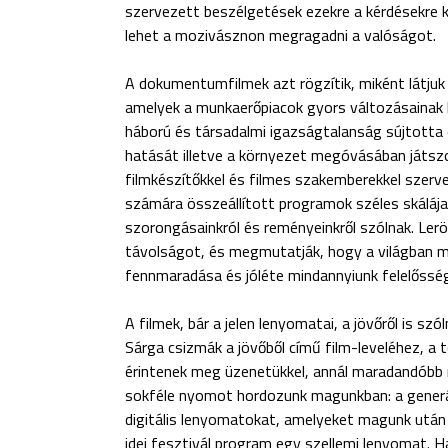
szervezett beszélgetések ezekre a kérdésekre k
lehet a mozivásznon megragadni a valóságot.
A dokumentumfilmek azt rögzítik, miként látjuk a
amelyek a munkaerőpiacok gyors változásainak
háború és társadalmi igazságtalanság sújtotta
hatását illetve a környezet megóvásában játszot
filmkészítőkkel és filmes szakemberekkel szerve
számára összeállított programok széles skálája 
szorongásainkról és reményeinkről szólnak. Lerö
távolságot, és megmutatják, hogy a világban min
fennmaradása és jóléte mindannyiunk felelőssé
A filmek, bár a jelen lenyomatai, a jövőről is 
Sárga csizmák a jövőből című film-leveléhez, a 
érintenek meg üzenetükkel, annál maradandóbb
sokféle nyomot hordozunk magunkban: a generáci
digitális lenyomatokat, amelyeket magunk után 
idei fesztivál program egy szellemi lenyomat. H