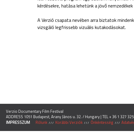
kérdésekre, hatása lehetünk a jövő nemzedékek 
A Verzió csapata nevében arra biztatok mindenkit
vizsgáló legfrissebb vizuális kutakodásokat.
Verzio Documentary Film Festival
ADDRESS 1051 Budapest, Arany János u. 32. / Hungary | TEL + 36 1 327 325
IMPRESSZUM
Rólunk
Korábbi Verziók
Önkéntesség
Adatvéd