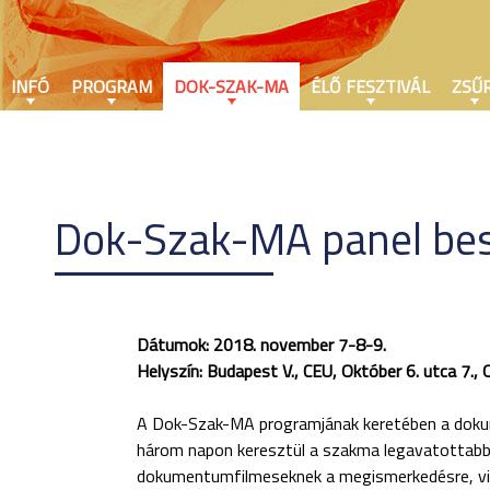
INFÓ
PROGRAM
DOK-SZAK-MA
ÉLŐ FESZTIVÁL
ZSŰR
Dok-Szak-MA panel bes
Dátumok: 2018. november 7-8-9.
Helyszín: Budapest V., CEU, Október 6. utca 7.,
A Dok-Szak-MA programjának keretében a dokum
három napon keresztül a szakma legavatottabb 
dokumentumfilmeseknek a megismerkedésre, vit