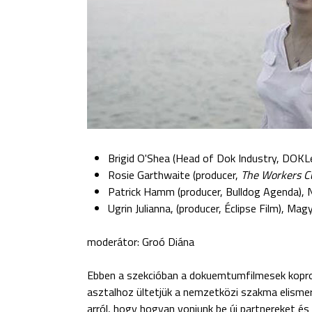
Brigid O'Shea (Head of Dok Industry, DOKL
Rosie Garthwaite (producer,
The Workers C
Patrick Hamm (producer, Bulldog Agenda),
Ugrin Julianna, (producer, Éclipse Film), Ma
moderátor: Groó Diána
Ebben a szekcióban a dokuemtumfilmesek koprod
asztalhoz ültetjük a nemzetközi szakma elismer
arról, hogy hogyan vonjunk be új partnereket é