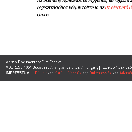
Az esemény nyilvános és ingyenes, de regisztrá
regisztrációhoz kérjük töltse ki az
itt elérhető ű
címre.
Verzio Documentary Film Festival
ADDRESS 1051 Budapest, Arany János u. 32. / Hungary | TEL + 36 1 327 325
IMPRESSZUM
Rólunk
Korábbi Verziók
Önkéntesség
Adatvéd