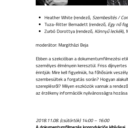
Heather White (rendező,
Szembesítés /
Com
Tuza-Ritter Bernadett (rendező,
Egy nő fo
Zurbó Dorottya (rendező,
Könnyű leckék
),
moderátor: Margitházi Beja
Ebben a szekcióban a dokumentumfilmezési etik
személyes élményein keresztül. Friss díjnyert
érintjük: Mire kell figyelniük, ha főhősünk vesz
szembesültek a forgatás során? Hogyan alakult
szereplésről? Milyen eszközök vannak a rendező
az érzékeny információk nyilvánosságra hozása
2018.11.08. (csütörtök) 14:00 – 16:00
A dokumentumfilmezés
koprodukciós
kihívásai