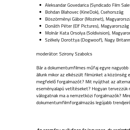
Aleksandar Govedarica (Syndicado Film Sale
Bohdan Blahovec (KineDok), Csehország
Böszörményi Gábor (Mozinet), Magyarorsz
Donáth Péter (Elf Pictures), Magyarország
Molnár Kata Orsolya (Soldivision), Magyar
Székely Dorottya (Dogwoof), Nagy Britann
moderátor: Szirony Szabolcs
Bár a dokumentumfilmes műfaj egyre nagyobb n
állunk mikor az elkészült filmünket a közönség 
megfelelő forgalmazót? Mit nyújthat az altern
eseményalapú vetítéseket? Hogyan tervezzük m
válogatnak ma a nemzetközi forgalmazók? Mire
dokumentumfilmforgalmazás legújabb trendjeiről