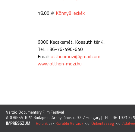
18.00 ///
Könnyű leckék
6000 Kecskemét, Kossuth tér 4.
Tel.: +36-76-490-640
Email:
otthonmozi@gmail.com
www.otthon-mozi.hu
Verzio Documentary Film Festival
ADDRESS 1051 Budapest, Arany János u. 32. / Hungary | TEL + 36 1 327 325
IMPRESSZUM
Rólunk
Korábbi Verziók
Önkéntesség
Adatvéd