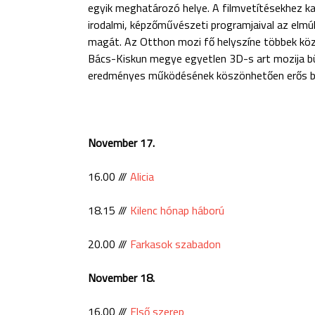
egyik meghatározó helye. A filmvetítésekhez k
irodalmi, képzőművészeti programjaival az elmú
magát. Az Otthon mozi fő helyszíne többek köz
Bács-Kiskun megye egyetlen 3D-s art mozija büs
eredményes működésének köszönhetően erős básty
November 17.
16.00 ///
Alicia
18.15 ///
Kilenc hónap háború
20.00 ///
Farkasok szabadon
November 18.
16.00 ///
Első szerep