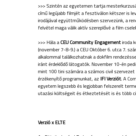
>>> Szintén az egyetemen tartja mesterkurzu
című legújabb filmjét a fesztiválon kétszer is l
irodájával együttműködésben szervezünk, a ren
felvétel maga válik aktív szereplővé a film cse
>>> Hála a
CEU Community Engagement
iroda 
(november 7-8-9.) a CEU Október 6. utca 7. szá
alkalommal találkozhatnak a dokfilm rendezéssel
iránt érdeklődő látogatók. November 10-én ped
mint 100 tini számára a számos civil szerveze
érzékenyítő programunkat, az
IFI Verziót
. A Co
egyetem legszebb és legjobban felszerelt terme
utazási költségeit és étkeztetését is és több c
Verzió x ELTE