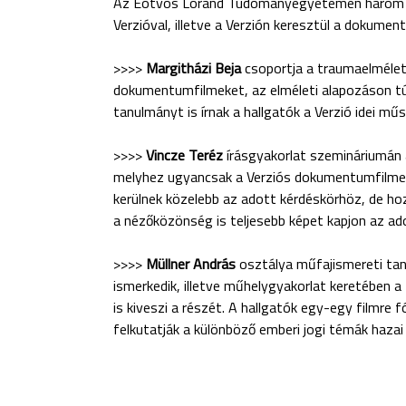
Az Eötvös Loránd Tudományegyetemen három kül
Verzióval, illetve a Verzión keresztül a dokumen
>>>>
Margitházi Beja
csoportja a traumaelméle
dokumentumfilmeket, az elméleti alapozáson túl
tanulmányt is írnak a hallgatók a Verzió idei mű
>>>>
Vincze Teréz
írásgyakorlat szemináriumán 
melyhez ugyancsak a Verziós dokumentumfilmek 
kerülnek közelebb az adott kérdéskörhöz, de ho
a nézőközönség is teljesebb képet kapjon az ado
>>>>
Müllner András
osztálya műfajismereti ta
ismerkedik, illetve műhelygyakorlat keretében a 
is kiveszi a részét. A hallgatók egy-egy filmre
felkutatják a különböző emberi jogi témák hazai 