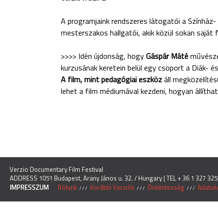
A programjaink rendszeres látogatói a Színhá
mesterszakos hallgatói, akik közül sokan saját 
>>>> Idén újdonság, hogy
Gáspár Máté
művészet
kurzusának keretein belül egy csoport a Diák- 
A film, mint pedagógiai eszköz
áll megközelítés
lehet a film médiumával kezdeni, hogyan állítha
Verzio Documentary Film Festival
ADDRESS 1051 Budapest, Arany János u. 32. / Hungary | TEL + 36 1 327 325
IMPRESSZUM
Rólunk
Korábbi Verziók
Önkéntesség
Adatvéd