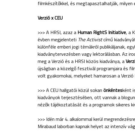
filmkészítőkkel, és megtapasztalhatják, milyen
Verzió x CEU
>>> A HRSI, azaz a
Human RightS Initiative
, a 
évben megjelenteti
The Activist
című kiadványát
különféle emberi jogi témákról publikáljanak, e
kiadványtervezésben vagy lektorálásban. Az iro
meg a Verzió és a HRSI közös kiadványa, a
Verz
újságban a közelgő fesztivál programjaira és film
volt gyakornokai, melyeket hamarosan a Verzió b
>>> A CEU hallgatói közül sokan
önkéntes
ként i
kiadványok terjesztésében, ott vannak a blogunk
nézők tájékoztatását és a programok sikeres ki
>>> Idén már 4. alkalommal kerül megrendezésr
Mirabaud laborban kapnak helyet az intenzív vág