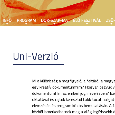
INFÓ
PROGRAM
DOK-SZAK-MA
ÉLŐ FESZTIVÁL
ZSŰR
Uni-Verzió
Mi a különbség a megfigyelő, a feltáró, a magya
egy kreatív dokumentumfilm? Hogyan tegyük vo
dokumentumfilm az emberi jogi nevelésben? Ez
oktatóval és rajtuk keresztül több tucat hallgat
elemzésén és program közös bemutatásán. A fes
kézből ismerkedhetnek meg a világ legfrissebb