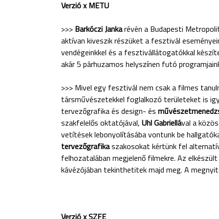
Verzió x METU
>>>
Barkóczi Janka
révén a Budapesti Metropol
aktívan kiveszik részüket a fesztivál eseménye
vendégeinkkel és a fesztivállátogatókkal készít
akár 5 párhuzamos helyszínen futó programjaink
>>> Mivel egy fesztivál nem csak a filmes tanu
társművészetekkel foglalkozó területeket is ig
tervezőgrafika és design- és
művészetmened
szakfelelős oktatójával,
Uhl Gabriellá
val a közös
vetítések lebonyolításába vontunk be hallgatók
tervezőgrafika
szakosokat kértünk fel alternatív
felhozatalában megjelenő filmekre. Az elkészül
kávézójában tekinthetitek majd meg. A megnyit
Verzió x SZFE