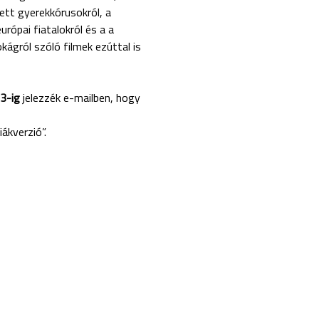
tt gyerekkórusokról, a
rópai fiatalokról és a a
ágról szóló filmek ezúttal is
3-ig
jelezzék e-mailben, hogy
ákverzió”.