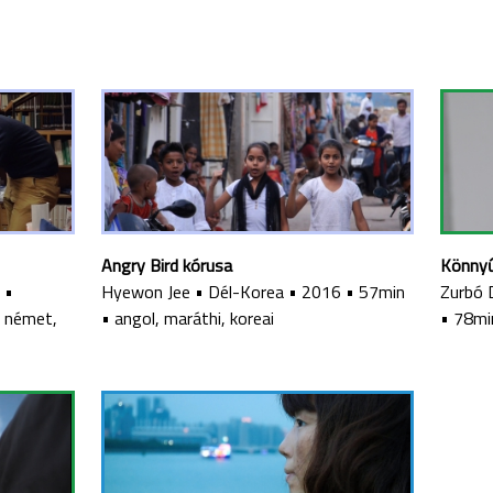
Angry Bird kórusa
Könnyű
•
Hyewon Jee
•
Dél-Korea
•
2016
•
57min
Zurbó 
•
német,
•
angol, maráthi, koreai
•
78mi