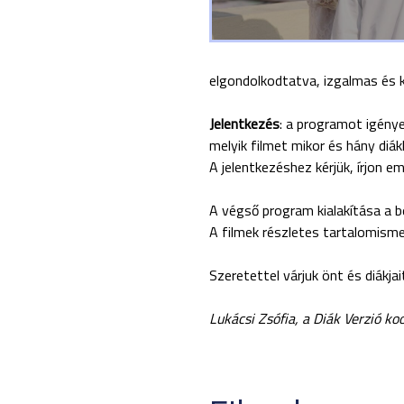
elgondolkodtatva, izgalmas és 
Jelentkezés
: a programot igénye
melyik filmet mikor és hány diák
A jelentkezéshez kérjük, írjon e
A végső program kialakítása a be
A filmek részletes tartalomism
Szeretettel várjuk önt és diákjai
Lukácsi Zsófia, a Diák Verzió ko