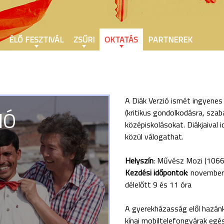
ÉLŐ FESZTIVÁL
ZSŰRI
OKTATÁS
PARTNEREK
A Diák Verzió ismét ingyenes
IÓ
(kritikus gondolkodásra, szab
középiskolásokat. Diákjaival
közül válogathat.
Helyszín
: Művész Mozi (1066
Kezdési időpontok
: november
délelőtt 9 és 11 óra
A gyerekházasság elől hazánk
kínai mobiltelefongyárak egés