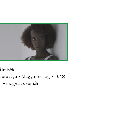
 leckék
Dorottya
•
Magyarország
•
2018
n
•
magyar, szomáli