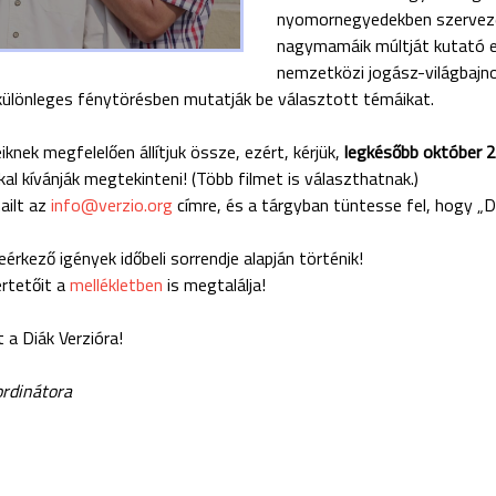
nyomornegyedekben szerveze
nagymamáik múltját kutató eu
nemzetközi jogász-világbajnok
különleges fénytörésben mutatják be választott témáikat.
iknek megfelelően állítjuk össze, ezért, kérjük,
legkésőbb október 2
kal kívánják megtekinteni! (Több filmet is választhatnak.)
mailt az
info@verzio.org
címre, és a tárgyban tüntesse fel, hogy „Di
érkező igények időbeli sorrendje alapján történik!
ertetőit a
mellékletben
is megtalálja!
t a Diák Verzióra!
ordinátora