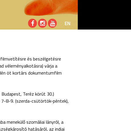
EN
 filmvetítésre és beszélgetésre
ad véleményalkotásra) várja a
 idén öt kortárs dokumentumfilm
 Budapest, Teréz körút 30.)
 7-8-9. (szerda-csütörtök-péntek),
ba menekülő szomáliai lányról, a
zségkárosító hatásáról, az indiai