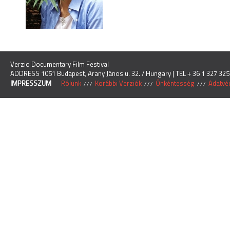
Verzio Documentary Film Festival
ADDRESS 1051 Budapest, Arany János u. 32. / Hungary | TEL + 36 1 327 325
IMPRESSZUM
Rólunk
Korábbi Verziók
Önkéntesség
Adatvéd