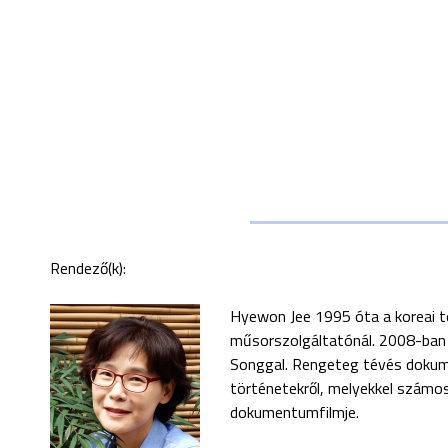
Rendező(k):
Hyewon Jee 1995 óta a koreai t
műsorszolgáltatónál. 2008-ban
Songgal. Rengeteg tévés dokume
történetekről, melyekkel számos 
dokumentumfilmje.