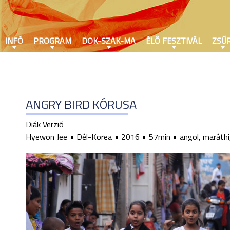
INFÓ
PROGRAM
DOK-SZAK-MA
ÉLŐ FESZTIVÁL
ZSŰR
ANGRY BIRD KÓRUSA
Diák Verzió
Hyewon Jee
Dél-Korea
2016
57min
angol, maráthi