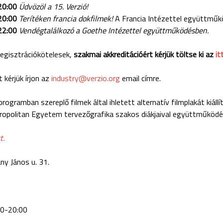
20:00
Üdvözöl a 15. Verzió!
20:00
Terítéken francia dokfilmek!
A Francia Intézettel együttmű
22:00
Vendégtalálkozó a Goethe Intézettel együttműködésben.
egisztrációkötelesek,
szakmai akkreditációért kérjük töltse ki az
it
 kérjük írjon az
industry@verzio.org
email címre.
rogramban szereplő filmek által ihletett alternatív filmplakát kiáll
opolitan Egyetem tervezőgrafika szakos diákjaival együttműködés
t.
ny János u. 31.
30-20:00