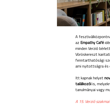
A fesztiválközpontna
az
Empathy Café
idé
minden Verzió bérle
Vöröskereszt karita
fenntarthatósági sze
ami nyitottságra és 
Itt kapnak helyet
no
találkozói
is, melyek
tanulmányai vagy mu
A 15. Verzió szakmai