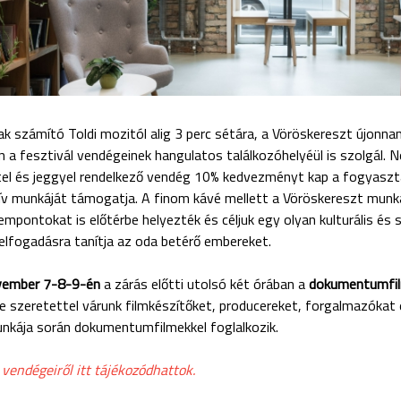
k számító Toldi mozitól alig 3 perc sétára, a Vöröskereszt újonnan 
n a fesztivál vendégeinek hangulatos találkozóhelyéül is szolgál.
ttel és jeggyel rendelkező vendég 10% kedvezményt kap a fogyaszt
tív munkáját támogatja. A finom kávé mellett a Vöröskereszt munk
mpontokat is előtérbe helyezték és céljuk egy olyan kulturális és s
elfogadásra tanítja az oda betérő embereket.
vember 7-8-9-én
a zárás előtti utolsó két órában a
dokumentumfil
re szeretettel várunk filmkészítőket, producereket, forgalmazókat 
nkája során dokumentumfilmekkel foglalkozik.
 vendégeiről itt tájékozódhattok.