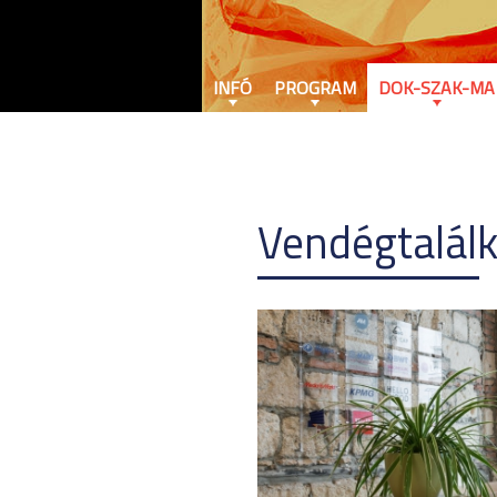
INFÓ
PROGRAM
DOK-SZAK-MA
Vendégtalál