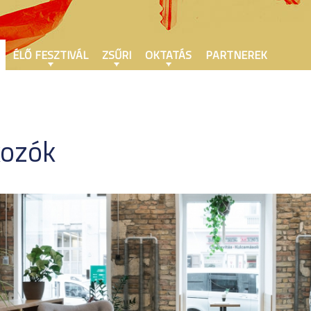
ÉLŐ FESZTIVÁL
ZSŰRI
OKTATÁS
PARTNEREK
kozók