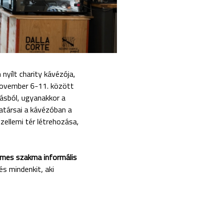
nyílt charity kávézója,
 November 6-11. között
ásból, ugyanakkor a
atársai a kávézóban a
zellemi tér létrehozása,
mes szakma informális
és mindenkit, aki