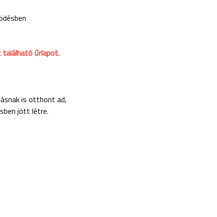
ködésben
t található űrlapot.
ításnak is otthont ad,
ben jött létre.