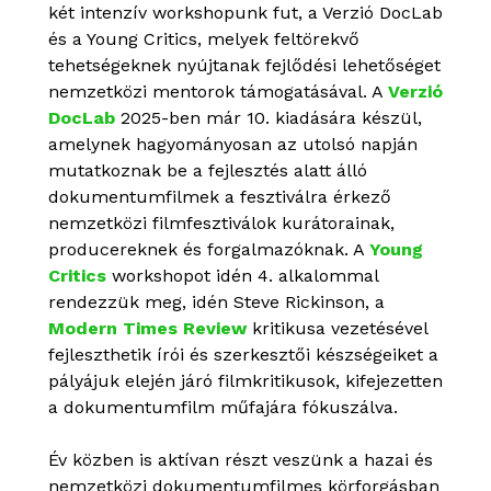
két intenzív workshopunk fut, a Verzió DocLab
és a Young Critics, melyek feltörekvő
tehetségeknek nyújtanak fejlődési lehetőséget
nemzetközi mentorok támogatásával. A
Verzió
DocLab
2025-ben már 10. kiadására készül,
amelynek hagyományosan az utolsó napján
mutatkoznak be a fejlesztés alatt álló
dokumentumfilmek a fesztiválra érkező
nemzetközi filmfesztiválok kurátorainak,
producereknek és forgalmazóknak. A
Young
Critics
workshopot idén 4. alkalommal
rendezzük meg, idén Steve Rickinson, a
Modern Times Review
kritikusa vezetésével
fejleszthetik írói és szerkesztői készségeiket a
pályájuk elején járó filmkritikusok, kifejezetten
a dokumentumfilm műfajára fókuszálva.
Év közben is aktívan részt veszünk a hazai és
nemzetközi dokumentumfilmes körforgásban