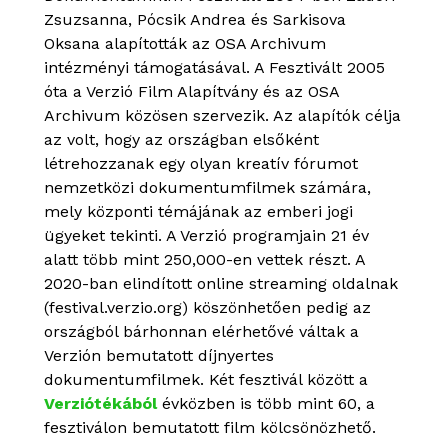
Zsuzsanna, Pócsik Andrea és Sarkisova
Oksana alapították az OSA Archivum
intézményi támogatásával. A Fesztivált 2005
óta a Verzió Film Alapítvány és az OSA
Archivum közösen szervezik. Az alapítók célja
az volt, hogy az országban elsőként
létrehozzanak egy olyan kreatív fórumot
nemzetközi dokumentumfilmek számára,
mely központi témájának az emberi jogi
ügyeket tekinti. A Verzió programjain 21 év
alatt több mint 250,000-en vettek részt. A
2020-ban elindított online streaming oldalnak
(festival.verzio.org) köszönhetően pedig az
országból bárhonnan elérhetővé váltak a
Verzión bemutatott díjnyertes
dokumentumfilmek. Két fesztivál között a
Verziótékából
évközben is több mint 60, a
fesztiválon bemutatott film kölcsönözhető.