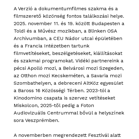
A Verzió a dokumentumfilmes szakma és a
filmszerető közönség fontos találkozási helye.
2025. november 11. és 19. között Budapesten a
Toldi és a Művész mozikban, a Blinken OSA
Archivumban, a CEU Nádor utcai épületében
és a Francia Intézetben tartunk
filmvetítéseket, beszélgetéseket, kiállításokat
és szakmai programokat. Vidéki partnereink a
pécsi Apolló mozi, a Belvárosi mozi Szegeden,
az Otthon mozi Kecskeméten, a Savaria mozi
Szombathelyen, a debreceni AltKöz egyesület
a Baross 16 Közösségi Térben. 2023-tól a
Kinodomino csapata is szervez vetítéseket
Miskolcon, 2025-től pedig a Foton
Audiovizuális Centrummal bővül a helyszínek
sora Veszprémben.
A novemberben megrendezett Fesztivál alatt