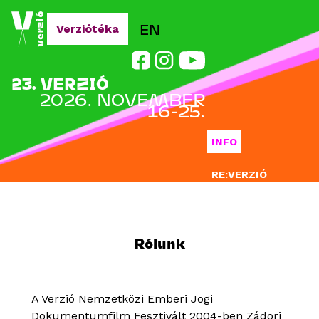
Jump to navigation
EN
Verziótéka
23. VERZIÓ
2026. NOVEMBER
16-25.
INFO
RE:VERZIÓ
NEVEZÉS
DOCLAB
Rólunk
OKTATÁS
BLOG
A Verzió Nemzetközi Emberi Jogi
Dokumentumfilm Fesztivált 2004-ben Zádori