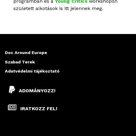
programban és a
Young Critics
workshopon
született alkotások is itt jelennek meg.
Rólunk
Doc Around Europe
Szabad Terek
Adatvédelmi tájékoztató
ADOMÁNYOZZ!
IRATKOZZ FEL!