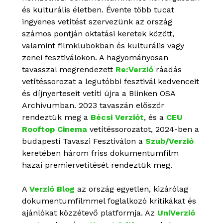
és kulturális életben. Évente több tucat
ingyenes vetítést szervezünk az ország
számos pontján oktatási keretek között,
valamint filmklubokban és kulturális vagy
zenei fesztiválokon. A hagyományosan
tavasszal megrendezett
Re:Verzió
ráadás
vetítéssorozat a legutóbbi fesztivál kedvenceit
és díjnyerteseit vetíti újra a Blinken OSA
Archivumban. 2023 tavaszán először
rendeztük meg a
Bécsi Verziót
, és a
CEU
Rooftop Cinema
vetítéssorozatot, 2024-ben a
budapesti Tavaszi Fesztiválon a
Szub/Verzió
keretében három friss dokumentumfilm
hazai premiervetítését rendeztük meg.
A
Verzió Blog
az ország egyetlen, kizárólag
dokumentumfilmmel foglalkozó kritikákat és
ajánlókat közzétevő platformja. Az
UniVerzió