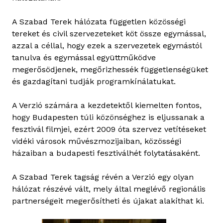
A Szabad Terek hálózata független közösségi
tereket és civil szervezeteket köt össze egymással,
azzal a céllal, hogy ezek a szervezetek egymástól
tanulva és egymással együttműködve
megerősödjenek, megőrizhessék függetlenségüket
és gazdagítani tudják programkínálatukat.
A Verzió számára a kezdetektől kiemelten fontos,
hogy Budapesten túli közönséghez is eljussanak a
fesztivál filmjei, ezért 2009 óta szervez vetítéseket
vidéki városok művészmozijaiban, közösségi
házaiban a budapesti fesztiválhét folytatásaként.
A Szabad Terek tagság révén a Verzió egy olyan
hálózat részévé vált, mely által meglévő regionális
partnerségeit megerősítheti és újakat alakíthat ki.