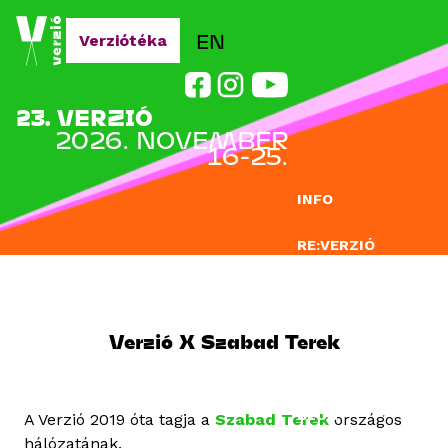
Jump to navigation
EN
Verziótéka
23. VERZIÓ
2026. NOVEMBER
16-25.
INFO
RE:VERZIÓ
NEVEZÉS
DOCLAB
Verzió X Szabad Terek
OKTATÁS
BLOG
A Verzió 2019 óta tagja a
Szabad Terek
országos
hálózatának.