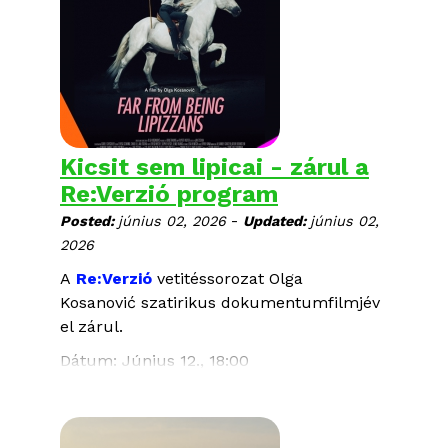
Helyszín: Blinken OSA Archivum (1051
Budapest, Arany János u. 32.)
A részvétel ingyenes, de
REGISZTRÁCIÓ
hoz kötött.
BARBARA FOREVER
Kicsit sem lipicai - zárul a
rendezte: Brydie O'Connor
Re:Verzió program
2026, USA, 102 perc
-
Posted:
június 02, 2026
Updated:
június 02,
2026
A
Re:Verzió
vetitéssorozat Olga
Kosanović szatirikus dokumentumfilmjév
el zárul.
Dátum: Június 12., 18:00
Helyszin: CEU Budapest, Auditorium A