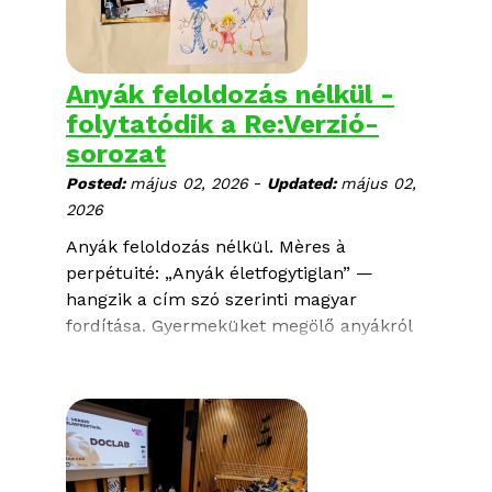
posztumusz szakmai elismerést a
FilmesHáz Alapítvány épületében
megrendezett ünnepségen adtak át.
Anyák feloldozás nélkül -
folytatódik a Re:Verzió-
sorozat
-
Posted:
május 02, 2026
Updated:
május 02,
2026
Anyák feloldozás nélkül. Mères à
perpétuité: „Anyák életfogytiglan” —
hangzik a cím szó szerinti magyar
fordítása. Gyermeküket megölő anyákról
forgatott lírai, mélyen empatikus
dokumentumfilmet Sofia Fischer fiatal
francia elsőfilmes rendező.
Tanúvallomásokat olvasva, börtönben ülő
gyermekgyilkos anyákkal levelezve,
családtagokkal beszélgetve próbálja a