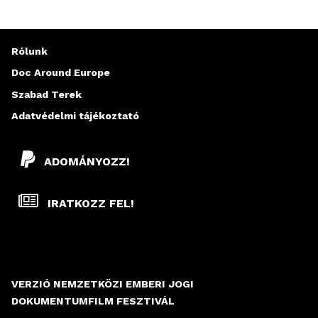
rendezte: Kamal Aljafari
D
Németország, Palesztina, Franciaország,
Katar, 2025, 106 perc
A
Rólunk
L
Doc Around Europe
Szabad Terek
A
Adatvédelmi tájékoztató
K
ADOMÁNYOZZ!
IRATKOZZ FEL!
VERZIÓ NEMZETKÖZI EMBERI JOGI
DOKUMENTUMFILM FESZTIVÁL