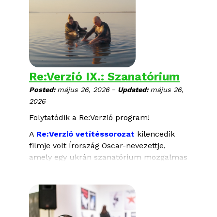
KICSIT SEM LIPICAI
Rendező: Olga Kosanović
Ausztria, 2025, 92 perc
Német nyelven, magyar és angol felirattal
Re:Verzió IX.: Szanatórium
-
Posted:
május 26, 2026
Updated:
május 26,
2026
Folytatódik a Re:Verzió program!
A
Re:Verzió vetítéssorozat
kilencedik
filmje volt Írország Oscar-nevezettje,
amely egy ukrán szanatórium mozgalmas
életét mutatja be. „Van valami
megfoghatatlan aura és varázslat ebben
az épületben, amit szerettünk volna
megőrizni.” - Gar O’Rourke rendező.