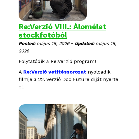
Re:Verzió VIII.: Álomélet
stockfotóból
-
Posted:
május 18, 2026
Updated:
május 18,
2026
Folytatódik a Re:Verzió program!
A
Re:Verzió vetítéssorozat
nyolcadik
filmje a 22. Verzió Doc Future díját nyerte
el.
ÁLOMÉLET STOCKFOTÓBÓL
rendezte: Danial Shah
Belgium, Pakisztán, Hollandia, 2024, 78
perc
urdu, pastu, hazargi nyelven, magyar és