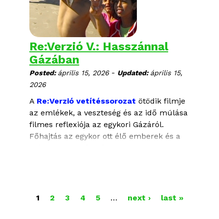
focusing on story development and
editing, with the goal to support emerging
European documentary filmmakers.
Re:Verzió V.: Hasszánnal
Gázában
-
Posted:
április 15, 2026
Updated:
április 15,
2026
A
Re:Verzió vetítéssorozat
ötödik filmje
az emlékek, a veszteség és az idő múlása
filmes reflexiója az egykori Gázáról.
Főhajtás az egykor ott élő emberek és a
mára letarolt táj előtt. A film elnyerte a
22. Verzión a Legjobb nemzetközi
dokumentumfilm kategória különdíját.
Április 22., szerda, 19:30, Toldi mozi
O
1
2
3
4
5
…
next ›
last »
HASSZÁNNAL GÁZÁBAN
L