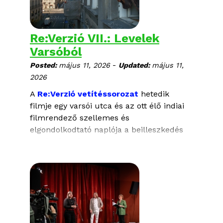
angol felirattal
Re:Verzió VII.: Levelek
Varsóból
-
Posted:
május 11, 2026
Updated:
május 11,
2026
A
Re:Verzió vetítéssorozat
hetedik
filmje egy varsói utca és az ott élő indiai
filmrendező szellemes és
elgondolkodtató naplója a beilleszkedés
nehézségeiről.
Május 14., csütörtök, 20:00, Tldi mozi
LEVELEK VARSÓBÓL
rendezte: Arjun Talwar
Lengyelország, 2025, 97 perc