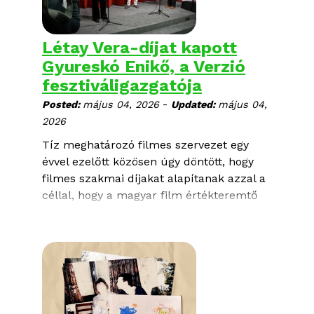
eredeti nyelven, magyar és angol felirattal
Létay Vera-díjat kapott
Gyureskó Enikő, a Verzió
fesztiváligazgatója
-
Posted:
május 04, 2026
Updated:
május 04,
2026
Tíz meghatározó filmes szervezet egy
évvel ezelőtt közösen úgy döntött, hogy
filmes szakmai díjakat alapítanak azzal a
céllal, hogy a magyar film értékteremtő
alkotóit kizárólag szakmai alapon
ismerjék el, és amelyeket a továbbiakban
minden évben április 30-án, a Magyar
Film Napján adnak át. A Fábri Zoltán -
Életmű-; Gyarmathy Lívia - Kiváló
Filmművész-; a Bódy Gábor-; Létay Vera -
Filmes Szakmai-díjakat, valamint a