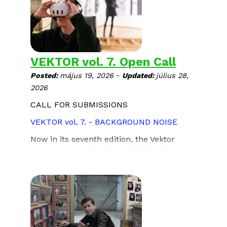
SZANATÓRIUM
rendezte: Gar O’Rourke
Írország, Ukrajna, 2025, 90 perc
ukrán nyelven, magyar és angol felirattal
VEKTOR vol. 7. Open Call
-
Posted:
május 19, 2026
Updated:
július 28,
2026
CALL FOR SUBMISSIONS
VEKTOR vol. 7. - BACKGROUND NOISE
Now in its seventh edition, the Vektor
Immersive section of Verzió Film Festival
presents immersive works that engage
with the perceptual layers of
contemporary reality. Vol. 7 invites works
under the theme
"Background Noise
".