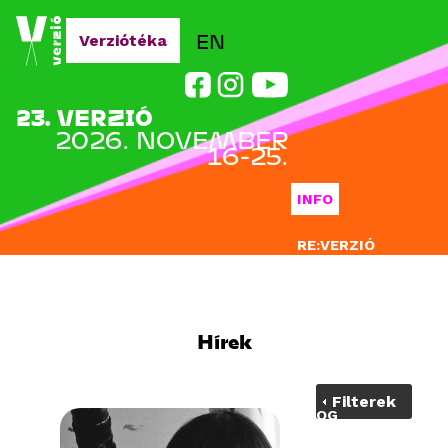
Jump to navigation
EN
Verziótéka
23. VERZIÓ
2026. NOVEMBER
16-25.
INFO
RE:VERZIÓ
NEVEZÉS
DOCLAB
Hírek
OKTATÁS
Filterek
BLOG