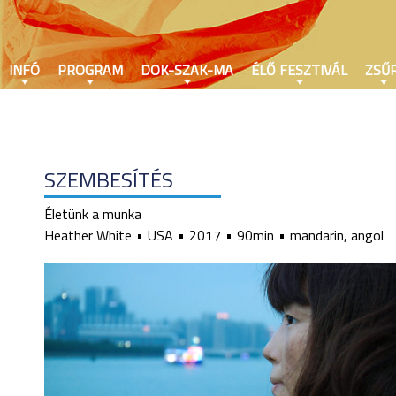
INFÓ
PROGRAM
DOK-SZAK-MA
ÉLŐ FESZTIVÁL
ZSŰR
SZEMBESÍTÉS
Életünk a munka
Heather White
USA
2017
90min
mandarin, angol