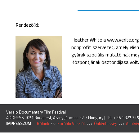
Rendező(k):
Heather White a www.verite.org 
nonprofit szervezet, amely elism
gyárak szociális mutatóinak me
Központjának ösztöndíjasa volt.
Verzio Documentary Film Festival
ADDRESS 1051 Budapest, Arany János u. 32. / Hungary | TEL + 36 1 327 325
IMPRESSZUM
Rólunk
Korábbi Verziók
Önkéntesség
Adatvéd