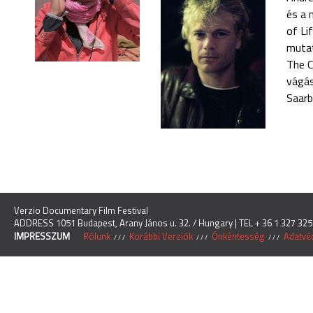
és a 
of Li
mutat
The C
vágás
Saarb
Verzio Documentary Film Festival
ADDRESS 1051 Budapest, Arany János u. 32. / Hungary | TEL + 36 1 327 325
IMPRESSZUM
Rólunk
Korábbi Verziók
Önkéntesség
Adatvéd