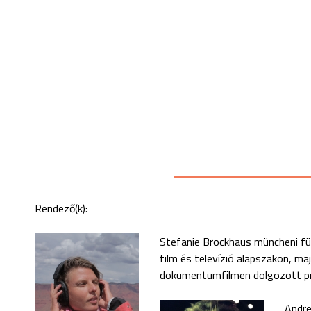
Rendező(k):
Stefanie Brockhaus müncheni f
film és televízió alapszakon, m
dokumentumfilmen dolgozott pr
Andre