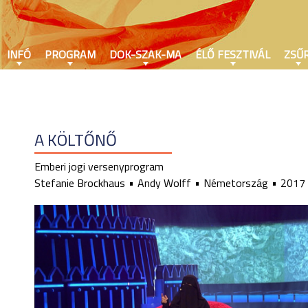
INFÓ
PROGRAM
DOK-SZAK-MA
ÉLŐ FESZTIVÁL
ZSŰR
A KÖLTŐNŐ
Emberi jogi versenyprogram
Stefanie Brockhaus
Andy Wolff
Németország
2017