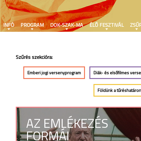
INFÓ
PROGRAM
DOK-SZAK-MA
ÉLŐ FESZTIVÁL
ZSŰR
Szűrés szekcióra:
Emberi jogi versenyprogram
Diák- és elsőfilmes vers
Földünk a tűréshatáro
AZ EMLÉKEZÉS
FORMÁI