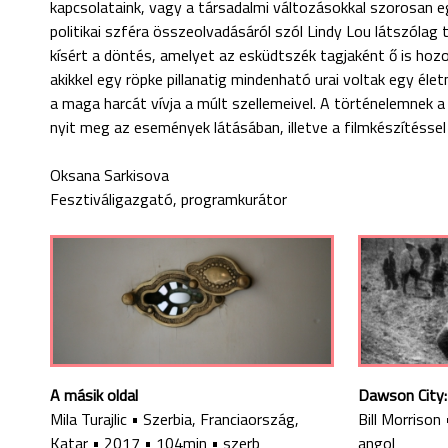
kapcsolataink, vagy a társadalmi változásokkal szorosan e
politikai szféra összeolvadásáról szól Lindy Lou látszólag 
kísért a döntés, amelyet az esküdtszék tagjaként ő is hozo
akikkel egy röpke pillanatig mindenható urai voltak egy éle
a maga harcát vívja a múlt szellemeivel. A történelemnek a 
nyit meg az események látásában, illetve a filmkészítéssel 
Oksana Sarkisova
Fesztiváligazgató, programkurátor
A másik oldal
Dawson City:
Mila Turajlic
•
Szerbia, Franciaország,
Bill Morrison
Katar
•
2017
•
104min
•
szerb
angol