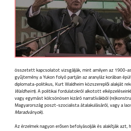
összetett kapcsolatot vizsgálják, mint amilyen az 1900-a
gyűjtemény a Yukon folyó partján az aranyláz korában épült 
diplomata-politikus, Kurt Waldheim közszereplői alakját rek
Waldheim
). A politikai fordulatokról alkotott elképzelés
vagy egymást kölcsönösen kizáró narratívákból (re)konstru
Magyarország poszt-szocialista átalakulásáról, vagy a laos
Maradványok
).
Az érzelmek nagyon erősen befolyásolják és alakítják azt,