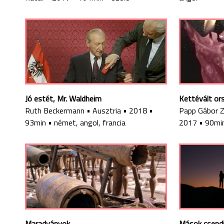
Jó estét, Mr. Waldheim
Kettévált or
Ruth Beckermann
•
Ausztria
•
2018
•
Papp Gábor 
93min
•
német, angol, francia
2017
•
90mi
Maradványok
Mások csend