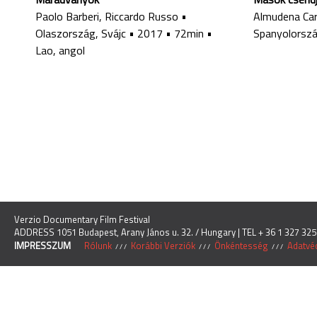
Paolo Barberi, Riccardo Russo
•
Almudena Car
Olaszország, Svájc
•
2017
•
72min
•
Spanyolorsz
Lao, angol
Verzio Documentary Film Festival
ADDRESS 1051 Budapest, Arany János u. 32. / Hungary | TEL + 36 1 327 325
IMPRESSZUM
Rólunk
Korábbi Verziók
Önkéntesség
Adatvéd