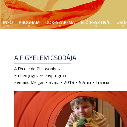
INFÓ
PROGRAM
DOK-SZAK-MA
ÉLŐ FESZTIVÁL
ZSŰR
A FIGYELEM CSODÁJA
A l'école de Philosophes
Emberi jogi versenyprogram
Fernand Melgar
Svájc
2018
97min
francia