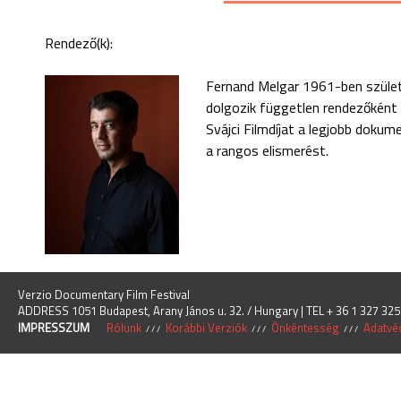
Rendező(k):
Fernand Melgar 1961-ben szület
dolgozik független rendezőként 
Svájci Filmdíjat a legjobb dokum
a rangos elismerést.
Verzio Documentary Film Festival
ADDRESS 1051 Budapest, Arany János u. 32. / Hungary | TEL + 36 1 327 325
IMPRESSZUM
Rólunk
Korábbi Verziók
Önkéntesség
Adatvéd