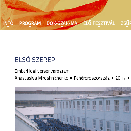
INFÓ
PROGRAM
DOK-SZAK-MA
ÉLŐ FESZTIVÁL
ZSŰR
ELSŐ SZEREP
Emberi jogi versenyprogram
Anastasiya Miroshnichenko
Fehéroroszország
2017