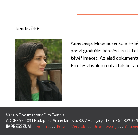
Rendező(k):
Anastasija Mirosnicsenko a Fehé
posztgraduális képzést is itt f
tévéfilmeket. Az első dokument
Filmfesztiválon mutattak be, aho
Verzio Documentary Film Festival
ADDRESS 1051 Budapest, Arany János u. 32. / Hungary | TEL + 36 1 327 325
IMPRESSZUM
Rólunk
Korábbi Verziók
Önkéntesség
Adatvéd