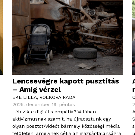
Lencsevégre kapott pusztítás
– Amíg vérzel
EKE LILLA
,
VOLKOVA RADA
2025. december 19. péntek
2
Létezik-e digitális empátia? Valóban
A
aktivizmusnak számít, ha újraosztunk egy
S
olyan posztot/videót bármely közösségi média
s
felületen, amelynek célja az igazságtalanságra
l