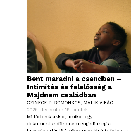
Bent maradni a csendben –
Intimitás és felelősség a
Majdnem családban
CZINEGE D. DOMONKOS
,
MALIK VIRÁG
2025. december 19. péntek
Mi történik akkor, amikor egy
dokumentumfilm nem engedi meg a
távolságtartást? Amikor nem kínálja fel azt a