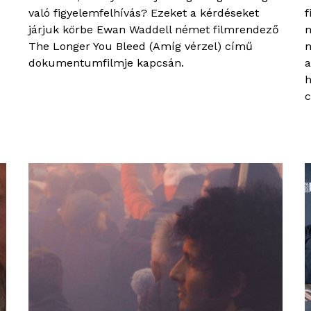
való figyelemfelhívás? Ezeket a kérdéseket
f
járjuk körbe Ewan Waddell német filmrendező
m
The Longer You Bleed (Amíg vérzel) című
m
dokumentumfilmje kapcsán.
a
h
c