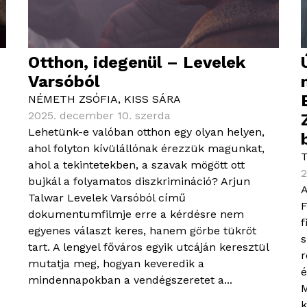
Otthon, idegenül – Levelek
Varsóból
NÉMETH ZSÓFIA
,
KISS SÁRA
2025. december 10. szerda
Lehetünk-e valóban otthon egy olyan helyen,
ahol folyton kívülállónak érezzük magunkat,
ahol a tekintetekben, a szavak mögött ott
2
bujkál a folyamatos diszkrimináció? Arjun
A
Talwar Levelek Varsóból című
F
dokumentumfilmje erre a kérdésre nem
f
egyenes választ keres, hanem görbe tükröt
s
tart. A lengyel főváros egyik utcáján keresztül
r
mutatja meg, hogyan keveredik a
é
mindennapokban a vendégszeretet a...
M
k