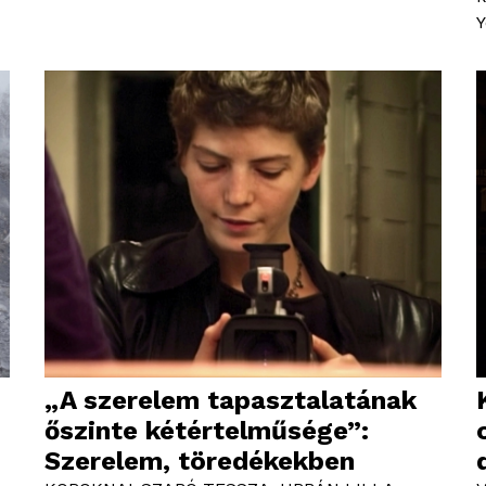
Y
„A szerelem tapasztalatának
őszinte kétértelműsége”:
Szerelem, töredékekben