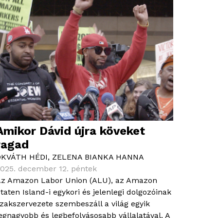
Amikor Dávid újra köveket
ragad
OKVÁTH HÉDI
,
ZELENA BIANKA HANNA
025. december 12. péntek
z Amazon Labor Union (ALU), az Amazon
taten Island-i egykori és jelenlegi dolgozóinak
zakszervezete szembeszáll a világ egyik
egnagyobb és legbefolyásosabb vállalatával. A