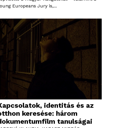
oung Europeans Jury is,...
Kapcsolatok, identitás és az
otthon keresése: három
dokumentumfilm tanulságai