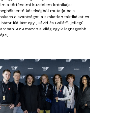
ilm a történelmi küzdelem krónikája:
eghökkentő közelségből mutatja be a
akacs elszántságot, a szokatlan taktikákat és
 bátor kiállást egy „Dávid és Góliát”- jellegű
arcban. Az Amazon a világ egyik legnagyobb
ége,...