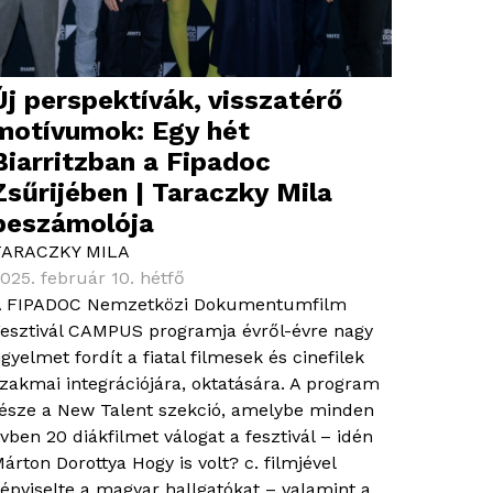
Új perspektívák, visszatérő
motívumok: Egy hét
Biarritzban a Fipadoc
Zsűrijében | Taraczky Mila
beszámolója
TARACZKY MILA
025. február 10. hétfő
 FIPADOC Nemzetközi Dokumentumfilm
esztivál CAMPUS programja évről-évre nagy
igyelmet fordít a fiatal filmesek és cinefilek
zakmai integrációjára, oktatására. A program
észe a New Talent szekció, amelybe minden
vben 20 diákfilmet válogat a fesztivál – idén
árton Dorottya Hogy is volt? c. filmjével
épviselte a magyar hallgatókat – valamint a