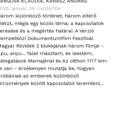
VARGOVÁ KLAUDIA
,
KARASZ ANDRÁS
025. január 09. csütörtök
árom különböző történet, három eltérő
letút, mégis egy közös téma: a kapcsolatok
eresése és a megértés határai. A Verzió
emzetközi Dokumentumfilm Fesztivál
agyar Rövidek 2 blokkjának három filmje –
pu, anyu... falat másztam, és leestem,
átogatások Mamajénál és Az otthon 1117 km-
e van – érzékenyen mutatja be, hogyan
róbálnak az emberek különböző
örülmények között kapcsolatot teremteni...