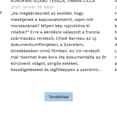
KOROKNAI-SZABÓ TESSZA
,
URBÁN LILLA
2025. január 28. kedd
2
az
„Ha megkérdeznéd az exeidet, hogy
H
meséljenek a kapcsolatotokról, vajon mit
é
mondanának? Milyen kép rajzolódna ki
k
rólatok?” Erre a kérdésre válaszolt a francia
N
származású rendező, Chloé Barreau az új
M
dokumentumfilmjében, a Szerelem,
A
töredékekben című filmben. Az író-rendező
L
már tizenhat éves kora óta dokumentálta az őt
r
körülvevő világot, pörgős estéket,
p
beszélgetéseket és legfőképpen a szerelmi...
k
Továbbiak