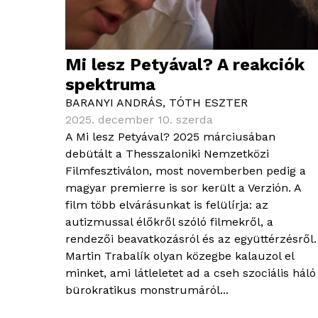
Mi lesz Petyával? A reakciók
spektruma
BARANYI ANDRÁS
,
TÓTH ESZTER
2025. december 10. szerda
A Mi lesz Petyával? 2025 márciusában
debütált a Thesszaloniki Nemzetközi
Filmfesztiválon, most novemberben pedig a
magyar premierre is sor került a Verzión. A
film több elvárásunkat is felülírja: az
autizmussal élőkről szóló filmekről, a
rendezői beavatkozásról és az együttérzésről.
Martin Trabalík olyan közegbe kalauzol el
minket, ami látleletet ad a cseh szociális háló
bürokratikus monstrumáról...