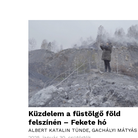
Küzdelem a füstölgő föld
felszínén – Fekete hó
ALBERT KATALIN TÜNDE
,
GACHÁLYI MÁTYÁS
2025. január 30. csütörtök