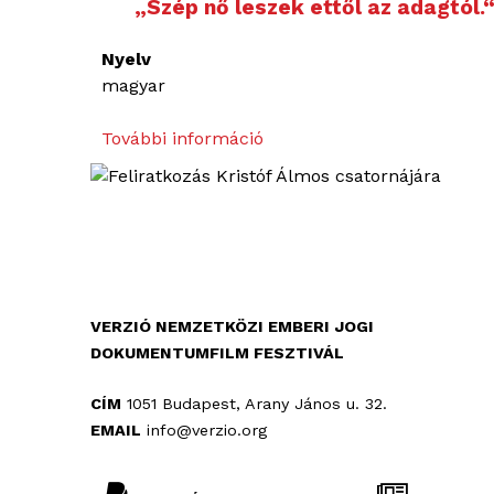
„Szép nő leszek ettől az adagtól.
Nyelv
magyar
További információ
„
S
z
é
p
n
ő
l
VERZIÓ NEMZETKÖZI EMBERI JOGI
e
DOKUMENTUMFILM FESZTIVÁL
s
z
CÍM
1051 Budapest, Arany János u. 32.
e
EMAIL
info@verzio.org
k
e