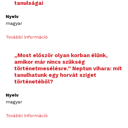
l
tanulságai
r
g
e
ő
Nyelv
l
f
magyar
e
ö
m
l
További információ
K
t
d
a
a
f
p
p
„Most először olyan korban élünk,
e
c
a
amikor már nincs szükség
l
s
s
történetmesélésre.” Neptun vihara: mit
s
o
tanulhatunk egy horvát sziget
z
z
l
történetéből?
t
í
a
a
n
t
Nyelv
l
é
o
magyar
a
n
k
t
–
,
További információ
á
„
F
i
n
M
e
d