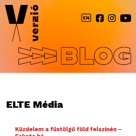
Jump to navigation
EN
ELTE Média
Küzdelem a füstölgő föld felszínén –