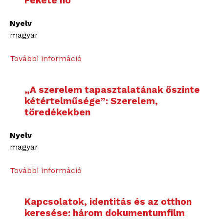
Fekete hó
Nyelv
magyar
További információ
K
ü
z
„A szerelem tapasztalatának őszinte
d
kétértelműsége”: Szerelem,
e
töredékekben
l
e
Nyelv
m
magyar
a
f
További információ
„
ü
A
s
s
t
Kapcsolatok, identitás és az otthon
z
ö
keresése: három dokumentumfilm
e