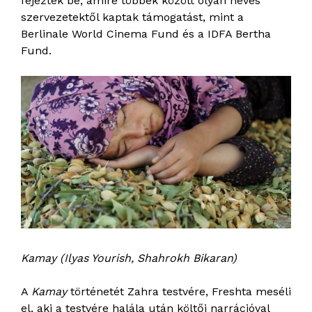
fejezték be, amire többek között olyan neves
szervezetektől kaptak támogatást, mint a
Berlinale World Cinema Fund és a IDFA Bertha
Fund.
Kamay (Ilyas Yourish, Shahrokh Bikaran)
A
Kamay
történetét Zahra testvére, Freshta meséli
el, aki a testvére halála után költői narrációval