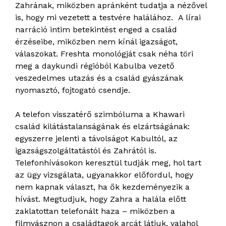
Zahrának, miközben apránként tudatja a nézővel
is, hogy mi vezetett a testvére halálához. A lírai
narráció intim betekintést enged a család
érzéseibe, miközben nem kínál igazságot,
válaszokat. Freshta monológját csak néha töri
meg a daykundi régióból Kabulba vezető
veszedelmes utazás és a család gyászának
nyomasztó, fojtogató csendje.
A telefon visszatérő szimbóluma a Khawari
család kilátástalanságának és elzártságának:
egyszerre jelenti a távolságot Kabultól, az
igazságszolgáltatástól és Zahrától is.
Telefonhívásokon keresztül tudják meg, hol tart
az ügy vizsgálata, ugyanakkor előfordul, hogy
nem kapnak választ, ha ők kezdeményezik a
hívást. Megtudjuk, hogy Zahra a halála előtt
zaklatottan telefonált haza – miközben a
filmvásznon a családtagok arcát látjuk, valahol