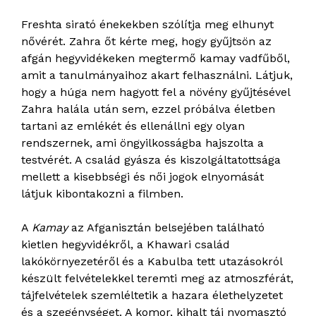
Freshta sirató énekekben szólítja meg elhunyt
nővérét. Zahra őt kérte meg, hogy gyűjtsön az
afgán hegyvidékeken megtermő kamay vadfűből,
amit a tanulmányaihoz akart felhasználni. Látjuk,
hogy a húga nem hagyott fel a növény gyűjtésével
Zahra halála után sem, ezzel próbálva életben
tartani az emlékét és ellenállni egy olyan
rendszernek, ami öngyilkosságba hajszolta a
testvérét. A család gyásza és kiszolgáltatottsága
mellett a kisebbségi és női jogok elnyomását
látjuk kibontakozni a filmben.
A
Kamay
az Afganisztán belsejében található
kietlen hegyvidékről, a Khawari család
lakókörnyezetéről és a Kabulba tett utazásokról
készült felvételekkel teremti meg az atmoszférát,
tájfelvételek szemléltetik a hazara élethelyzetet
és a szegénységet. A komor, kihalt táj nyomasztó