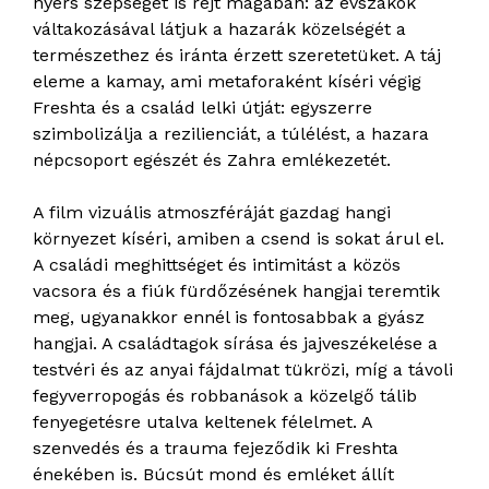
nyers szépséget is rejt magában: az évszakok
váltakozásával látjuk a hazarák közelségét a
természethez és iránta érzett szeretetüket. A táj
eleme a kamay, ami metaforaként kíséri végig
Freshta és a család lelki útját: egyszerre
szimbolizálja a rezilienciát, a túlélést, a hazara
népcsoport egészét és Zahra emlékezetét.
A film vizuális atmoszféráját gazdag hangi
környezet kíséri, amiben a csend is sokat árul el.
A családi meghittséget és intimitást a közös
vacsora és a fiúk fürdőzésének hangjai teremtik
meg, ugyanakkor ennél is fontosabbak a gyász
hangjai. A családtagok sírása és jajveszékelése a
testvéri és az anyai fájdalmat tükrözi, míg a távoli
fegyverropogás és robbanások a közelgő tálib
fenyegetésre utalva keltenek félelmet. A
szenvedés és a trauma fejeződik ki Freshta
énekében is. Búcsút mond és emléket állít