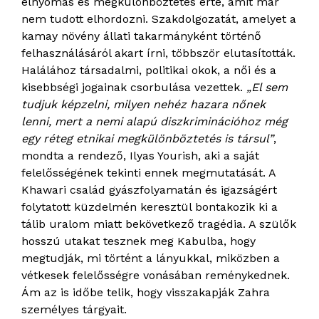
elnyomás és megkülönböztetés érte, amit már
nem tudott elhordozni. Szakdolgozatát, amelyet a
kamay növény állati takarmányként történő
felhasználásáról akart írni, többször elutasították.
Halálához társadalmi, politikai okok, a női és a
kisebbségi jogainak csorbulása vezettek.
„El sem
tudjuk képzelni, milyen nehéz hazara nőnek
lenni, mert a nemi alapú diszkriminációhoz még
egy réteg etnikai megkülönböztetés is társul”
,
mondta a rendező, Ilyas Yourish, aki a saját
felelősségének tekinti ennek megmutatását. A
Khawari család gyászfolyamatán és igazságért
folytatott küzdelmén keresztül bontakozik ki a
tálib uralom miatt bekövetkező tragédia. A szülők
hosszú utakat tesznek meg Kabulba, hogy
megtudják, mi történt a lányukkal, miközben a
vétkesek felelősségre vonásában reménykednek.
Ám az is időbe telik, hogy visszakapják Zahra
személyes tárgyait.