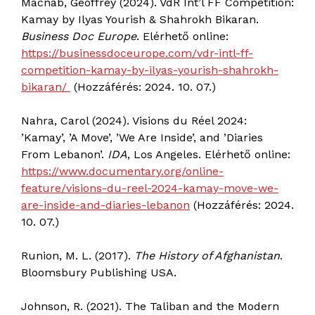
Macnab, Geoffrey (2024). VdR Int’l FF Competition:
Kamay by Ilyas Yourish & Shahrokh Bikaran.
Business Doc Europe
. Elérhető online:
https://businessdoceurope.com/vdr-intl-ff-
competition-kamay-by-ilyas-yourish-shahrokh-
bikaran/
(Hozzáférés: 2024. 10. 07.)
Nahra, Carol (2024). Visions du Réel 2024:
’Kamay’, ’A Move’, ’We Are Inside’, and ’Diaries
From Lebanon’.
IDA
, Los Angeles. Elérhető online:
https://www.documentary.org/online-
feature/visions-du-reel-2024-kamay-move-we-
are-inside-and-diaries-lebanon
(Hozzáférés: 2024.
10. 07.)
Runion, M. L. (2017).
The History of Afghanistan
.
Bloomsbury Publishing USA.
Johnson, R. (2021). The Taliban and the Modern