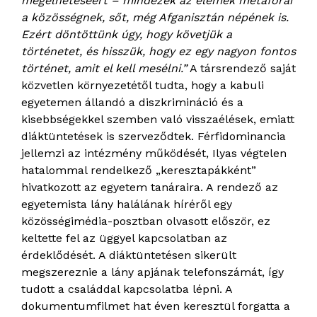
megélhetéséért – mindezek az elemek metaforái
a közösségnek, sőt, még Afganisztán népének is.
Ezért döntöttünk úgy, hogy követjük a
történetet, és hisszük, hogy ez egy nagyon fontos
történet, amit el kell mesélni.”
A társrendező saját
közvetlen környezetétől tudta, hogy a kabuli
egyetemen állandó a diszkrimináció és a
kisebbségekkel szemben való visszaélések, emiatt
diáktüntetések is szerveződtek. Férfidominancia
jellemzi az intézmény működését, Ilyas végtelen
hatalommal rendelkező „keresztapákként”
hivatkozott az egyetem tanáraira. A rendező az
egyetemista lány halálának híréről egy
közösségimédia-posztban olvasott először, ez
keltette fel az üggyel kapcsolatban az
érdeklődését. A diáktüntetésen sikerült
megszereznie a lány apjának telefonszámát, így
tudott a családdal kapcsolatba lépni. A
dokumentumfilmet hat éven keresztül forgatta a