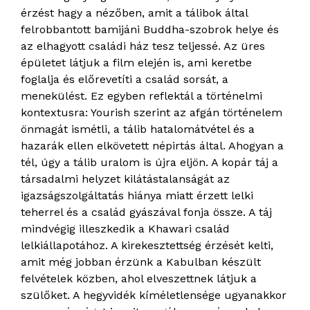
érzést hagy a nézőben, amit a tálibok által
felrobbantott bamijáni Buddha-szobrok helye és
az elhagyott családi ház tesz teljessé. Az üres
épületet látjuk a film elején is, ami keretbe
foglalja és előrevetíti a család sorsát, a
menekülést. Ez egyben reflektál a történelmi
kontextusra: Yourish szerint az afgán történelem
önmagát ismétli, a tálib hatalomátvétel és a
hazarák ellen elkövetett népirtás által. Ahogyan a
tél, úgy a tálib uralom is újra eljön. A kopár táj a
társadalmi helyzet kilátástalanságát az
igazságszolgáltatás hiánya miatt érzett lelki
teherrel és a család gyászával fonja össze. A táj
mindvégig illeszkedik a Khawari család
lelkiállapotához. A kirekesztettség érzését kelti,
amit még jobban érzünk a Kabulban készült
felvételek közben, ahol elveszettnek látjuk a
szülőket. A hegyvidék kíméletlensége ugyanakkor