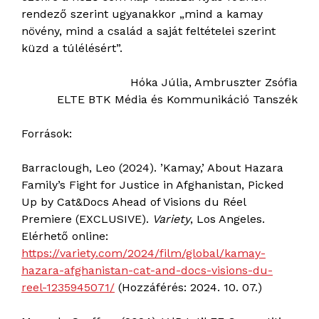
rendező szerint ugyanakkor „mind a kamay
növény, mind a család a saját feltételei szerint
küzd a túlélésért”.
Hóka Júlia, Ambruszter Zsófia
ELTE BTK Média és Kommunikáció Tanszék
Források:
Barraclough, Leo (2024). ’Kamay,’ About Hazara
Family’s Fight for Justice in Afghanistan, Picked
Up by Cat&Docs Ahead of Visions du Réel
Premiere (EXCLUSIVE).
Variety
, Los Angeles.
Elérhető online:
https://variety.com/2024/film/global/kamay-
hazara-afghanistan-cat-and-docs-visions-du-
reel-1235945071/
(Hozzáférés: 2024. 10. 07.)