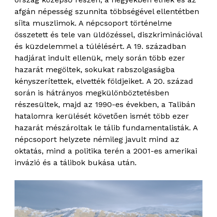
afgán népesség szunnita többségével ellentétben
síita muszlimok. A népcsoport történelme
összetett és tele van üldözéssel, diszkriminációval
és küzdelemmel a túlélésért. A 19. században
hadjárat indult ellenük, mely során több ezer
hazarát megöltek, sokukat rabszolgaságba
kényszerítettek, elvették földjeiket. A 20. század
során is hátrányos megkülönböztetésben
részesültek, majd az 1990-es években, a Talibán
hatalomra kerülését követően ismét több ezer
hazarát mészároltak le tálib fundamentalisták. A
népcsoport helyzete némileg javult mind az
oktatás, mind a politika terén a 2001-es amerikai
invázió és a tálibok bukása után.