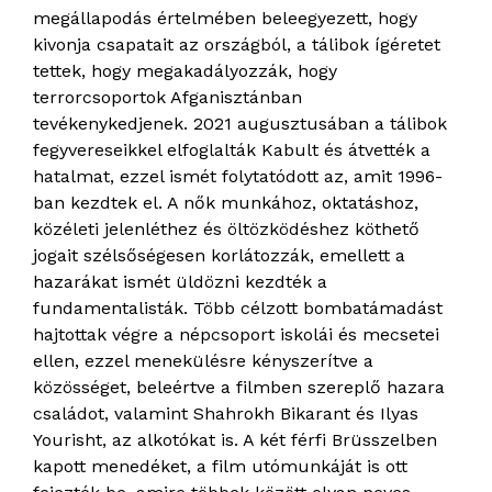
megállapodás értelmében beleegyezett, hogy
kivonja csapatait az országból, a tálibok ígéretet
tettek, hogy megakadályozzák, hogy
terrorcsoportok Afganisztánban
tevékenykedjenek. 2021 augusztusában a tálibok
fegyvereseikkel elfoglalták Kabult és átvették a
hatalmat, ezzel ismét folytatódott az, amit 1996-
ban kezdtek el. A nők munkához, oktatáshoz,
közéleti jelenléthez és öltözködéshez köthető
jogait szélsőségesen korlátozzák, emellett a
hazarákat ismét üldözni kezdték a
fundamentalisták. Több célzott bombatámadást
hajtottak végre a népcsoport iskolái és mecsetei
ellen, ezzel menekülésre kényszerítve a
közösséget, beleértve a filmben szereplő hazara
családot, valamint Shahrokh Bikarant és Ilyas
Yourisht, az alkotókat is. A két férfi Brüsszelben
kapott menedéket, a film utómunkáját is ott