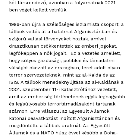
két társrendező, azonban a folyamatnak 2021-
ben véget kellett vetniük.
1996-ban újra a szélsőséges iszlamista csoport, a
tálibok vették át a hatalmat Afganisztánban és
szigorú vallási törvényeket hoztak, amivel
drasztikusan csökkentették az emberi jogokat,
legfőképpen a nők jogait. Ez a vezetés amellett,
hogy súlyos gazdasági, politikai és társadalmi
válságot okozott az országban, teret adott olyan
terror szervezeteknek, mint az al-Kaida és az
ISIS. A tálibok menedéknyújtása az al-Kaidának a
2001. szeptember 11-i katasztrófához vezetett,
amit az emberiség történetének egyik legnagyobb
és legsúlyosabb terrortámadásaként tartanak
számon. Erre válaszul az Egyesült Államok
katonai beavatkozást indított Afganisztánban és
megdöntötte a tálibok uralmát. Az Egyesült
Államok és a NATO húsz évvel később a Doha-