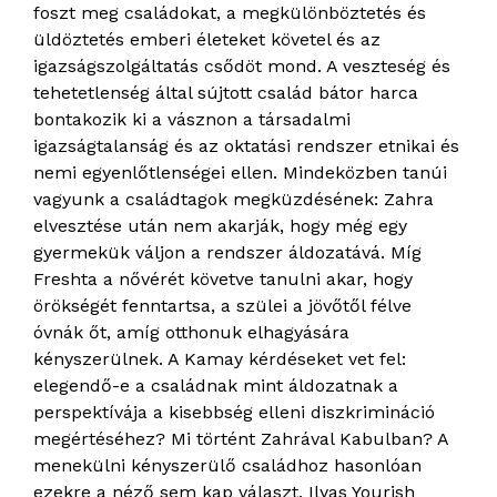
foszt meg családokat, a megkülönböztetés és
üldöztetés emberi életeket követel és az
igazságszolgáltatás csődöt mond. A veszteség és
tehetetlenség által sújtott család bátor harca
bontakozik ki a vásznon a társadalmi
igazságtalanság és az oktatási rendszer etnikai és
nemi egyenlőtlenségei ellen. Mindeközben tanúi
vagyunk a családtagok megküzdésének: Zahra
elvesztése után nem akarják, hogy még egy
gyermekük váljon a rendszer áldozatává. Míg
Freshta a nővérét követve tanulni akar, hogy
örökségét fenntartsa, a szülei a jövőtől félve
óvnák őt, amíg otthonuk elhagyására
kényszerülnek. A Kamay kérdéseket vet fel:
elegendő-e a családnak mint áldozatnak a
perspektívája a kisebbség elleni diszkrimináció
megértéséhez? Mi történt Zahrával Kabulban? A
menekülni kényszerülő családhoz hasonlóan
ezekre a néző sem kap választ. Ilyas Yourish