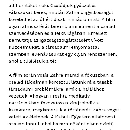
állít emléket neki. Családjuk gyászol és
válaszokat keres, miután Zahra öngyilkosságot
követett el az őt ért diszkrimináció miatt. A film
olyan atmoszférát teremt, ami elmerít a család
szenvedésében és a lelkivilágában. Emellett
bemutatja az igazságszolgáltatásért vívott
küzdelmüket, a társadalmi elnyomással
szembeni ellenállásukat egy olyan rendszerben,
ahol a túlélésük a tét.
A film során végig Zahra marad a fókuszban: a
család fájdalmán keresztül látunk rá a tágabb
társadalmi problémákra, amik a halálához
vezettek. Ahogyan Freshta meditatív
narrációjában fokozatosan kirajzolódik a
karaktere, megismerjük a történetét: Zahra véget
vetett az életének. A Kabuli Egyetem állatorvosi
szakán tanult, ahol hazara nőként olyan szintű