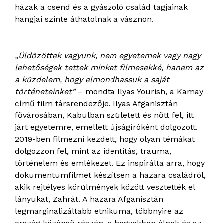
házak a csend és a gyászoló család tagjainak
hangjai szinte áthatolnak a vásznon.
„Üldözöttek vagyunk, nem egyetemek vagy nagy
lehetőségek tettek minket filmesekké, hanem az
a küzdelem, hogy elmondhassuk a saját
történeteinket”
– mondta Ilyas Yourish, a Kamay
című film társrendezője. Ilyas Afganisztán
fővárosában, Kabulban született és nőtt fel, itt
járt egyetemre, emellett újságíróként dolgozott.
2019-ben filmezni kezdett, hogy olyan témákat
dolgozzon fel, mint az identitás, trauma,
történelem és emlékezet. Ez inspirálta arra, hogy
dokumentumfilmet készítsen a hazara családról,
akik rejtélyes körülmények között vesztették el
lányukat, Zahrát. A hazara Afganisztán
legmarginalizáltabb etnikuma, többnyire az
ország középső részén, a hegyekben élnek és az