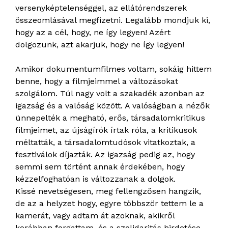
versenyképtelenséggel, az ellátórendszerek
összeomlásával megfizetni. Legalább mondjuk ki,
hogy az a cél, hogy, ne így legyen! Azért
dolgozunk, azt akarjuk, hogy ne így legyen!
Amikor dokumentumfilmes voltam, sokáig hittem
benne, hogy a filmjeimmel a változásokat
szolgálom. Túl nagy volt a szakadék azonban az
igazság és a valóság között. A valóságban a nézők
ünnepelték a megható, erős, társadalomkritikus
filmjeimet, az újságírók írtak róla, a kritikusok
méltatták, a társadalomtudósok vitatkoztak, a
fesztiválok díjazták. Az igazság pedig az, hogy
semmi sem történt annak érdekében, hogy
kézzelfoghatóan is változzanak a dolgok.
Kissé nevetségesen, meg fellengzősen hangzik,
de az a helyzet hogy, egyre többször tettem le a
kamerát, vagy adtam át azoknak, akikről
korábban forgattam, és a szolidaritás hirdetése,