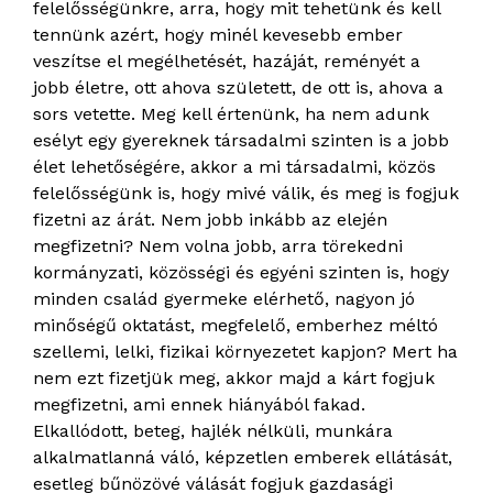
felelősségünkre, arra, hogy mit tehetünk és kell
tennünk azért, hogy minél kevesebb ember
veszítse el megélhetését, hazáját, reményét a
jobb életre, ott ahova született, de ott is, ahova a
sors vetette. Meg kell értenünk, ha nem adunk
esélyt egy gyereknek társadalmi szinten is a jobb
élet lehetőségére, akkor a mi társadalmi, közös
felelősségünk is, hogy mivé válik, és meg is fogjuk
fizetni az árát. Nem jobb inkább az elején
megfizetni? Nem volna jobb, arra törekedni
kormányzati, közösségi és egyéni szinten is, hogy
minden család gyermeke elérhető, nagyon jó
minőségű oktatást, megfelelő, emberhez méltó
szellemi, lelki, fizikai környezetet kapjon? Mert ha
nem ezt fizetjük meg, akkor majd a kárt fogjuk
megfizetni, ami ennek hiányából fakad.
Elkallódott, beteg, hajlék nélküli, munkára
alkalmatlanná váló, képzetlen emberek ellátását,
esetleg bűnözövé válását fogjuk gazdasági