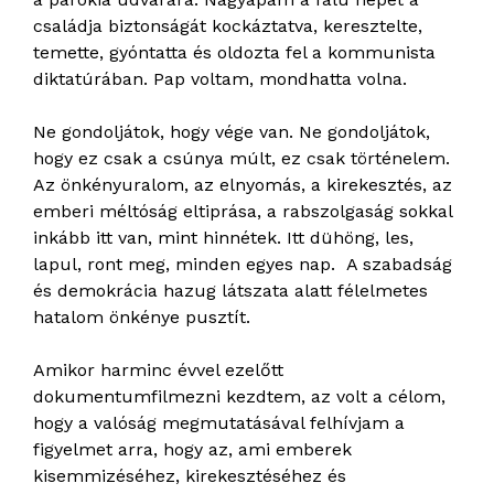
családja biztonságát kockáztatva, keresztelte,
temette, gyóntatta és oldozta fel a kommunista
diktatúrában. Pap voltam, mondhatta volna.
Ne gondoljátok, hogy vége van. Ne gondoljátok,
hogy ez csak a csúnya múlt, ez csak történelem.
Az önkényuralom, az elnyomás, a kirekesztés, az
emberi méltóság eltiprása, a rabszolgaság sokkal
inkább itt van, mint hinnétek. Itt dühöng, les,
lapul, ront meg, minden egyes nap. A szabadság
és demokrácia hazug látszata alatt félelmetes
hatalom önkénye pusztít.
Amikor harminc évvel ezelőtt
dokumentumfilmezni kezdtem, az volt a célom,
hogy a valóság megmutatásával felhívjam a
figyelmet arra, hogy az, ami emberek
kisemmizéséhez, kirekesztéséhez és