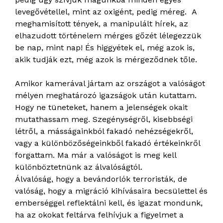
levegővétellel, mint az oxigént, pedig méreg. A
meghamisított tények, a manipulált hírek, az
elhazudott történelem mérges gőzét lélegezzük
be nap, mint nap! És higgyétek el, még azok is,
akik tudják ezt, még azok is mérgeződnek tőle.
Amikor kamerával jártam az országot a valóságot
mélyen meghatározó igazságok után kutattam.
Hogy ne tüneteket, hanem a jelenségek okait
mutathassam meg. Szegénységről, kisebbségi
létről, a másságainkból fakadó nehézségekről,
vagy a különbözőségeinkből fakadó értékeinkről
forgattam. Ma már a valóságot is meg kell
különböztetnünk az álvalóságtól.
Álvalóság, hogy a bevándorlók terroristák, de
valóság, hogy a migráció kihívásaira becsülettel és
emberséggel reflektálni kell, és igazat mondunk,
ha az okokat feltárva felhívjuk a figyelmet a