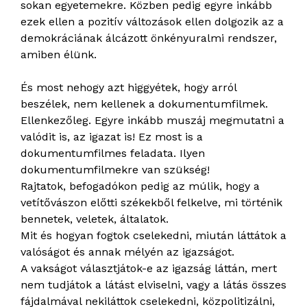
sokan egyetemekre. Közben pedig egyre inkább
ezek ellen a pozitív változások ellen dolgozik az a
demokráciának álcázott önkényuralmi rendszer,
amiben élünk.
És most nehogy azt higgyétek, hogy arról
beszélek, nem kellenek a dokumentumfilmek.
Ellenkezőleg. Egyre inkább muszáj megmutatni a
valódit is, az igazat is! Ez most is a
dokumentumfilmes feladata. Ilyen
dokumentumfilmekre van szükség!
Rajtatok, befogadókon pedig az múlik, hogy a
vetítővászon előtti székekből felkelve, mi történik
bennetek, veletek, általatok.
Mit és hogyan fogtok cselekedni, miután láttátok a
valóságot és annak mélyén az igazságot.
A vakságot választjátok-e az igazság láttán, mert
nem tudjátok a látást elviselni, vagy a látás összes
fájdalmával nekiláttok cselekedni, közpolitizálni,