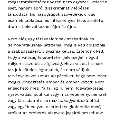
megsemmisítéséhez vezet, nem egyszeri, véletlen
eset, hanem apró, diszkriminatív lépések
láncoltata, kis hazugságok szövedéke, ordas
eszmék táplálása, és intézményesítése, amitől a
dráma bekövetkezhet újra és újra.
Nem elég egy társadalomnak szabadnak és
demokratikusnak látszania, meg is kell dolgoznia
a szabadságáért, vigyáznia kell rá. Értenünk kell,
hogy a valóság fekete-fehér jelenségei mögött
milyen összetett az igazság. Hova vezet, ha nem
tartjuk kötelességünknek, és nem védjük
törvényeinkkel azt az alapértéket, hogy nem lehet
megkülönböztetés ember és ember között. Nem
engedhető meg “a faj, szín, nem, fogyatékosság,
nyelv, vallás, politikai vagy más vélemény, nemzeti
vagy társadalmi származás, vagyoni, születési
vagy egyéb helyzet szerinti megkülönböztetés”,
amikor az emberek alapvető jogairól beszélünk: