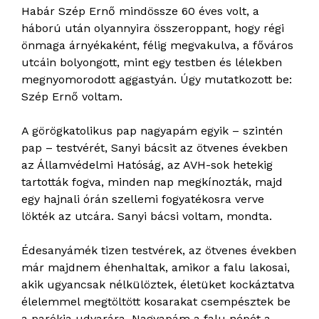
Habár Szép Ernő mindössze 60 éves volt, a
háború után olyannyira összeroppant, hogy régi
önmaga árnyékaként, félig megvakulva, a főváros
utcáin bolyongott, mint egy testben és lélekben
megnyomorodott aggastyán. Úgy mutatkozott be:
Szép Ernő voltam.
A görögkatolikus pap nagyapám egyik – szintén
pap – testvérét, Sanyi bácsit az ötvenes években
az Államvédelmi Hatóság, az AVH-sok hetekig
tartották fogva, minden nap megkínozták, majd
egy hajnali órán szellemi fogyatékosra verve
lökték az utcára. Sanyi bácsi voltam, mondta.
Édesanyámék tizen testvérek, az ötvenes években
már majdnem éhenhaltak, amikor a falu lakosai,
akik ugyancsak nélkülöztek, életüket kockáztatva
élelemmel megtöltött kosarakat csempésztek be
a parókia udvarára. Nagyapám a falu népét a