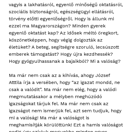
vagyis a lakhatásról, egyenlő minőségű oktatásról,
szociális biztonságról, egészségügyi ellátásról,
törvény előtti egyenlőségről. Hogy is állunk mi
ezzel ma Magyarországon? Minden gyerek
egyenlő oktatást kap? Az idősek méltó öregkort,
köszönetképpen, hogy végig dolgozták az
életüket? A beteg, segítségre szoruló, lecsúszott
emberek támogatást? Hogy újra kezdhessék?
Hogy gyógyulhassanak a bajaikból? Mi a valóság?
Ma már nem csak az a kihívás, ahogy József
Atttila írja a versében, hogy “az igazat mondd, ne
csak a valódit”. Ma már nem elég, hogy a valódi
megmutatásakor a mélyben meghúzódó
igazságokat tárjuk fel. Ma már nem csak az
igazságot nem ismerjük fel, azt sem tudjuk, hogy
mi a valóság! Ma már a valóságot is
meghamisítják körülöttünk! Ezt a hamis valóságot
pedig úgy szívjuk magunkba minden egyes