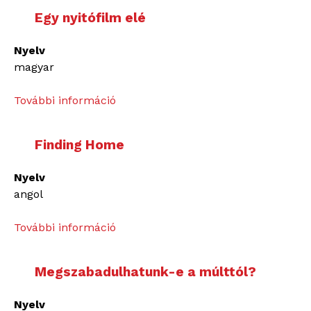
Egy nyitófilm elé
Nyelv
magyar
További információ
E
g
y
Finding Home
n
y
Nyelv
i
angol
t
ó
További információ
F
f
i
i
n
l
Megszabadulhatunk-e a múlttól?
d
m
i
e
Nyelv
n