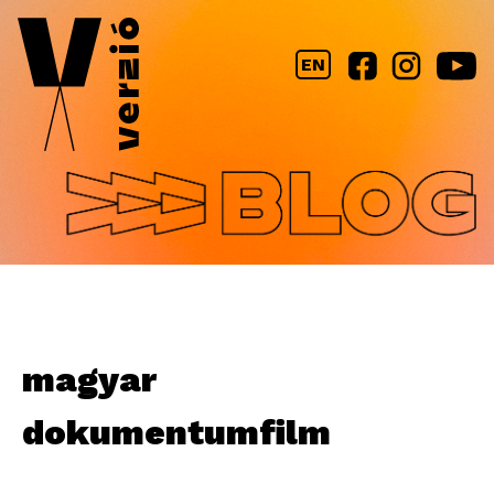
Jump to navigation
EN
magyar
dokumentumfilm