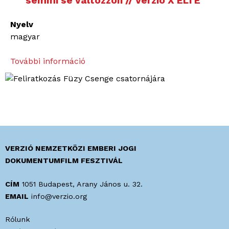
semmi se változzon // Verzió X ELTE
Nyelv
magyar
További információ
O
r
o
s
z
m
e
l
VERZIÓ NEMZETKÖZI EMBERI JOGI
ó
DOKUMENTUMFILM FESZTIVÁL
-
F
CÍM
1051 Budapest, Arany János u. 32.
o
EMAIL
info@verzio.org
r
Rólunk
r