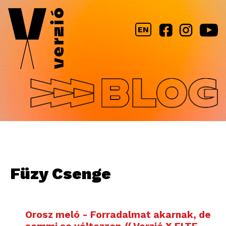
Jump to navigation
EN
Füzy Csenge
Orosz meló - Forradalmat akarnak, de