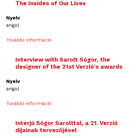
M
The Insides of Our Lives
r
a
v
j
Nyelv
i
a
angol
e
N
w
o
További információ
I
w
v
n
i
a
t
t
Interview with Sarolt Sógor, the
k
e
h
designer of the 21st Verzió's awards
o
r
G
v
v
e
Nyelv
i
i
o
angol
ć
e
r
,
w
g
További információ
I
d
w
i
n
i
i
a
t
r
t
Interjú Sógor Sarolttal, a 21. Verzió
K
e
e
h
díjainak tervezőjével
u
r
c
M