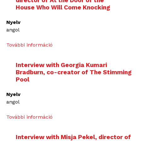
director of At the Door of the
House Who Will Come Knocking
Nyelv
angol
További információ
I
n
t
Interview with Georgia Kumari
e
Bradburn, co-creator of The Stimming
r
Pool
v
i
Nyelv
e
angol
w
w
További információ
I
i
n
t
t
h
Interview with Misja Pekel, director of
e