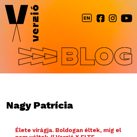
Jump to navigation
EN
Nagy Patrícia
Élete virágja. Boldogan éltek, míg el