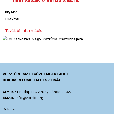
nem váltak // Verzió X ELTE
Nyelv
magyar
További információ
É
l
e
t
e
v
i
r
VERZIÓ NEMZETKÖZI EMBERI JOGI
á
DOKUMENTUMFILM FESZTIVÁL
g
j
CÍM
1051 Budapest, Arany János u. 32.
a
EMAIL
info@verzio.org
.
Rólunk
B