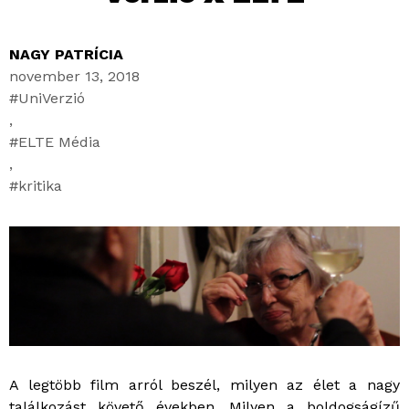
NAGY PATRÍCIA
november 13, 2018
UniVerzió
,
ELTE Média
,
kritika
A legtöbb film arról beszél, milyen az élet a nagy
találkozást követő években. Milyen a boldogságízű