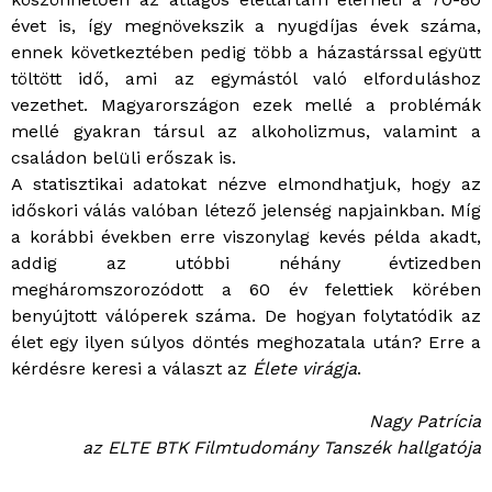
évet is, így megnövekszik a nyugdíjas évek száma,
ennek következtében pedig több a házastárssal együtt
töltött idő, ami az egymástól való elforduláshoz
vezethet. Magyarországon ezek mellé a problémák
mellé gyakran társul az alkoholizmus, valamint a
családon belüli erőszak is.
A statisztikai adatokat nézve elmondhatjuk, hogy az
időskori válás valóban létező jelenség napjainkban. Míg
a korábbi években erre viszonylag kevés példa akadt,
addig az utóbbi néhány évtizedben
megháromszorozódott a 60 év felettiek körében
benyújtott válóperek száma. De hogyan folytatódik az
élet egy ilyen súlyos döntés meghozatala után? Erre a
kérdésre keresi a választ az
Élete virágja
.
Nagy Patrícia
az ELTE BTK Filmtudomány Tanszék hallgatója