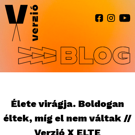
Jump to navigation
Élete virágja. Boldogan
éltek, míg el nem váltak //
Verzió X ELTE