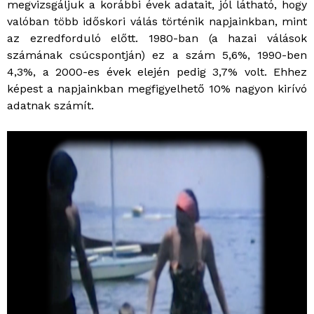
megvizsgáljuk a korábbi évek adatait, jól látható, hogy
valóban több időskori válás történik napjainkban, mint
az ezredforduló előtt. 1980-ban (a hazai válások
számának csúcspontján) ez a szám 5,6%, 1990-ben
4,3%, a 2000-es évek elején pedig 3,7% volt. Ehhez
képest a napjainkban megfigyelhető 10% nagyon kirívó
adatnak számít.