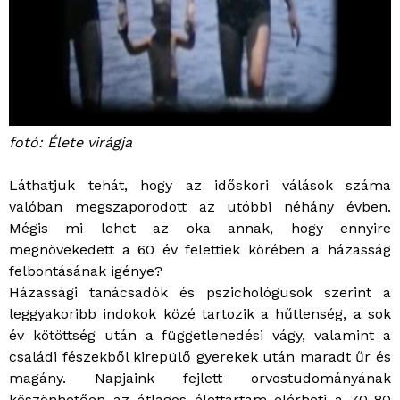
fotó: Élete virágja
Láthatjuk tehát, hogy az időskori válások száma
valóban megszaporodott az utóbbi néhány évben.
Mégis mi lehet az oka annak, hogy ennyire
megnövekedett a 60 év felettiek körében a házasság
felbontásának igénye?
Házassági tanácsadók és pszichológusok szerint a
leggyakoribb indokok közé tartozik a hűtlenség, a sok
év kötöttség után a függetlenedési vágy, valamint a
családi fészekből kirepülő gyerekek után maradt űr és
magány. Napjaink fejlett orvostudományának
köszönhetően az átlagos élettartam elérheti a 70-80