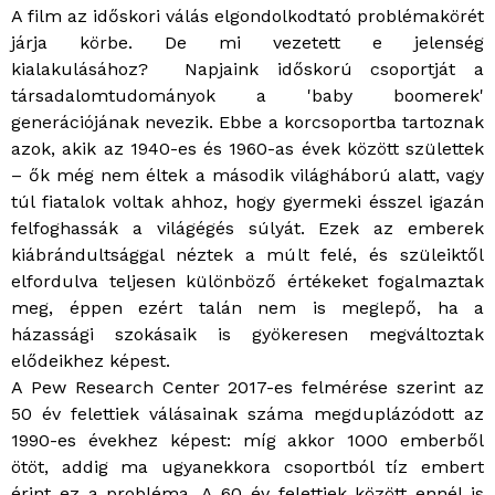
A film az időskori válás elgondolkodtató problémakörét
járja körbe. De mi vezetett e jelenség
kialakulásához? Napjaink időskorú csoportját a
társadalomtudományok a 'baby boomerek'
generációjának nevezik. Ebbe a korcsoportba tartoznak
azok, akik az 1940-es és 1960-as évek között születtek
– ők még nem éltek a második világháború alatt, vagy
túl fiatalok voltak ahhoz, hogy gyermeki ésszel igazán
felfoghassák a világégés súlyát. Ezek az emberek
kiábrándultsággal néztek a múlt felé, és szüleiktől
elfordulva teljesen különböző értékeket fogalmaztak
meg, éppen ezért talán nem is meglepő, ha a
házassági szokásaik is gyökeresen megváltoztak
elődeikhez képest.
A Pew Research Center 2017-es felmérése szerint az
50 év felettiek válásainak száma megduplázódott az
1990-es évekhez képest: míg akkor 1000 emberből
ötöt, addig ma ugyanekkora csoportból tíz embert
érint ez a probléma. A 60 év felettiek között ennél is