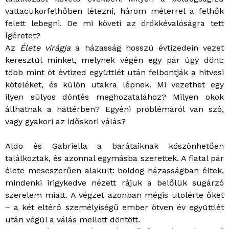
vattacukorfelhőben létezni, három méterrel a felhők
felett lebegni. De mi követi az örökkévalóságra tett
ígéretet?
Az
Élete virágja
a házasság hosszú évtizedein vezet
keresztül minket, melynek végén egy pár úgy dönt:
több mint öt évtized együttlét után felbontják a hitvesi
köteléket, és külön utakra lépnek. Mi vezethet egy
ilyen súlyos döntés meghozatalához? Milyen okok
állhatnak a háttérben? Egyéni problémáról van szó,
vagy gyakori az időskori válás?
Aldo és Gabriella a barátaiknak köszönhetően
találkoztak, és azonnal egymásba szerettek. A fiatal pár
élete meseszerűen alakult: boldog házasságban éltek,
mindenki irigykedve nézett rájuk a belőlük sugárzó
szerelem miatt. A végzet azonban mégis utolérte őket
– a két eltérő személyiségű ember ötven év együttlét
után végül a válás mellett döntött.