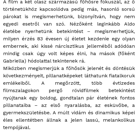
A film a két olasz származású főhősre fókuszál, az ő
történetükhöz kapcsolódva pedig más, hasonló sorsú
párokat is megismerhetünk, bizonyítván, hogy nem
egyedi esetről van szó. Nézőként leginkább Aldo
életébe nyerhetünk betekintést – megismerhetjük,
milyen érzés 83 évesen új életet kezdenie egy olyan
embernek, aki kissé nárcisztikus jelleméből adódóan
mindig csak úgy volt képes élni, ha mások (főként
Gabriella) hódolattal tekintenek rá.
Miközben megismerjük a főhősök jelenét és döntésük
következményeit, pillanatképeket láthatunk fiatalkoruk
emlékeiből. A megőrzött, több évtizedes
filmszalagokon pergő rövidfilmek betekintést
nyújtanak egy boldog, gondtalan pár életének fontos
pillanataiba – az első nyaralásba, az esküvőbe, a
gyermekszületésbe. A múlt vidám és dinamikus képei
éles ellentétben állnak a jelen lassú, melankolikus
tempójával.