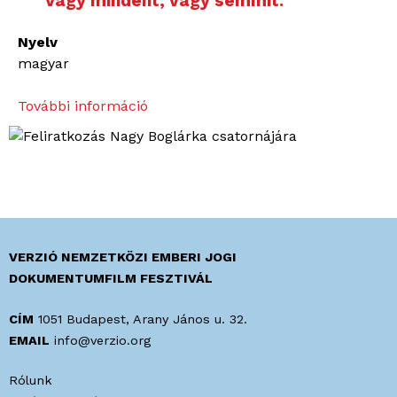
Vagy mindent, vagy semmit.”
Nyelv
magyar
További információ
„
N
e
m
v
á
l
o
VERZIÓ NEMZETKÖZI EMBERI JOGI
g
DOKUMENTUMFILM FESZTIVÁL
a
t
CÍM
1051 Budapest, Arany János u. 32.
h
EMAIL
info@verzio.org
a
Rólunk
t