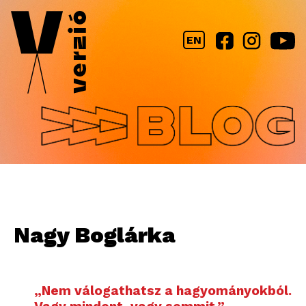
Jump to navigation
EN
Nagy Boglárka
„Nem válogathatsz a hagyományokból.