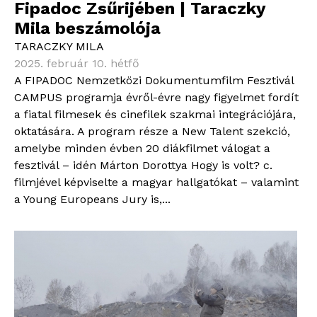
Fipadoc Zsűrijében | Taraczky
Mila beszámolója
TARACZKY MILA
2025. február 10. hétfő
A FIPADOC Nemzetközi Dokumentumfilm Fesztivál
CAMPUS programja évről-évre nagy figyelmet fordít
a fiatal filmesek és cinefilek szakmai integrációjára,
oktatására. A program része a New Talent szekció,
amelybe minden évben 20 diákfilmet válogat a
fesztivál – idén Márton Dorottya Hogy is volt? c.
filmjével képviselte a magyar hallgatókat – valamint
a Young Europeans Jury is,...