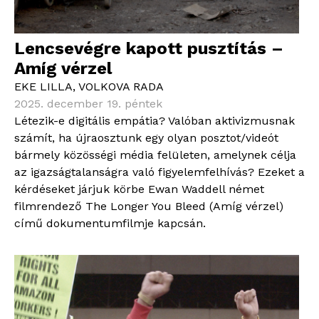
Lencsevégre kapott pusztítás –
Amíg vérzel
EKE LILLA
,
VOLKOVA RADA
2025. december 19. péntek
Létezik-e digitális empátia? Valóban aktivizmusnak
számít, ha újraosztunk egy olyan posztot/videót
bármely közösségi média felületen, amelynek célja
az igazságtalanságra való figyelemfelhívás? Ezeket a
kérdéseket járjuk körbe Ewan Waddell német
filmrendező The Longer You Bleed (Amíg vérzel)
című dokumentumfilmje kapcsán.