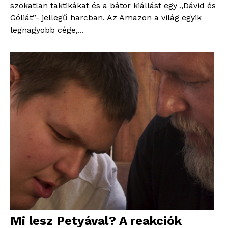
szokatlan taktikákat és a bátor kiállást egy „Dávid és
Góliát”- jellegű harcban. Az Amazon a világ egyik
legnagyobb cége,...
Mi lesz Petyával? A reakciók