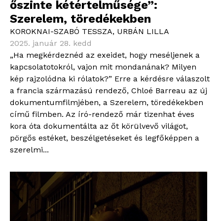
őszinte kétértelműsége”:
Szerelem, töredékekben
KOROKNAI-SZABÓ TESSZA
,
URBÁN LILLA
2025. január 28. kedd
„Ha megkérdeznéd az exeidet, hogy meséljenek a
kapcsolatotokról, vajon mit mondanának? Milyen
kép rajzolódna ki rólatok?” Erre a kérdésre válaszolt
a francia származású rendező, Chloé Barreau az új
dokumentumfilmjében, a Szerelem, töredékekben
című filmben. Az író-rendező már tizenhat éves
kora óta dokumentálta az őt körülvevő világot,
pörgős estéket, beszélgetéseket és legfőképpen a
szerelmi...