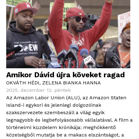
Amikor Dávid újra köveket ragad
OKVÁTH HÉDI
,
ZELENA BIANKA HANNA
2025. december 12. péntek
Az Amazon Labor Union (ALU), az Amazon Staten
Island-i egykori és jelenlegi dolgozóinak
szakszervezete szembeszáll a világ egyik
legnagyobb és legbefolyásosabb vállalatával. A film a
történelmi küzdelem krónikája: meghökkentő
közelségből mutatja be a makacs elszántságot, a