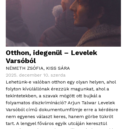
Otthon, idegenül – Levelek
Varsóból
NÉMETH ZSÓFIA
,
KISS SÁRA
2025. december 10. szerda
Lehetünk-e valóban otthon egy olyan helyen, ahol
folyton kívülállónak érezzük magunkat, ahol a
tekintetekben, a szavak mögött ott bujkál a
folyamatos diszkrimináció? Arjun Talwar Levelek
Varsóból című dokumentumfilmje erre a kérdésre
nem egyenes választ keres, hanem görbe tükröt
tart. A lengyel főváros egyik utcáján keresztül