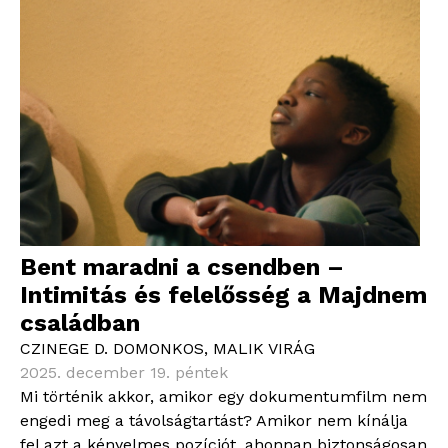
Bent maradni a csendben –
Intimitás és felelősség a Majdnem
családban
CZINEGE D. DOMONKOS
,
MALIK VIRÁG
2025. december 19. péntek
Mi történik akkor, amikor egy dokumentumfilm nem
engedi meg a távolságtartást? Amikor nem kínálja
fel azt a kényelmes pozíciót, ahonnan biztonságosan