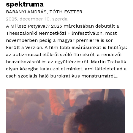
spektruma
BARANYI ANDRÁS
,
TÓTH ESZTER
2025. december 10. szerda
A Mi lesz Petyával? 2025 márciusában debütált a
Thesszaloniki Nemzetközi Filmfesztiválon, most
novemberben pedig a magyar premierre is sor
került a Verzión. A film több elvárásunkat is felülírja:
az autizmussal élőkről szóló filmekről, a rendezői
beavatkozásról és az együttérzésről. Martin Trabalík
olyan közegbe kalauzol el minket, ami látleletet ad a
cseh szociális háló bürokratikus monstrumáról...