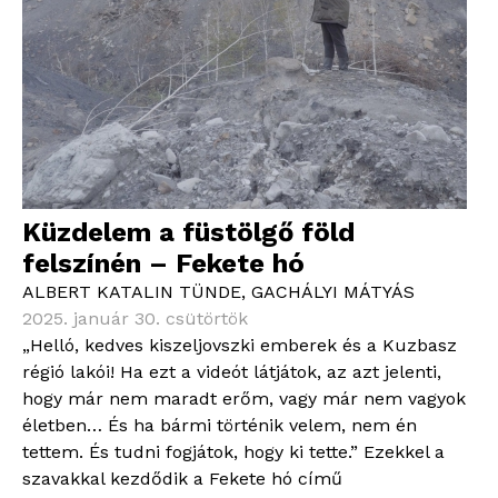
Küzdelem a füstölgő föld
felszínén – Fekete hó
ALBERT KATALIN TÜNDE
,
GACHÁLYI MÁTYÁS
2025. január 30. csütörtök
„Helló, kedves kiszeljovszki emberek és a Kuzbasz
régió lakói! Ha ezt a videót látjátok, az azt jelenti,
hogy már nem maradt erőm, vagy már nem vagyok
életben… És ha bármi történik velem, nem én
tettem. És tudni fogjátok, hogy ki tette.” Ezekkel a
szavakkal kezdődik a Fekete hó című