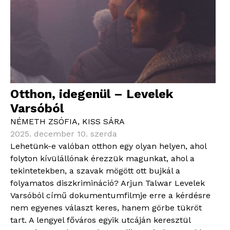
Otthon, idegenül – Levelek
Varsóból
NÉMETH ZSÓFIA
,
KISS SÁRA
2025. december 10. szerda
Lehetünk-e valóban otthon egy olyan helyen, ahol
folyton kívülállónak érezzük magunkat, ahol a
tekintetekben, a szavak mögött ott bujkál a
folyamatos diszkrimináció? Arjun Talwar Levelek
Varsóból című dokumentumfilmje erre a kérdésre
nem egyenes választ keres, hanem görbe tükröt
tart. A lengyel főváros egyik utcáján keresztül