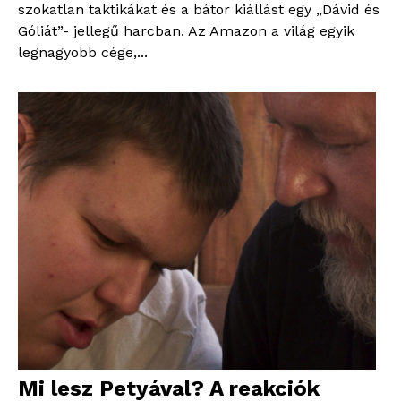
szokatlan taktikákat és a bátor kiállást egy „Dávid és
Góliát”- jellegű harcban. Az Amazon a világ egyik
legnagyobb cége,...
Mi lesz Petyával? A reakciók