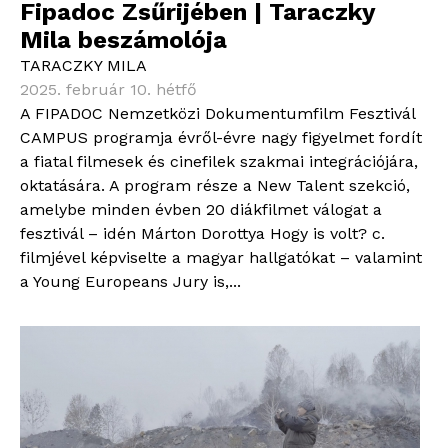
Fipadoc Zsűrijében | Taraczky
Mila beszámolója
TARACZKY MILA
2025. február 10. hétfő
A FIPADOC Nemzetközi Dokumentumfilm Fesztivál
CAMPUS programja évről-évre nagy figyelmet fordít
a fiatal filmesek és cinefilek szakmai integrációjára,
oktatására. A program része a New Talent szekció,
amelybe minden évben 20 diákfilmet válogat a
fesztivál – idén Márton Dorottya Hogy is volt? c.
filmjével képviselte a magyar hallgatókat – valamint
a Young Europeans Jury is,...