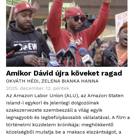
Amikor Dávid újra köveket ragad
OKVÁTH HÉDI
,
ZELENA BIANKA HANNA
2025. december 12. péntek
Az Amazon Labor Union (ALU), az Amazon Staten
Island-i egykori és jelenlegi dolgozóinak
szakszervezete szembeszáll a világ egyik
legnagyobb és legbefolyásosabb vállalatával. A film a
történelmi küzdelem krónikája: meghökkentő
közelségből mutatja be a makacs elszántságot, a