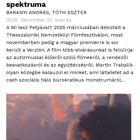
spektruma
BARANYI ANDRÁS
,
TÓTH ESZTER
2025. december 10. szerda
A Mi lesz Petyával? 2025 márciusában debütált a
Thesszaloniki Nemzetközi Filmfesztiválon, most
novemberben pedig a magyar premierre is sor
került a Verzión. A film több elvárásunkat is felülírja:
az autizmussal élőkről szóló filmekről, a rendezői
beavatkozásról és az együttérzésről. Martin Trabalík
olyan közegbe kalauzol el minket, ami látleletet ad a
cseh szociális háló bürokratikus monstrumáról...