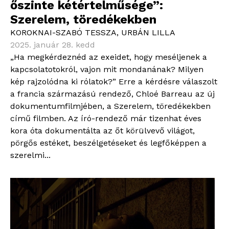
őszinte kétértelműsége”:
Szerelem, töredékekben
KOROKNAI-SZABÓ TESSZA
,
URBÁN LILLA
2025. január 28. kedd
„Ha megkérdeznéd az exeidet, hogy meséljenek a
kapcsolatotokról, vajon mit mondanának? Milyen
kép rajzolódna ki rólatok?” Erre a kérdésre válaszolt
a francia származású rendező, Chloé Barreau az új
dokumentumfilmjében, a Szerelem, töredékekben
című filmben. Az író-rendező már tizenhat éves
kora óta dokumentálta az őt körülvevő világot,
pörgős estéket, beszélgetéseket és legfőképpen a
szerelmi...