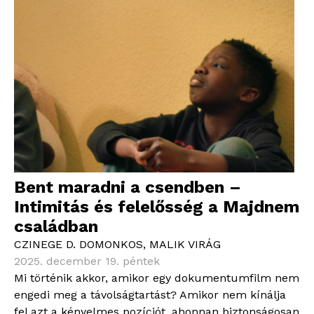
Bent maradni a csendben –
Intimitás és felelősség a Majdnem
családban
CZINEGE D. DOMONKOS
,
MALIK VIRÁG
2025. december 19. péntek
Mi történik akkor, amikor egy dokumentumfilm nem
engedi meg a távolságtartást? Amikor nem kínálja
fel azt a kényelmes pozíciót, ahonnan biztonságosan