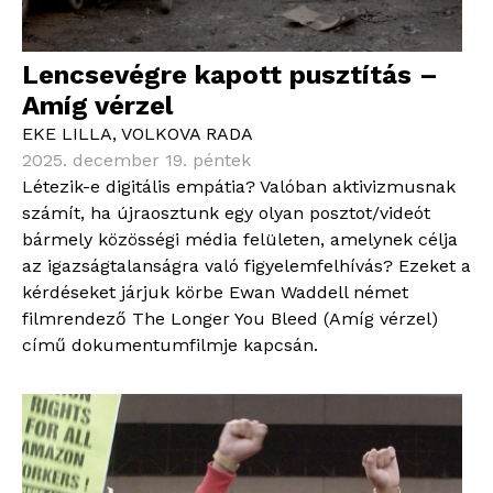
Lencsevégre kapott pusztítás –
Amíg vérzel
EKE LILLA
,
VOLKOVA RADA
2025. december 19. péntek
Létezik-e digitális empátia? Valóban aktivizmusnak
számít, ha újraosztunk egy olyan posztot/videót
bármely közösségi média felületen, amelynek célja
az igazságtalanságra való figyelemfelhívás? Ezeket a
kérdéseket járjuk körbe Ewan Waddell német
filmrendező The Longer You Bleed (Amíg vérzel)
című dokumentumfilmje kapcsán.