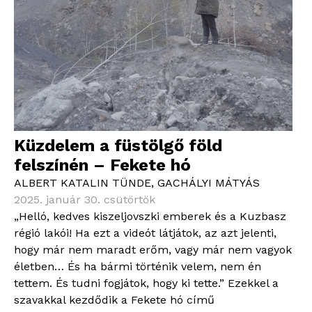
Küzdelem a füstölgő föld
felszínén – Fekete hó
ALBERT KATALIN TÜNDE
,
GACHÁLYI MÁTYÁS
2025. január 30. csütörtök
„Helló, kedves kiszeljovszki emberek és a Kuzbasz
régió lakói! Ha ezt a videót látjátok, az azt jelenti,
hogy már nem maradt erőm, vagy már nem vagyok
életben… És ha bármi történik velem, nem én
tettem. És tudni fogjátok, hogy ki tette.” Ezekkel a
szavakkal kezdődik a Fekete hó című