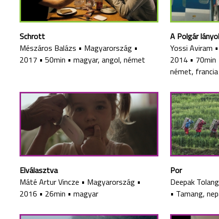
Schrott
A Polgár lányo
Mészáros Balázs
•
Magyarország
•
Yossi Aviram
2017
•
50min
•
magyar, angol, német
2014
•
70min
német, francia
Elválasztva
Por
Máté Artur Vincze
•
Magyarország
•
Deepak Tolan
2016
•
26min
•
magyar
•
Tamang, nepál