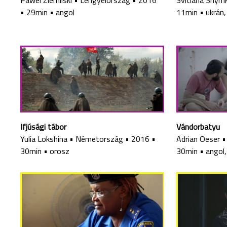
Pawel Ziemilski
•
Lengyelország
•
2016
Svitlana Shym
•
29min
•
angol
11min
•
ukrán,
Ifjúsági tábor
Vándorbatyu
Yulia Lokshina
•
Németország
•
2016
•
Adrian Oeser
30min
•
orosz
30min
•
angol,