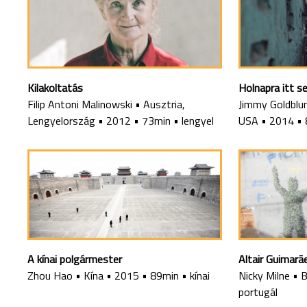
Kilakoltatás
Holnapra itt 
Filip Antoni Malinowski
•
Ausztria,
Jimmy Goldbl
Lengyelország
•
2012
•
73min
•
lengyel
USA
•
2014
•
A kínai polgármester
Altair Guimarã
Zhou Hao
•
Kína
•
2015
•
89min
•
kínai
Nicky Milne
•
B
portugál