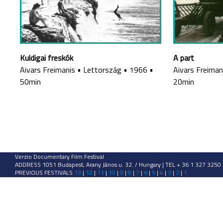
Kuldigai freskók
A part
Aivars Freimanis
•
Lettország
•
1966
•
Aivars Freiman
50min
20min
Verzio Documentary Film Festival
ADDRESS 1051 Budapest, Arany János u. 32. / Hungary | TEL + 36 1 327 3250
PREVIOUS FESTIVALS
13
|
12
|
11
|
10
|
9
|
8
|
7
|
6
|
5
|
4
|
3
|
2
|
1