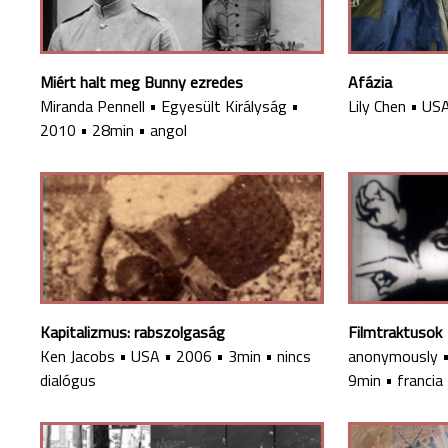
Miért halt meg Bunny ezredes
Afázia
Miranda Pennell
•
Egyesült Királyság
•
Lily Chen
•
US
2010
•
28min
•
angol
Kapitalizmus: rabszolgaság
Filmtraktusok
Ken Jacobs
•
USA
•
2006
•
3min
•
nincs
anonymously
dialógus
9min
•
francia