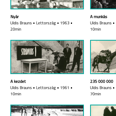
Nyár
A munkás
Uldis Brauns
•
Lettország
•
1963
•
Uldis Brauns
•
20min
10min
A kezdet
235 000 000
Uldis Brauns
•
Lettország
•
1961
•
Uldis Brauns
•
10min
70min