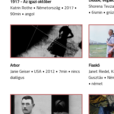
Didube, végál
1917 - Az igazi október
Shorena Tevz
Katrin Rothe
•
Németország
•
2017
•
•
64min
•
grúz
90min
•
angol
Arbor
Fiaskó
Janie Geiser
•
USA
•
2012
•
7min
•
nincs
Janet Riedel, 
dialógus
Gusztáv
•
Ném
•
német