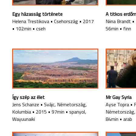
Egy házasság története
A titkos erdő
Helena Trestikova
•
Csehország
•
2017
Niina Brandt
•
•
102min
•
cseh
56min
•
finn
Így szép az élet
Mr Gay Syria
Jens Schanze
•
Svájc, Németország,
Ayse Topra
•
Kolumbia
•
2015
•
97min
•
spanyol,
Németország,
Wayuunaiki
84min
•
arab