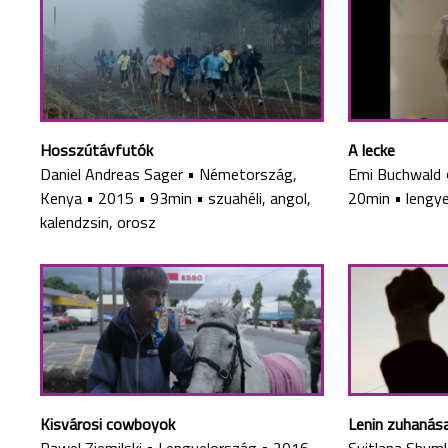
Hosszútávfutók
A lecke
Daniel Andreas Sager
•
Németország,
Emi Buchwald
Kenya
•
2015
•
93min
•
szuahéli, angol,
20min
•
lengye
kalendzsin, orosz
Kisvárosi cowboyok
Lenin zuhanás