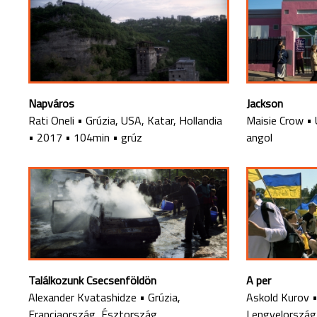
Napváros
Jackson
Rati Oneli
•
Grúzia, USA, Katar, Hollandia
Maisie Crow
•
•
2017
•
104min
•
grúz
angol
Találkozunk Csecsenföldön
A per
Alexander Kvatashidze
•
Grúzia,
Askold Kurov
Franciaország, Észtország,
Lengyelország