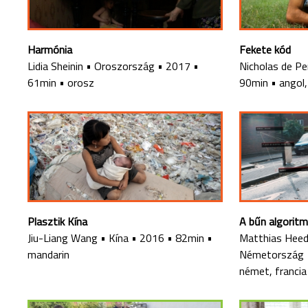
Harmónia
Fekete kód
Lidia Sheinin
•
Oroszország
•
2017
•
Nicholas de Pe
61min
•
orosz
90min
•
angol,
Plasztik Kína
A bűn algorit
Jiu-Liang Wang
•
Kína
•
2016
•
82min
•
Matthias Heede
mandarin
Németország
német, francia