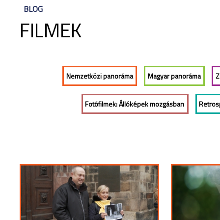
BLOG
FILMEK
Nemzetközi panoráma
Magyar panoráma
Z
Fotófilmek: Állóképek mozgásban
Retrosp