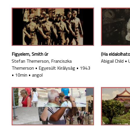
Figyelem, Smith úr
(Ha eldalolha
Stefan Themerson, Franciszka
Abigail Child
•
Themerson
•
Egyesült Királyság
•
1943
•
10min
•
angol