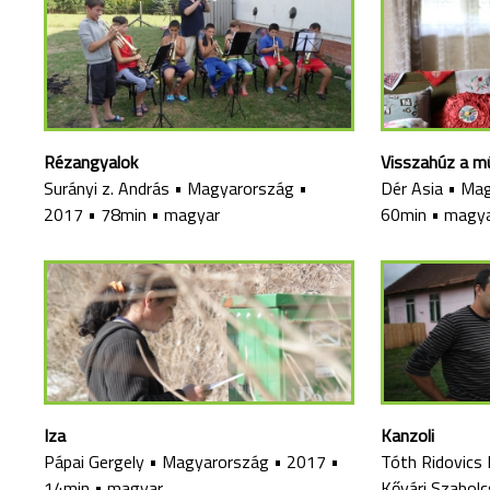
Rézangyalok
Visszahúz a m
Surányi z. András
•
Magyarország
•
Dér Asia
•
Mag
2017
•
78min
•
magyar
60min
•
magy
Iza
Kanzoli
Pápai Gergely
•
Magyarország
•
2017
•
Tóth Ridovics 
14min
•
magyar
Kővári Szabolc