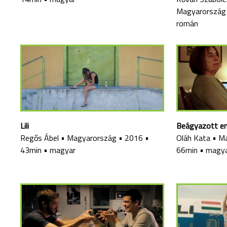
Magyarország
román
Lili
Beágyazott em
Regős Ábel
•
Magyarország
•
2016
•
Oláh Kata
•
Ma
43min
•
magyar
66min
•
magya