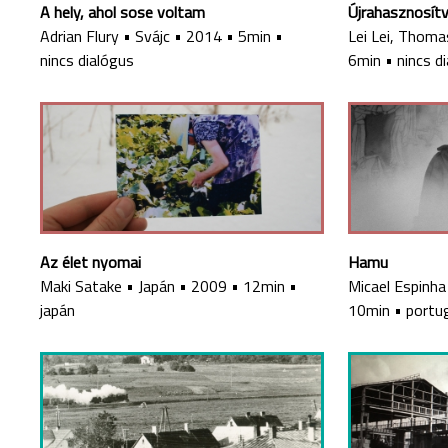
A hely, ahol sose voltam
Újrahasznosít
Adrian Flury
•
Svájc
•
2014
•
5min
•
Lei Lei, Thoma
nincs dialógus
6min
•
nincs d
Az élet nyomai
Hamu
Maki Satake
•
Japán
•
2009
•
12min
•
Micael Espinha
japán
10min
•
portu