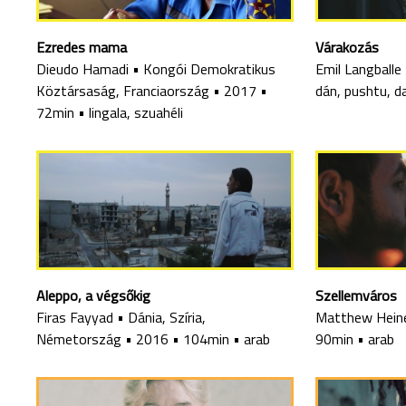
Ezredes mama
Várakozás
Dieudo Hamadi
•
Kongói Demokratikus
Emil Langballe
Köztársaság, Franciaország
•
2017
•
dán, pushtu, da
72min
•
lingala, szuahéli
Aleppo, a végsőkig
Szellemváros
Firas Fayyad
•
Dánia, Szíria,
Matthew Hei
Németország
•
2016
•
104min
•
arab
90min
•
arab