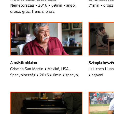
Németország
•
2016
•
69min
•
angol,
71min
•
orosz
orosz, grúz, francia, olasz
A másik oldalon
Szimpla beszé
Griselda San Martin
•
Mexikó, USA,
Hui-chen Hua
Spanyolország
•
2016
•
6min
•
spanyol
•
tajvani