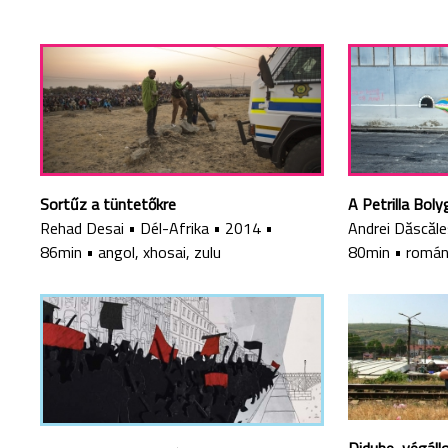
Sortűz a tüntetőkre
A Petrilla Boly
Rehad Desai
•
Dél-Afrika
•
2014
•
Andrei Dăscăl
86min
•
angol, xhosai, zulu
80min
•
romá