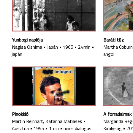
Yunbogi naplója
Baráti tűz
Nagisa Oshima
•
Japán
•
1965
•
24min
•
Martha Coburn
japán
angol
Pinokkió
A forradalmak
Martin Reinhart, Katarina Matiasek
•
Margarida Rêg
Ausztria
•
1995
•
1min
•
nincs dialógus
Királyság
•
20