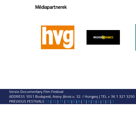
Médiapartnerek
Verzio Documentary Film Festival
ADDRESS 1051 Budapest, Arany János u. 32. / Hungary | TEL + 36 1 327 3250
PREVIOUS FESTIVALS
13
|
12
|
11
|
10
|
9
|
8
|
7
|
6
|
5
|
4
|
3
|
2
|
1