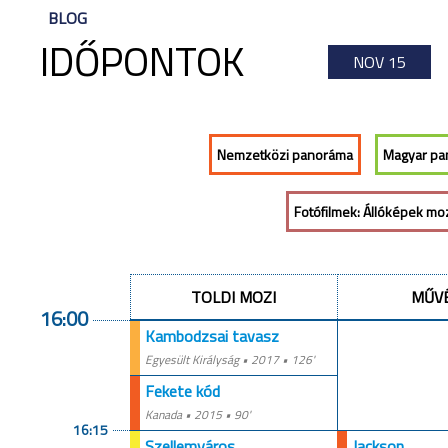
BLOG
IDŐPONTOK
NOV 15
Nemzetközi panoráma
Magyar pa
Fotófilmek: Állóképek m
TOLDI MOZI
MŰV
16:00
Kambodzsai tavasz
Egyesült Királyság •
2017
• 126'
Fekete kód
Kanada •
2015
• 90'
16:15
Szellemváros
Jackson