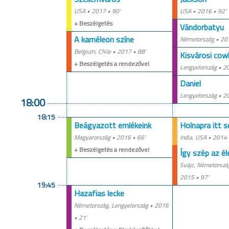
USA •
2017
• 90'
USA •
2016
• 92'
+ Beszélgetés
Vándorbatyu
A kaméleon színe
Németország •
20
Belgium, Chile •
2017
• 88'
Kisvárosi co
+ Beszélgetés a rendezővel
Lengyelország •
2
Daniel
Lengyelország •
2
18:00
18:15
Beágyazott emlékeink
Holnapra itt 
Magyarország •
2016
• 66'
India, USA •
2014
+ Beszélgetés a rendezővel
Így szép az él
Svájc, Németorszá
2015
• 97'
19:45
Hazafias lecke
Németország, Lengyelország •
2016
• 21'