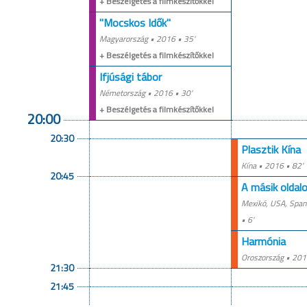
+ Beszélgetés a filmkészítőkkel
"Mocskos Idők"
Magyarország •
2016
• 35'
+ Beszélgetés a filmkészítőkkel
Ifjúsági tábor
Németország •
2016
• 30'
+ Beszélgetés a filmkészítőkkel
20:00
20:30
Plasztik Kína
Kína •
2016
• 82'
20:45
A másik oldal
Mexikó, USA, Span
• 6'
Harmónia
Oroszország •
201
21:30
21:45