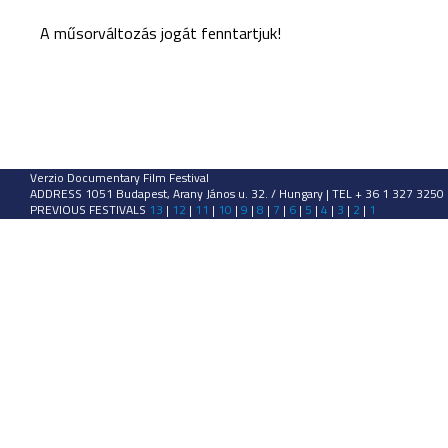
A műsorváltozás jogát fenntartjuk!
Verzio Documentary Film Festival
ADDRESS 1051 Budapest, Arany János u. 32. / Hungary | TEL + 36 1 327 3250
PREVIOUS FESTIVALS
13
|
12
|
11
|
10
|
9
|
8
|
7
|
6
|
5
|
4
|
3
|
2
|
1