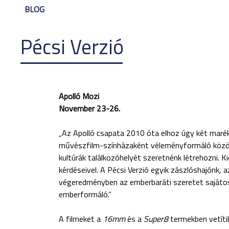
BLOG
Pécsi Verzió
Apolló Mozi
November 23-26.
„Az Apolló csapata 2010 óta elhoz úgy két marékny
művészfilm-színházaként véleményformáló közös
kultúrák találkozóhelyét szeretnénk létrehozni. 
kérdéseivel. A Pécsi Verzió egyik zászlóshajónk,
végeredményben az emberbaráti szeretet saját
emberformáló.”
A filmeket a
16mm
és a
Super8
termekben vetítik