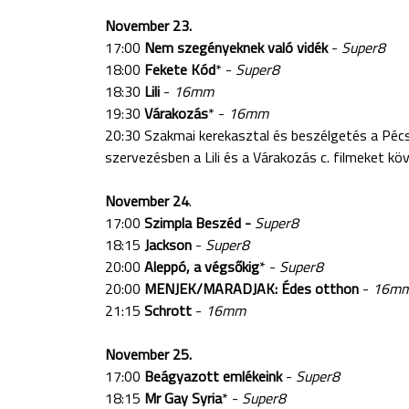
November 23.
17:00
Nem szegényeknek való vidék
-
Super8
18:00
Fekete Kód
* -
Super8
18:30
Lili
-
16mm
19:30
Várakozás
* -
16mm
20:30 Szakmai kerekasztal és beszélgetés a P
szervezésben a Lili és a Várakozás c. filmeket k
November 24
.
17:00
Szimpla Beszéd -
Super8
18:15
Jackson
-
Super8
20:00
Aleppó, a végsőkig
* -
Super8
20:00
MENJEK/MARADJAK: Édes otthon
-
16m
21:15
Schrott
-
16mm
November 25.
17:00
Beágyazott emlékeink
-
Super8
18:15
Mr Gay Syria
* -
Super8