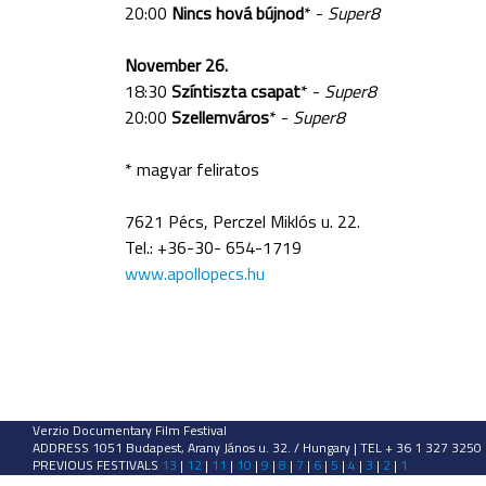
20:00
Nincs hová bújnod
* -
Super8
November 26.
18:30
Színtiszta csapat
* -
Super8
20:00
Szellemváros
* -
Super8
* magyar feliratos
7621 Pécs, Perczel Miklós u. 22.
Tel.: +36-30- 654-1719
www.apollopecs.hu
Verzio Documentary Film Festival
ADDRESS 1051 Budapest, Arany János u. 32. / Hungary | TEL + 36 1 327 3250
PREVIOUS FESTIVALS
13
|
12
|
11
|
10
|
9
|
8
|
7
|
6
|
5
|
4
|
3
|
2
|
1