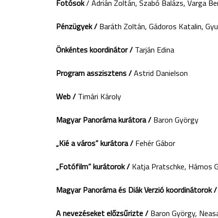
Fotósok
/ Adrián Zoltán, Szabó Balázs, Varga B
Pénzügyek /
Baráth Zoltán, Gádoros Katalin, Gyu
Önkéntes koordinátor /
Tarján Edina
Program asszisztens /
Astrid Danielson
Web /
Timári Károly
Magyar Panoráma kurátora /
Baron György
„Kié a város” kurátora /
Fehér Gábor
„Fotófilm” kurátorok /
Katja Pratschke, Hámos 
Magyar Panoráma és Diák Verzió koordinátorok /
A nevezéseket előzsűrizte /
Baron György, Neasa