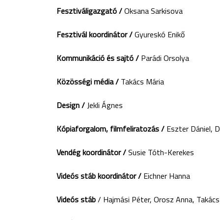
Fesztiváligazgató /
Oksana Sarkisova
Fesztivál koordinátor /
Gyureskó Enikő
Kommunikáció és sajtó /
Parádi Orsolya
Közösségi média /
Takács Mária
Design /
Jekli Ágnes
Kópiaforgalom, filmfeliratozás /
Eszter Dániel, D
Vendég koordinátor /
Susie Tóth-Kerekes
Videós stáb koordinátor /
Eichner Hanna
Videós stáb
/ Hajmási Péter, Orosz Anna, Takács