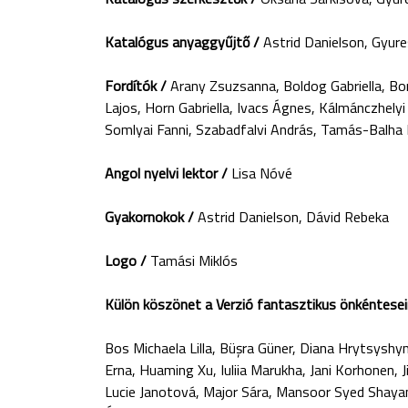
Katalógus anyaggyűjtő /
Astrid Danielson, Gyure
Fordítók /
Arany Zsuzsanna, Boldog Gabriella, Bor
Lajos, Horn Gabriella, Ivacs Ágnes, Kálmánczhelyi
Somlyai Fanni, Szabadfalvi András, Tamás-Balha E
Angol nyelvi lektor /
Lisa Nóvé
Gyakornokok /
Astrid Danielson, Dávid Rebeka
Logo /
Tamási Miklós
Külön köszönet a Verzió fantasztikus önkéntesei
Bos Michaela Lilla, Büşra Güner, Diana Hrytsyshy
Erna, Huaming Xu, Iuliia Marukha, Jani Korhonen,
Lucie Janotová, Major Sára, Mansoor Syed Shayan