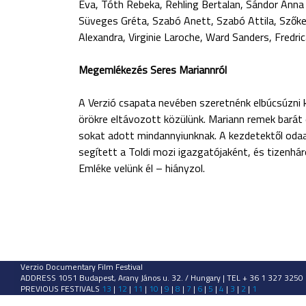
Éva, Tóth Rebeka, Rehling Bertalan, Sándor Anna F
Süveges Gréta, Szabó Anett, Szabó Attila, Szők
Alexandra, Virginie Laroche, Ward Sanders, Fredr
Megemlékezés Seres Mariannról
A Verzió csapata nevében szeretnénk elbúcsúzni ko
örökre eltávozott közülünk. Mariann remek barát 
sokat adott mindannyiunknak. A kezdetektől odaa
segített a Toldi mozi igazgatójaként, és tizenh
Emléke velünk él – hiányzol.
Verzio Documentary Film Festival
ADDRESS 1051 Budapest, Arany János u. 32. / Hungary | TEL + 36 1 327 3250
PREVIOUS FESTIVALS
13
|
12
|
11
|
10
|
9
|
8
|
7
|
6
|
5
|
4
|
3
|
2
|
1