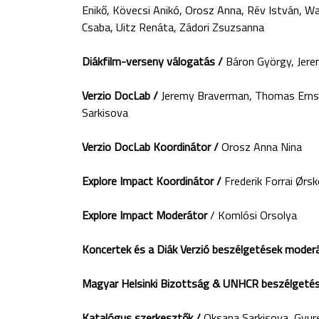
Enikő, Kövecsi Anikó, Orosz Anna, Rév István, Wa
Csaba, Uitz Renáta, Zádori Zsuzsanna
Diákfilm-verseny válogatás /
Báron György, Jere
Verzio DocLab /
Jeremy Braverman, Thomas Ernst
Sarkisova
Verzio DocLab Koordinátor /
Orosz Anna Nina
Explore Impact Koordinátor /
Frederik Forrai Ørs
Explore Impact Moderátor
/ Komlósi Orsolya
Koncertek és a Diák Verzió beszélgetések moder
Magyar Helsinki Bizottság & UNHCR beszélgetés
Katalógus szerkesztők /
Oksana Sarkisova, Gyur