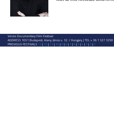
Verzio Documentary Film Festival
ADDRESS 1051 Budapest, Arany János u. 32. / Hungary | TEL + 36 1 327 3250
PREVIOUS FESTIVALS
13
|
12
|
11
|
10
|
9
|
8
|
7
|
6
|
5
|
4
|
3
|
2
|
1