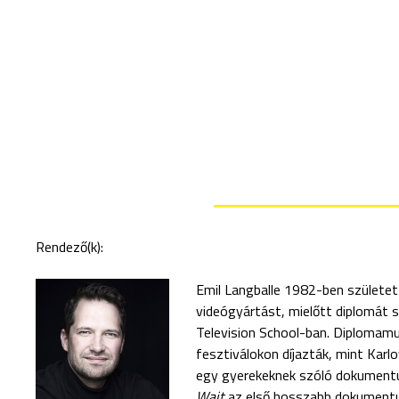
Rendező(k):
Emil Langballe 1982-ben születet
videógyártást, mielőtt diplomát 
Television School-ban. Diplomamun
fesztiválokon díjazták, mint Karl
egy gyerekeknek szóló dokument
Wait
az első hosszabb dokumentu