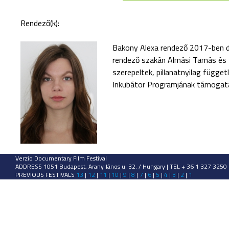
Rendező(k):
Bakony Alexa rendező 2017-ben 
rendező szakán Almási Tamás és Ké
szerepeltek, pillanatnyilag függe
Inkubátor Programjának támogatá
Verzio Documentary Film Festival
ADDRESS 1051 Budapest, Arany János u. 32. / Hungary | TEL + 36 1 327 3250
PREVIOUS FESTIVALS
13
|
12
|
11
|
10
|
9
|
8
|
7
|
6
|
5
|
4
|
3
|
2
|
1