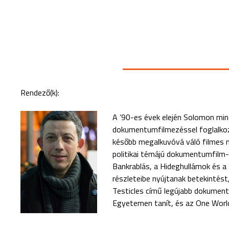
Rendező(k):
A ’90-es évek elején Solomon mint
dokumentumfilmezéssel foglalkozn
később megalkuvóvá váló filmes mű
politikai témájú dokumentumfilm
Bankrablás, a Hideghullámok és a 
részleteibe nyújtanak betekintést
Testicles című legújabb dokumen
Egyetemen tanít, és az One World