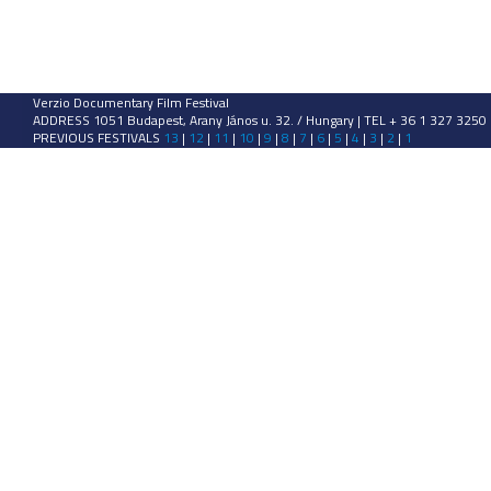
Verzio Documentary Film Festival
ADDRESS 1051 Budapest, Arany János u. 32. / Hungary | TEL + 36 1 327 3250
PREVIOUS FESTIVALS
13
|
12
|
11
|
10
|
9
|
8
|
7
|
6
|
5
|
4
|
3
|
2
|
1