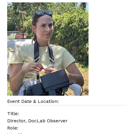
m
a
l
k
a
p
c
s
o
l
a
t
o
s
Event Date & Location:
a
Title:
n
Director, DocLab Observer
Role: