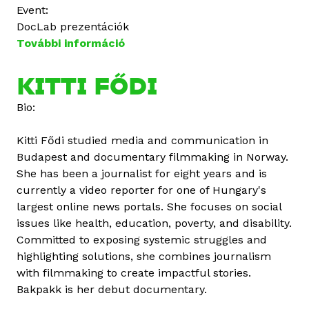
Event:
DocLab prezentációk
További információ
F
ő
d
KITTI FŐDI
i
Bio:
K
i
Kitti Fődi studied media and communication in
t
Budapest and documentary filmmaking in Norway.
t
She has been a journalist for eight years and is
i
currently a video reporter for one of Hungary's
t
largest online news portals. She focuses on social
a
issues like health, education, poverty, and disability.
r
Committed to exposing systemic struggles and
t
highlighting solutions, she combines journalism
a
with filmmaking to create impactful stories.
l
Bakpakk is her debut documentary.
o
m