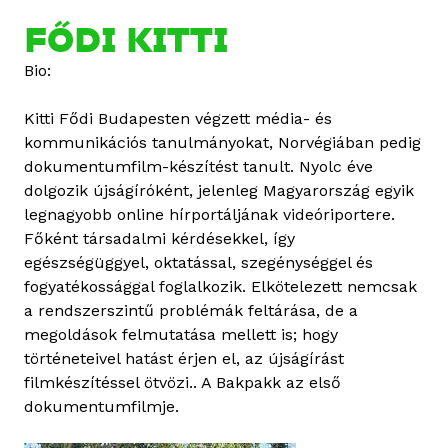
e
r
FŐDI KITTI
g
Bio:
ő
P
Kitti Fődi Budapesten végzett média- és
l
kommunikációs tanulmányokat, Norvégiában pedig
a
dokumentumfilm-készítést tanult. Nyolc éve
n
dolgozik újságíróként, jelenleg Magyarország egyik
k
legnagyobb online hírportáljának videóriportere.
ó
Főként társadalmi kérdésekkel, így
t
egészségüggyel, oktatással, szegénységgel és
a
fogyatékossággal foglalkozik. Elkötelezett nemcsak
r
a rendszerszintű problémák feltárása, de a
t
megoldások felmutatása mellett is; hogy
a
történeteivel hatást érjen el, az újságírást
l
filmkészítéssel ötvözi.. A Bakpakk az első
o
dokumentumfilmje.
m
m