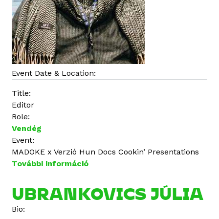
p
c
s
o
l
a
Event Date & Location:
t
o
Title:
s
Editor
a
Role:
n
Vendég
Event:
MADOKE x Verzió Hun Docs Cookin’ Presentations
További információ
L
á
s
UBRANKOVICS JÚLIA
z
Bio:
l