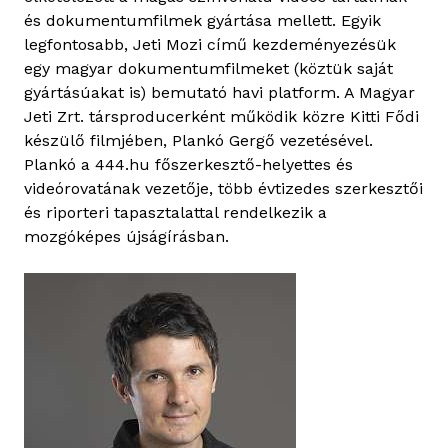
r
és dokumentumfilmek gyártása mellett. Egyik
a
legfontosabb, Jeti Mozi című kezdeményezésük
n
egy magyar dokumentumfilmeket (köztük saját
k
gyártásúakat is) bemutató havi platform. A Magyar
o
Jeti Zrt. társproducerként működik közre Kitti Fődi
v
készülő filmjében, Plankó Gergő vezetésével.
i
Plankó a 444.hu főszerkesztő-helyettes és
c
videórovatának vezetője, több évtizedes szerkesztői
s
és riporteri tapasztalattal rendelkezik a
t
mozgóképes újságírásban.
a
r
t
a
l
o
m
m
a