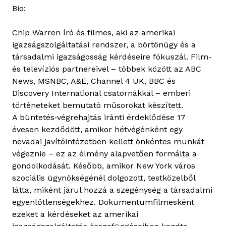
Bio:
Chip Warren író és filmes, aki az amerikai
igazságszolgáltatási rendszer, a börtönügy és a
társadalmi igazságosság kérdéseire fókuszál. Film-
és televíziós partnereivel – többek között az ABC
News, MSNBC, A&E, Channel 4 UK, BBC és
Discovery International csatornákkal – emberi
történeteket bemutató műsorokat készített.
A büntetés‑végrehajtás iránti érdeklődése 17
évesen kezdődött, amikor hétvégénként egy
nevadai javítóintézetben kellett önkéntes munkát
végeznie – ez az élmény alapvetően formálta a
gondolkodását. Később, amikor New York város
szociális ügynökségénél dolgozott, testközelből
látta, miként járul hozzá a szegénység a társadalmi
egyenlőtlenségekhez. Dokumentumfilmesként
ezeket a kérdéseket az amerikai