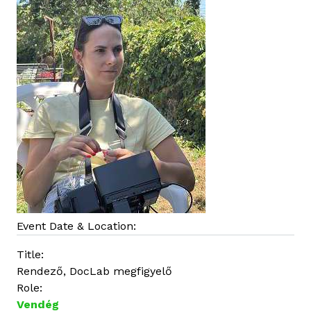
a
l
k
a
p
c
s
o
l
a
t
o
s
a
Event Date & Location:
n
Title:
Rendező, DocLab megfigyelő
Role:
Vendég