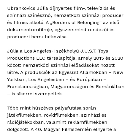
ó
Ubrankovics Júlia díjnyertes film-, televíziós és
“
színházi színésznő, nemzetközi színházi producer
P
és filmes alkotó. A „Borders of Belonging” az első
a
dokumentumfilmje, egyszersmind rendezői és
m
produceri bemutatkozása.
a
c
Júlia a Los Angeles-i székhelyű J.U.S.T. Toys
s
Productions LLC társalapítója, amely 2015 és 2020
”
között nemzetközi színházi előadásokat hozott
H
létre. A produkciók az Egyesült Államokban – New
a
Yorkban, Los Angelesben – és Európában –
r
Franciaországban, Magyarországon és Romániában
g
– is sikerrel szerepeltek.
i
t
Több mint húszéves pályafutása során
t
játékfilmekben, rövidfilmekben, színházi és
a
rádiójátékokban, valamint reklámfilmekben
i
dolgozott. A 40. Magyar Filmszemlén elnyerte a
t