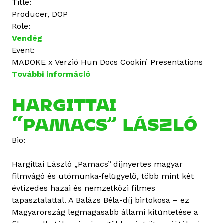
Title:
Producer, DOP
Role:
Vendég
Event:
MADOKE x Verzió Hun Docs Cookin’ Presentations
További információ
C
h
i
HARGITTAI
p
“PAMACS” LÁSZLÓ
W
a
Bio:
r
r
Hargittai László „Pamacs” díjnyertes magyar
e
filmvágó és utómunka‑felügyelő, több mint két
n
évtizedes hazai és nemzetközi filmes
t
tapasztalattal. A Balázs Béla-díj birtokosa – ez
a
Magyarország legmagasabb állami kitüntetése a
r