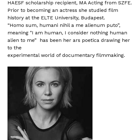
HAESF scholarship recipient, MA Acting from SZFE.
m
Prior to becoming an actress she studied film
m
history at the ELTE University, Budapest.
a
“Homo sum, humani nihil a me alienum puto”,
l
meaning "I am human, I consider nothing human
k
alien to me” has been her ars poetica drawing her
a
to the
p
experimental world of documentary filmmaking.
c
s
o
l
a
t
o
s
a
n