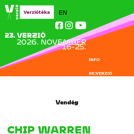
Jump to navigation
EN
Verziótéka
23. VERZIÓ
2026. NOVEMBER
16-25.
INFO
RE:VERZIÓ
NEVEZÉS
DOCLAB
Vendég
OKTATÁS
BLOG
CHIP WARREN