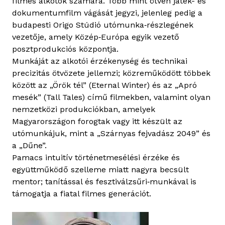
filmes alkotók számára. Több mint ötven játék- és
t
dokumentumfilm vágását jegyzi, jelenleg pedig a
a
budapesti Origo Stúdió utómunka‑részlegének
l
vezetője, amely Közép‑Európa egyik vezető
o
posztprodukciós központja.
m
Munkáját az alkotói érzékenység és technikai
m
precizitás ötvözete jellemzi; közreműködött többek
a
között az „Örök tél” (Eternal Winter) és az „Apró
l
mesék” (Tall Tales) című filmekben, valamint olyan
k
nemzetközi produkciókban, amelyek
a
Magyarországon forogtak vagy itt készült az
p
utómunkájuk, mint a „Szárnyas fejvadász 2049” és
c
a „Dűne”.
s
Pamacs intuitív történetmesélési érzéke és
o
együttműködő szelleme miatt nagyra becsült
l
mentor; tanítással és fesztiválzsűri‑munkával is
a
támogatja a fiatal filmes generációt.
t
o
s