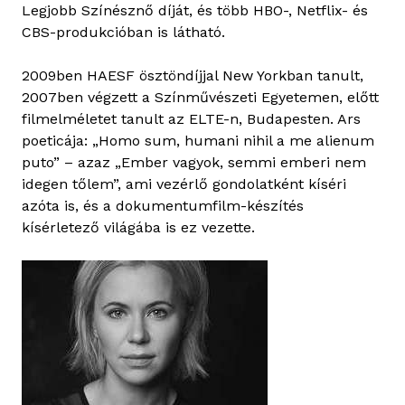
Legjobb Színésznő díját, és több HBO-, Netflix- és
a
CBS-produkcióban is látható.
r
t
2009ben HAESF ösztöndíjjal New Yorkban tanult,
a
2007ben végzett a Színművészeti Egyetemen, előtt
l
filmelméletet tanult az ELTE-n, Budapesten. Ars
o
poeticája: „Homo sum, humani nihil a me alienum
m
puto” – azaz „Ember vagyok, semmi emberi nem
m
idegen tőlem”, ami vezérlő gondolatként kíséri
a
azóta is, és a dokumentumfilm-készítés
l
kísérletező világába is ez vezette.
k
a
p
c
s
o
l
a
t