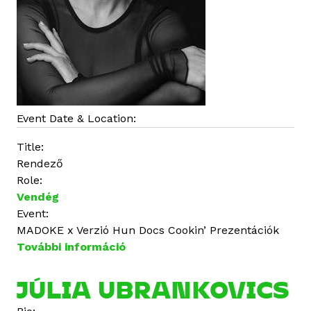
o
s
a
n
Event Date & Location:
Title:
Rendező
Role:
Vendég
Event:
MADOKE x Verzió Hun Docs Cookin’ Prezentációk
További információ
U
b
r
JÚLIA UBRANKOVICS
a