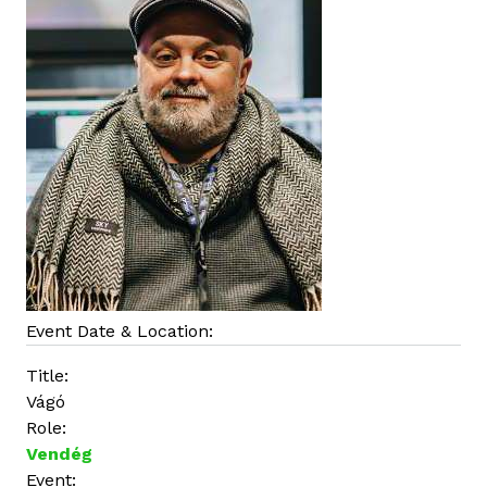
a
n
Event Date & Location:
Title:
Vágó
Role:
Vendég
Event: