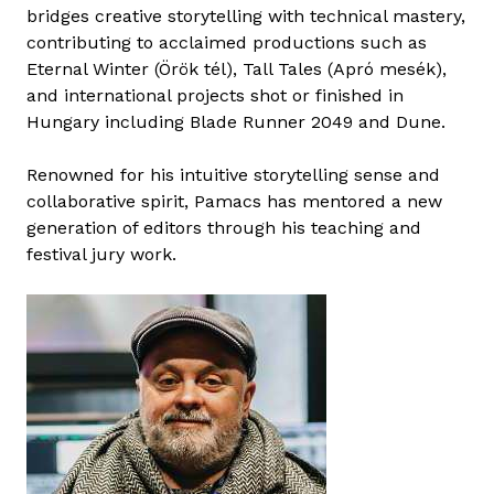
L
bridges creative storytelling with technical mastery,
á
contributing to acclaimed productions such as
s
Eternal Winter (Örök tél), Tall Tales (Apró mesék),
z
and international projects shot or finished in
l
Hungary including Blade Runner 2049 and Dune.
ó
t
Renowned for his intuitive storytelling sense and
a
collaborative spirit, Pamacs has mentored a new
r
generation of editors through his teaching and
t
festival jury work.
a
l
o
m
m
a
l
k
a