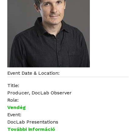
p
c
s
o
l
a
t
o
s
a
Event Date & Location:
n
Title:
Producer, DocLab Observer
Role:
Vendég
Event:
DocLab Presentations
További információ
G