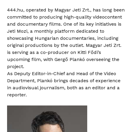
ó
444.hu, operated by Magyar Jeti Zrt., has long been
G
committed to producing high-quality videocontent
e
and documentary films. One of its key initiatives is
r
Jeti Mozi, a monthly platform dedicated to
g
showcasing Hungarian documentaries, including
ő
original productions by the outlet. Magyar Jeti Zrt.
t
is serving as a co-producer on Kitti Fődi’s
a
upcoming film, with Gergő Plankó overseeing the
r
project.
t
As Deputy Editor-in-Chief and Head of the Video
a
Department, Plankó brings decades of experience
l
in audiovisual journalism, both as an editor and a
o
reporter.
m
m
a
l
k
a