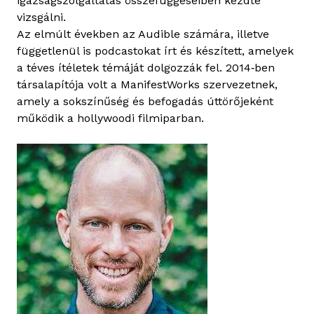
igazságszolgáltatás összefüggéseiben kezdte
vizsgálni.
Az elmúlt években az Audible számára, illetve
függetlenül is podcastokat írt és készített, amelyek
a téves ítéletek témáját dolgozzák fel. 2014‑ben
társalapítója volt a ManifestWorks szervezetnek,
amely a sokszínűség és befogadás úttörőjeként
működik a hollywoodi filmiparban.