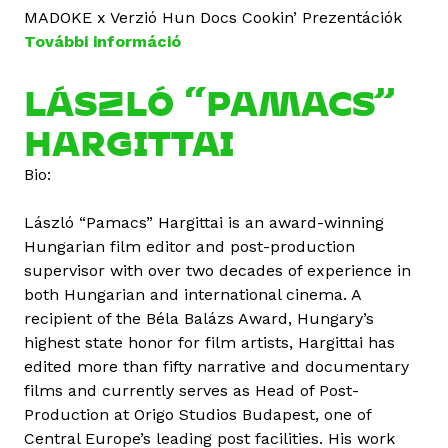
MADOKE x Verzió Hun Docs Cookin’ Prezentációk
További információ
H
a
r
LÁSZLÓ “PAMACS”
g
HARGITTAI
i
t
Bio:
t
a
László “Pamacs” Hargittai is an award-winning
i
Hungarian film editor and post-production
“
supervisor with over two decades of experience in
P
both Hungarian and international cinema. A
a
recipient of the Béla Balázs Award, Hungary’s
m
highest state honor for film artists, Hargittai has
a
edited more than fifty narrative and documentary
c
films and currently serves as Head of Post-
s
Production at Origo Studios Budapest, one of
”
Central Europe’s leading post facilities. His work