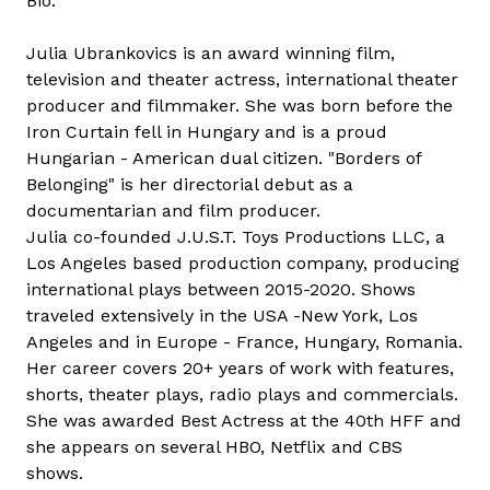
Bio:
n
k
Julia Ubrankovics is an award winning film,
o
television and theater actress, international theater
v
producer and filmmaker. She was born before the
i
Iron Curtain fell in Hungary and is a proud
c
Hungarian - American dual citizen. "Borders of
s
Belonging" is her directorial debut as a
J
documentarian and film producer.
ú
Julia co-founded J.U.S.T. Toys Productions LLC, a
l
Los Angeles based production company, producing
i
international plays between 2015-2020. Shows
a
traveled extensively in the USA -New York, Los
t
Angeles and in Europe - France, Hungary, Romania.
a
Her career covers 20+ years of work with features,
r
shorts, theater plays, radio plays and commercials.
t
She was awarded Best Actress at the 40th HFF and
a
she appears on several HBO, Netflix and CBS
l
shows.
o