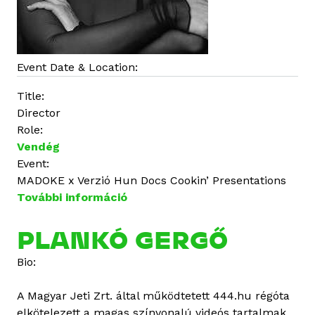
Event Date & Location:
Title:
Director
Role:
Vendég
Event:
MADOKE x Verzió Hun Docs Cookin’ Presentations
További információ
J
ú
l
PLANKÓ GERGŐ
i
Bio:
a
U
A Magyar Jeti Zrt. által működtetett 444.hu régóta
b
elkötelezett a magas színvonalú videós tartalmak