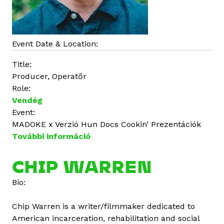
Event Date & Location:
Title:
Producer, Operatőr
Role:
Vendég
Event:
MADOKE x Verzió Hun Docs Cookin’ Prezentációk
További információ
C
h
i
CHIP WARREN
p
Bio:
W
a
Chip Warren is a writer/filmmaker dedicated to
r
American incarceration, rehabilitation and social
r