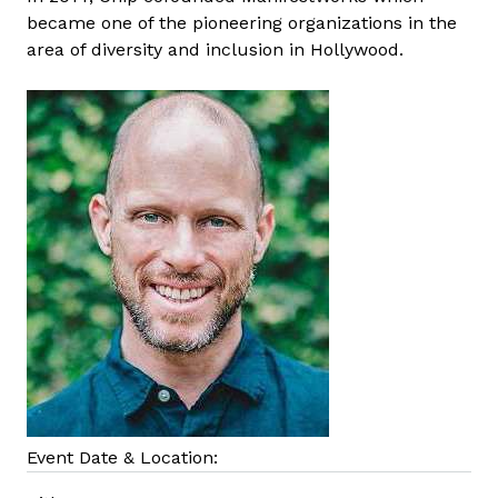
o
became one of the pioneering organizations in the
l
area of diversity and inclusion in Hollywood.
a
t
o
s
a
n
Event Date & Location: