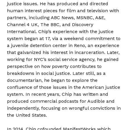
justice issues. He has produced and directed
e
human interest pieces for film and television with
n
partners, including ABC News, MSNBC, A&E,
t
Channel 4 UK, The BBC, and Discovery
a
International. Chip’s experience with the justice
r
system began at 17, via a weekend commitment to
t
a juvenile detention center in Reno, an experience
a
that galvanized his interest in incarceration. Later,
l
working for NYC’s social service agency, he gained
o
perspective on how poverty contributes to
m
breakdowns in social justice. Later still, as a
m
documentarian, he began to explore the
a
confluence of those issues in the American justice
l
system. In recent years, Chip has written and
k
produced commercial podcasts for Audible and
a
independently, focusing on wrongful convictions in
p
the United States.
c
s
In 2014, Chip cofounded ManifestWorks which