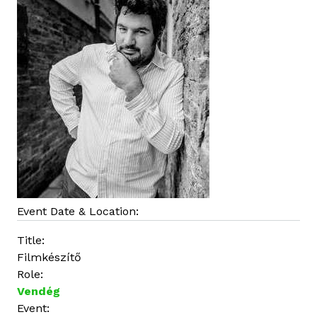
o
s
a
n
Event Date & Location:
Title:
Filmkészítő
Role:
Vendég
Event: