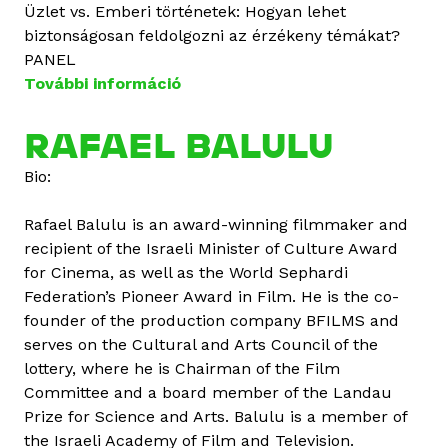
Üzlet vs. Emberi történetek: Hogyan lehet
biztonságosan feldolgozni az érzékeny témákat?
PANEL
További információ
R
a
f
RAFAEL BALULU
a
Bio:
e
l
Rafael Balulu is an award-winning filmmaker and
B
recipient of the Israeli Minister of Culture Award
a
for Cinema, as well as the World Sephardi
l
Federation’s Pioneer Award in Film. He is the co-
u
founder of the production company BFILMS and
l
serves on the Cultural and Arts Council of the
u
lottery, where he is Chairman of the Film
t
Committee and a board member of the Landau
a
Prize for Science and Arts. Balulu is a member of
r
the Israeli Academy of Film and Television.
t