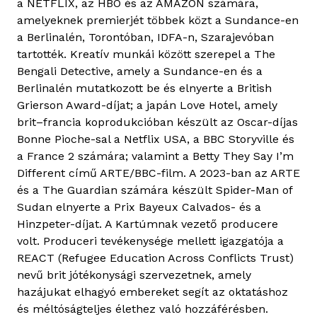
a NETFLIX, az HBO és az AMAZON számára,
t
amelyeknek premierjét többek közt a Sundance-en
a
a Berlinalén, Torontóban, IDFA-n, Szarajevóban
r
tartotték. Kreatív munkái között szerepel a The
t
Bengali Detective, amely a Sundance-en és a
a
Berlinalén mutatkozott be és elnyerte a British
l
Grierson Award-díjat; a japán Love Hotel, amely
o
brit–francia koprodukcióban készült az Oscar-díjas
m
Bonne Pioche-sal a Netflix USA, a BBC Storyville és
m
a France 2 számára; valamint a Betty They Say I’m
a
Different című ARTE/BBC-film. A 2023-ban az ARTE
l
és a The Guardian számára készült Spider-Man of
k
Sudan elnyerte a Prix Bayeux Calvados- és a
a
Hinzpeter-díjat. A Kartúmnak vezető producere
p
volt. Produceri tevékenysége mellett igazgatója a
c
REACT (Refugee Education Across Conflicts Trust)
s
nevű brit jótékonysági szervezetnek, amely
o
hazájukat elhagyó embereket segít az oktatáshoz
l
és méltóságteljes élethez való hozzáférésben.