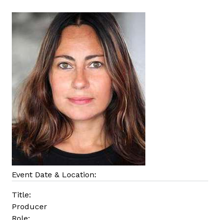
a
t
o
s
a
n
Event Date & Location:
Title:
Producer
Role: