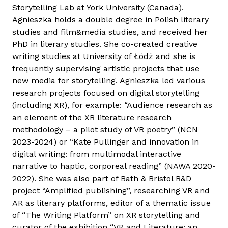
y
Storytelling Lab at York University (Canada).
s
Agnieszka holds a double degree in Polish literary
z
studies and film&media studies, and received her
e
PhD in literary studies. She co-created creative
w
writing studies at University of Łódź and she is
s
frequently supervising artistic projects that use
k
new media for storytelling. Agnieszka led various
a
research projects focused on digital storytelling
t
(including XR), for example: “Audience research as
a
an element of the XR literature research
r
methodology – a pilot study of VR poetry” (NCN
t
2023-2024) or “Kate Pullinger and innovation in
a
digital writing: from multimodal interactive
l
narrative to haptic, corporeal reading” (NAWA 2020-
o
2022). She was also part of Bath & Bristol R&D
m
project “Amplified publishing”, researching VR and
m
AR as literary platforms, editor of a thematic issue
a
of “The Writing Platform” on XR storytelling and
l
curator of the exhibition “VR and Literature: an