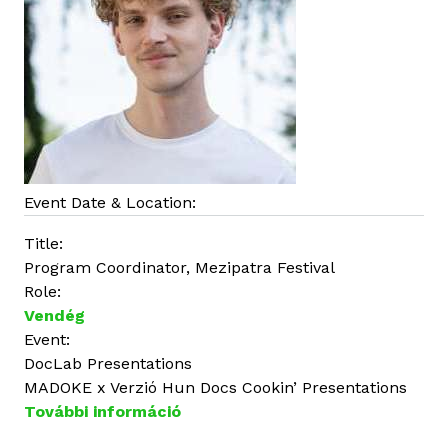
m
a
l
k
a
p
c
s
o
Event Date & Location:
l
Title:
a
Program Coordinator, Mezipatra Festival
t
Role:
o
Vendég
s
Event:
a
DocLab Presentations
n
MADOKE x Verzió Hun Docs Cookin’ Presentations
További információ
J
a