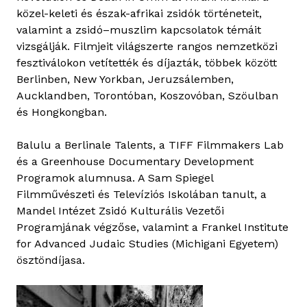
közel-keleti és észak-afrikai zsidók történeteit,
r
valamint a zsidó–muszlim kapcsolatok témáit
t
vizsgálják. Filmjeit világszerte rangos nemzetközi
a
fesztiválokon vetítették és díjazták, többek között
l
Berlinben, New Yorkban, Jeruzsálemben,
o
Aucklandben, Torontóban, Koszovóban, Szöulban
m
és Hongkongban.
m
a
Balulu a Berlinale Talents, a TIFF Filmmakers Lab
l
és a Greenhouse Documentary Development
k
Programok alumnusa. A Sam Spiegel
a
Filmművészeti és Televíziós Iskolában tanult, a
p
Mandel Intézet Zsidó Kulturális Vezetői
c
Programjának végzőse, valamint a Frankel Institute
s
for Advanced Judaic Studies (Michigani Egyetem)
o
ösztöndíjasa.
l
a
t