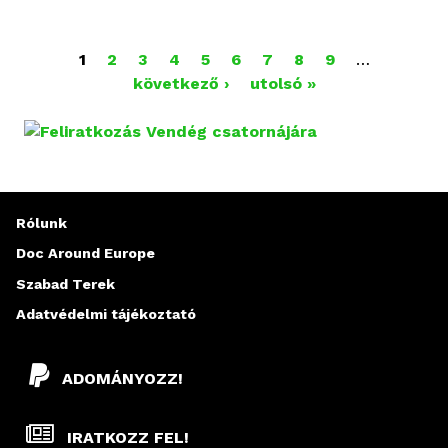
k
u
O
1
2
3
4
b
5
6
7
8
9
…
következő ›
K
utolsó »
L
n
D
o
t
A
t
t
L
Rólunk
a
A
r
Doc Around Europe
t
Szabad Terek
K
a
Adatvédelmi tájékoztató
l
o
m
ADOMÁNYOZZ!
m
a
IRATKOZZ FEL!
l