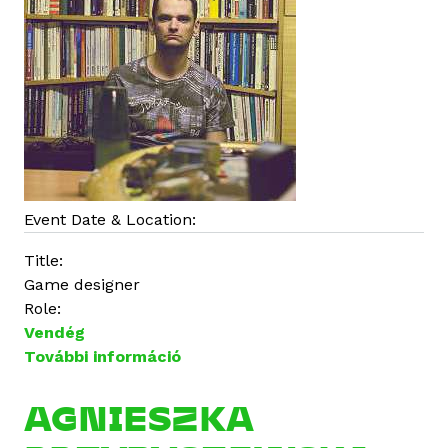
o
s
a
n
Event Date & Location:
Title:
Game designer
Role:
Vendég
További információ
M
i
c
AGNIESZKA
h