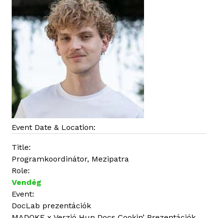
t
a
r
t
a
l
o
m
m
a
l
Event Date & Location:
k
Title:
a
Programkoordinátor, Mezipatra
p
Role:
c
Vendég
s
Event:
o
DocLab prezentációk
l
MADOKE x Verzió Hun Docs Cookin’ Prezentációk