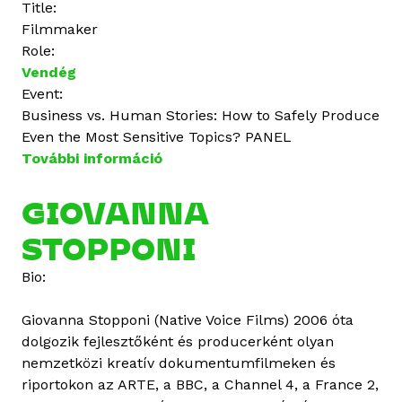
Title:
Filmmaker
Role:
Vendég
Event:
Business vs. Human Stories: How to Safely Produce
Even the Most Sensitive Topics? PANEL
További információ
R
a
f
GIOVANNA
a
STOPPONI
e
l
Bio:
B
a
Giovanna Stopponi (Native Voice Films) 2006 óta
l
dolgozik fejlesztőként és producerként olyan
u
nemzetközi kreatív dokumentumfilmeken és
l
riportokon az ARTE, a BBC, a Channel 4, a France 2,
u