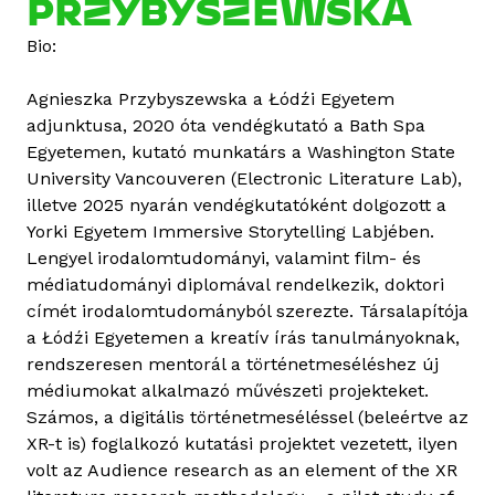
PRZYBYSZEWSKA
a
l
Bio:
K
a
Agnieszka Przybyszewska a Łódźi Egyetem
b
adjunktusa, 2020 óta vendégkutató a Bath Spa
á
Egyetemen, kutató munkatárs a Washington State
t
University Vancouveren (Electronic Literature Lab),
t
illetve 2025 nyarán vendégkutatóként dolgozott a
a
Yorki Egyetem Immersive Storytelling Labjében.
r
Lengyel irodalomtudományi, valamint film- és
t
médiatudományi diplomával rendelkezik, doktori
a
címét irodalomtudományból szerezte. Társalapítója
l
a Łódźi Egyetemen a kreatív írás tanulmányoknak,
o
rendszeresen mentorál a történetmeséléshez új
m
médiumokat alkalmazó művészeti projekteket.
m
Számos, a digitális történetmeséléssel (beleértve az
a
XR-t is) foglalkozó kutatási projektet vezetett, ilyen
l
volt az Audience research as an element of the XR
k