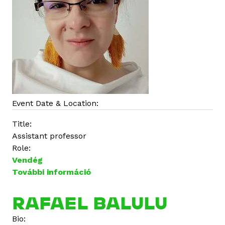
Event Date & Location:
Title:
Assistant professor
Role:
Vendég
További információ
A
g
n
RAFAEL BALULU
i
Bio:
e