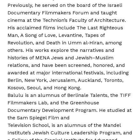
Previously, he served on the board of the Israeli
a
Documentary Filmmakers Forum and taught
l
cinema at the Technion’s Faculty of Architecture.
o
His acclaimed films include The Last Righteous
m
Man, A Song of Love, Levantine, Tapes of
m
Revolution, and Death in Umm al-Hiran, among
a
others. His works explore the narratives and
l
histories of MENA Jews and Jewish–Muslim
k
relations, and have been screened, honored, and
a
awarded at major international festivals, including
p
Berlin, New York, Jerusalem, Auckland, Toronto,
c
Kosovo, Seoul, and Hong Kong.
s
Balulu is an alumnus of Berlinale Talents, the TIFF
o
Filmmakers Lab, and the Greenhouse
l
Documentary Development Program. He studied at
a
the Sam Spiegel Film and
t
Television School, is an alumnus of the Mandel
o
Institute’s Jewish Culture Leadership Program, and
s