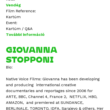
Vendég
Film Reference:
Kartúm
Event:
Kartúm / Q&A
További információ
G
i
o
GIOVANNA
v
STOPPONI
a
n
Bio:
n
a
Native Voice Films: Giovanna has been developing
S
and producing international creative
t
documentaries and reportages since 2006 for
o
ARTE, BBC, Channel 4, France 2, NETFLIX, HBO,
p
AMAZON, and premiered at SUNDANCE,
p
BERLINALE, TORONTO, IDFA, Sarajevo & others. Her