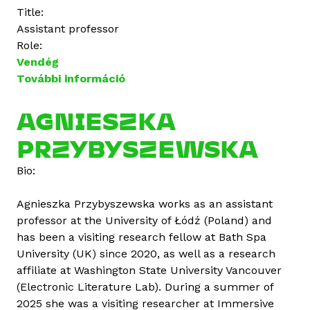
Title:
Assistant professor
Role:
Vendég
További információ
A
g
n
AGNIESZKA
i
PRZYBYSZEWSKA
e
s
Bio:
z
k
Agnieszka Przybyszewska works as an assistant
a
professor at the University of Łódź (Poland) and
P
has been a visiting research fellow at Bath Spa
r
University (UK) since 2020, as well as a research
z
affiliate at Washington State University Vancouver
y
(Electronic Literature Lab). During a summer of
b
2025 she was a visiting researcher at Immersive