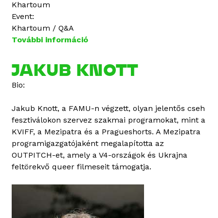
Khartoum
Event:
Khartoum / Q&A
További információ
G
i
o
JAKUB KNOTT
v
Bio:
a
n
Jakub Knott, a FAMU-n végzett, olyan jelentős cseh
n
fesztiválokon szervez szakmai programokat, mint a
a
KVIFF, a Mezipatra és a Pragueshorts. A Mezipatra
S
programigazgatójaként megalapította az
t
OUTPITCH-et, amely a V4-országok és Ukrajna
o
feltörekvő queer filmeseit támogatja.
p
p
o
n
i