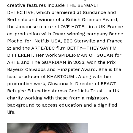
o
creative features include THE BENGALI
n
DETECTIVE, which premiered at Sundance and
i
Berlinale and winner of a British Grierson Award;
t
the Japanese feature LOVE HOTEL in a UK-France
a
co-production with Oscar winning company Bonne
r
Pioche, for Netflix USA, BBC Storyville and France
t
2; and the ARTE/BBC film BETTY—THEY SAY I’M
a
DIFFERENT. Her work SPIDER-MAN OF SUDAN for
l
ARTE and The GUARDIAN in 2023, won the Prix
o
Bayeux Calvados and Hinzpeter Award. She is the
m
lead producer of KHARTOUM . Along with her
m
production work, Giovanna is Director of REACT –
a
Refugee Education Across Conflicts Trust – a UK
l
charity working with those from a migratory
k
background to access education and a dignified
a
life.
p
c
s