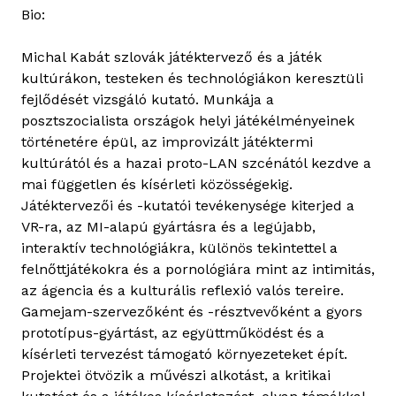
Bio:
Michal Kabát szlovák játéktervező és a játék
kultúrákon, testeken és technológiákon keresztüli
fejlődését vizsgáló kutató. Munkája a
posztszocialista országok helyi játékélményeinek
történetére épül, az improvizált játéktermi
kultúrától és a hazai proto-LAN szcénától kezdve a
mai független és kísérleti közösségekig.
Játéktervezői és -kutatói tevékenysége kiterjed a
VR-ra, az MI-alapú gyártásra és a legújabb,
interaktív technológiákra, különös tekintettel a
felnőttjátékokra és a pornológiára mint az intimitás,
az ágencia és a kulturális reflexió valós tereire.
Gamejam-szervezőként és -résztvevőként a gyors
prototípus-gyártást, az együttműködést és a
kísérleti tervezést támogató környezeteket épít.
Projektei ötvözik a művészi alkotást, a kritikai