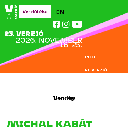
Jump to navigation
EN
Verziótéka
23. VERZIÓ
2026. NOVEMBER
16-25.
INFO
RE:VERZIÓ
NEVEZÉS
DOCLAB
Vendég
OKTATÁS
BLOG
MICHAL KABÁT