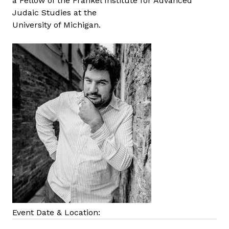
a Fellow of the Frankel Institute for Advanced
a
Judaic Studies at the
n
University of Michigan.
Event Date & Location: