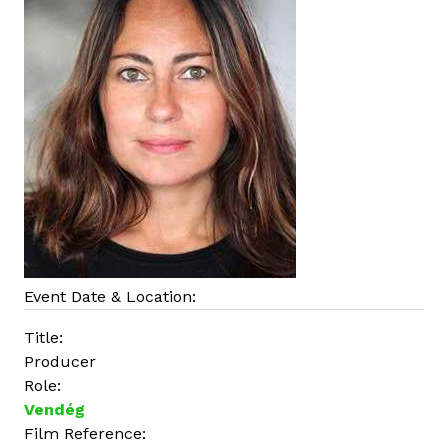
o
l
a
t
o
s
a
n
Event Date & Location:
Title:
Producer
Role:
Vendég
Film Reference: