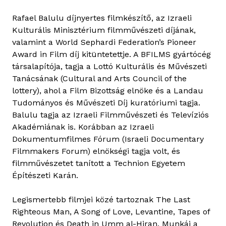
s
Rafael Balulu díjnyertes filmkészítő, az Izraeli
z
Kulturális Minisztérium filmművészeti díjának,
k
valamint a World Sephardi Federation’s Pioneer
a
Award in Film díj kitüntetettje. A BFILMS gyártócég
P
társalapítója, tagja a Lottó Kulturális és Művészeti
r
Tanácsának (Cultural and Arts Council of the
z
lottery), ahol a Film Bizottság elnöke és a Landau
y
Tudományos és Művészeti Díj kuratóriumi tagja.
b
Balulu tagja az Izraeli Filmművészeti és Televíziós
y
Akadémiának is. Korábban az Izraeli
s
Dokumentumfilmes Fórum (Israeli Documentary
z
Filmmakers Forum) elnökségi tagja volt, és
e
filmművészetet tanított a Technion Egyetem
w
Építészeti Karán.
s
k
Legismertebb filmjei közé tartoznak The Last
a
Righteous Man, A Song of Love, Levantine, Tapes of
t
Revolution és Death in Umm al-Hiran. Munkái a
a