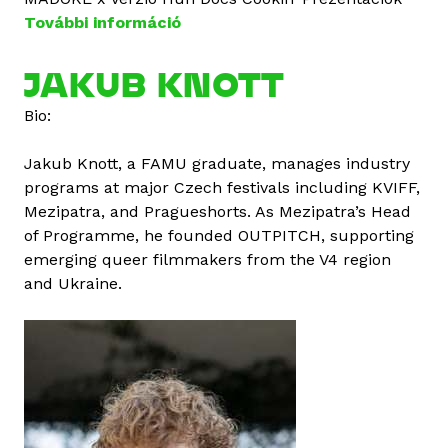
a
További információ
J
t
a
o
k
JAKUB KNOTT
s
u
a
Bio:
b
n
K
Jakub Knott, a FAMU graduate, manages industry
n
programs at major Czech festivals including KVIFF,
o
Mezipatra, and Pragueshorts. As Mezipatra’s Head
t
of Programme, he founded OUTPITCH, supporting
t
emerging queer filmmakers from the V4 region
t
and Ukraine.
a
r
t
a
l
o
m