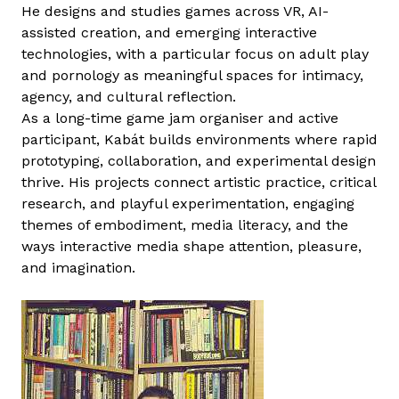
He designs and studies games across VR, AI-
r
assisted creation, and emerging interactive
t
technologies, with a particular focus on adult play
a
and pornology as meaningful spaces for intimacy,
l
agency, and cultural reflection.
o
As a long-time game jam organiser and active
m
participant, Kabát builds environments where rapid
m
prototyping, collaboration, and experimental design
a
thrive. His projects connect artistic practice, critical
l
research, and playful experimentation, engaging
k
themes of embodiment, media literacy, and the
a
ways interactive media shape attention, pleasure,
p
and imagination.
c
s
o
l
a
t