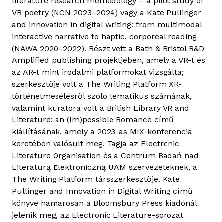
literature research methodology – a pilot study of
a
VR poetry (NCN 2023–2024) vagy a Kate Pullinger
p
and innovation in digital writing: from multimodal
c
interactive narrative to haptic, corporeal reading
s
(NAWA 2020–2022). Részt vett a Bath & Bristol R&D
o
Amplified publishing projektjében, amely a VR-t és
l
az AR-t mint irodalmi platformokat vizsgálta;
a
szerkesztője volt a The Writing Platform XR-
t
történetmesélésről szóló tematikus számának,
o
valamint kurátora volt a British Library VR and
s
Literature: an (Im)possible Romance című
a
kiállításának, amely a 2023-as MIX-konferencia
n
keretében valósult meg. Tagja az Electronic
Literature Organisation és a Centrum Badań nad
Literaturą Elektroniczną UAM szervezeteknek, a
The Writing Platform társszerkesztője. Kate
Pullinger and Innovation in Digital Writing című
könyve hamarosan a Bloomsbury Press kiadónál
jelenik meg, az Electronic Literature-sorozat