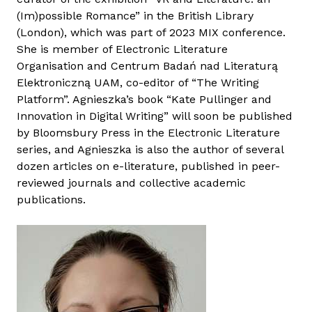
k
(Im)possible Romance” in the British Library
a
(London), which was part of 2023 MIX conference.
p
She is member of Electronic Literature
c
Organisation and Centrum Badań nad Literaturą
s
Elektroniczną UAM, co-editor of “The Writing
o
Platform”. Agnieszka’s book “Kate Pullinger and
l
Innovation in Digital Writing” will soon be published
a
by Bloomsbury Press in the Electronic Literature
t
series, and Agnieszka is also the author of several
o
dozen articles on e-literature, published in peer-
s
reviewed journals and collective academic
a
publications.
n