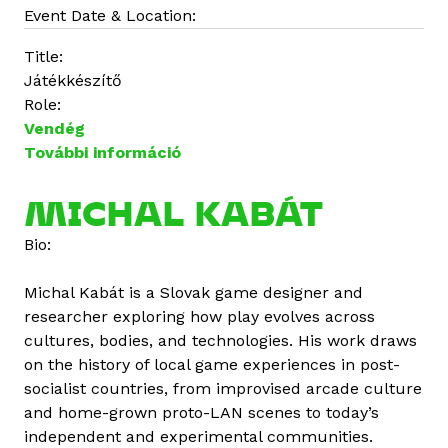
Event Date & Location:
Title:
Játékkészítő
Role:
Vendég
További információ
M
i
c
MICHAL KABÁT
h
Bio:
a
l
Michal Kabát is a Slovak game designer and
K
researcher exploring how play evolves across
a
cultures, bodies, and technologies. His work draws
b
on the history of local game experiences in post-
á
socialist countries, from improvised arcade culture
t
and home-grown proto-LAN scenes to today’s
t
independent and experimental communities.
a