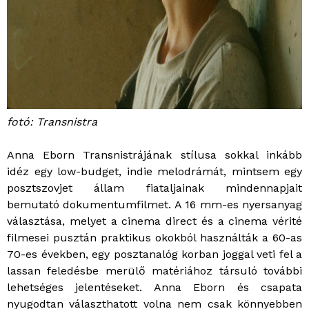
fotó: Transnistra
Anna Eborn Transnistrájának stílusa sokkal inkább
idéz egy low-budget, indie melodrámát, mintsem egy
posztszovjet állam fiataljainak mindennapjait
bemutató dokumentumfilmet. A 16 mm-es nyersanyag
választása, melyet a cinema direct és a cinema vérité
filmesei pusztán praktikus okokból használták a 60-as
70-es években, egy posztanalóg korban joggal veti fel a
lassan feledésbe merülő matériához társuló további
lehetséges jelentéseket. Anna Eborn és csapata
nyugodtan választhatott volna nem csak könnyebben