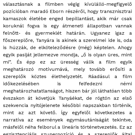
választásnak a filmben végig kívülálló-megfigyelő
pozícióban maradó Eborn részéről, hogy transznisztrai
kamaszok életébe enged bepillantást, akik már csak
koruknál fogva is egy átmeneti állapotban vannak
felnőtt- és gyermeklét határán. Ugyanez igaz a
főszereplőre, Tanyára is akinek a szerelmei ide is, oda
is húzzák, de elköteleződésre (még) képtelen. Ahogy
egyik pasiját jellemezve mondja, „ő is olyan üres, mint
mi”. És épp ez az üresség válik a film egyik
meghatározó motívumává, mely tovább erősíti a
szereplők köztes élethelyzetét. Ráadásul a film
időkezelésében is felfedezni némi
meghatározhatatlanságot, hiszen bár jól láthatóan több
évszakon át követjük Tanyáékat, de rögtön az első
szekvencia nyitójelenete későbbi napszakban történik,
mint az azt követő. Így egyfelől következetes a
narratíva az események egymásutániságát tekintve,
másfelől néha felborul a lineáris történetvezetés. Ez az
egzisztenciális szuperpozíció és a szereplők által