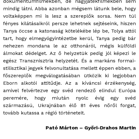
dokumentumfilmekben, de nagyjátékfilmekben sem
mindig látni. Abba azonban mégsem látunk bele, hogy
voltaképpen mi is lesz a szereplők sorsa. Nem túl
fényes kilátásaikról persze lehetnek sejtéseink, hiszen
Tanya öccse a katonaság kötelékébe lép be, Tolya attól
tart, hogy elmegyógyintézetbe kerül, Tanya pedig bár
nehezen mondana le az otthonáról, mégis külföldi
álmokat dédelget. Az ő helyzetük pedig jól képezi le
egész Transznisztria helyzetét. És a markáns formai-
stilisztikai jegyek felvonultatása mellett éppen ebben, a
főszereplők megválogatásában ütközik ki legjobban
Eborn alkotói attitűdje. Az a kíváncsi érzékenység,
amivel felvértezve egy svéd rendező elindul Európa
peremére, hogy miután nyolc évig egy svéd
származású, Ukrajnában élő 81 éves nőről forgat,
tovább kutassa a régió történeteit.
Pató Márton – Győri-Drahos Martin