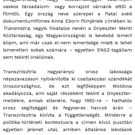
vaskos társadalom- vagy korrajzot várnánk ettől a
filmtől. Egy ország neve szerepel a fiatal svéd
dokumentumfilmes Anna Eborn filmjének címében is:
Transnistra
, vagyis hivatalos nevén a Dnyeszter Menti
Köztársaság, egy Magyarországnál is kevésbé ismert
állam, ami már csak el nem ismertsége miatt is lehet
ismeretlen sokak számára – egyetlen ENSZ-tagállam
sem tekinti önállónak.
Transznisztria nagyarányú orosz lakossága
népszavazáson nyilvánította ki csatlakozási szándékát
Oroszországhoz, de ezt legfőképpen Moldova
akadályozza, ami saját részeként tekint a Dnyeszter-
mellékre, annak ellenére, hogy 1992-re – hathatós
orosz segítséggel és fegyveres harcok árán –
Transznisztria kivívta a függetlenségét. Minderre a
politika-történeti kontextusra a címen kívül pusztán
egyetlen jelenet utal, amiben általános iskolások