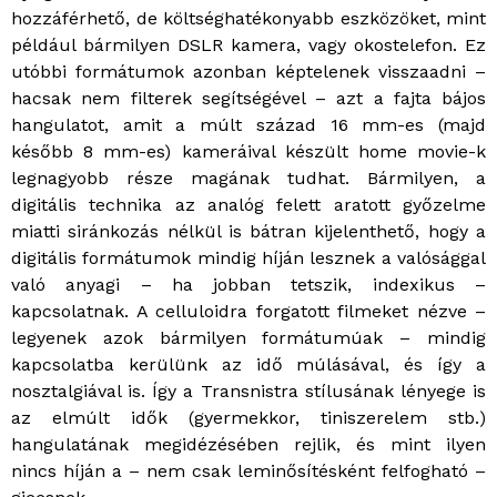
hozzáférhető, de költséghatékonyabb eszközöket, mint
például bármilyen DSLR kamera, vagy okostelefon. Ez
utóbbi formátumok azonban képtelenek visszaadni –
hacsak nem filterek segítségével – azt a fajta bájos
hangulatot, amit a múlt század 16 mm-es (majd
később 8 mm-es) kameráival készült home movie-k
legnagyobb része magának tudhat. Bármilyen, a
digitális technika az analóg felett aratott győzelme
miatti siránkozás nélkül is bátran kijelenthető, hogy a
digitális formátumok mindig híján lesznek a valósággal
való anyagi – ha jobban tetszik, indexikus –
kapcsolatnak. A celluloidra forgatott filmeket nézve –
legyenek azok bármilyen formátumúak – mindig
kapcsolatba kerülünk az idő múlásával, és így a
nosztalgiával is. Így a Transnistra stílusának lényege is
az elmúlt idők (gyermekkor, tiniszerelem stb.)
hangulatának megidézésében rejlik, és mint ilyen
nincs híján a – nem csak leminősítésként felfogható –