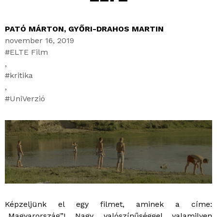
PATÓ MÁRTON
,
GYŐRI-DRAHOS MARTIN
november 16, 2019
ELTE Film
,
kritika
,
UniVerzió
Képzeljünk el egy filmet, aminek a címe:
„Magyarország”! Nagy valószínűséggel valamilyen