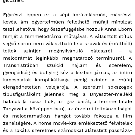
giccsnek.
Egyrészt éppen ez a képi ábrázolásmód, másrészt
kevés, ám egyértelműen fellelhető műfaji mintázat
teszi lehetővé, hogy összefüggésbe hozzuk Anna Eborn
filmjét a filmmelodráma műfajával. A választott stílus
végső soron nem választható le a szavak és (múltbéli)
tettek szintjén megnyilvánuló pátoszról – a
melodrámát leginkább meghatározó terminusról. A
Transnistrában szuicid hajlam és szerelem,
gyengédség és bullying kéz a kézben járnak, az intim
kapcsolatok komplikáltsága pedig szintén a műfaj
elengedhetetlen velejárója. A szerelmi sokszögek
típusfiguráiként jelennek meg a Dnyeszter-melléki
fiatalok (a rossz fiúk, az igaz barát, a femme fatale
Tanyával a középpontban), az érzelmi felfokozottságot
és melodramatikus hangot tovább fokozza a film
zeneiségére. A home movie-kra emlékeztető felvételek
és a lokális szerelmes számokkal aláfestett passzázs-