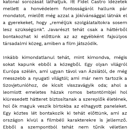
katonai sorozását láthatjuk. Itt Fidel Castro idézetek
mellett a honvédelem fontosságáról hallunk pár
mondatot, mielőtt még azzal a jókívánsággal látnák el
a gyerekeket, hogy „reméljük szolgálataitokra sosem
lesz szükségünk”. Javarészt tehát csak a háttérből
bontakozhat ki előttünk az az egyébként fajsúlyos
társadalmi közeg, amiben a film játszódik.
Inkább kimondatlanul tehát, mint kimondva, mégis
sokat kapunk ebből a közegből. Egy olyan világról
Európa szélén, ami ugyan távol van Ázsiától, de még
messzebb a nyugati világtól; ami már nem tartozik a
Szovjetunióhoz, de kicsit visszavágyik oda; ahol a
leomlott emeletes házak romos betontömbjei hol
kiüresedett hátteret biztosítanak a szereplők életének,
hol ők maguk veszik birtokba az elhagyott paneleket.
Egy köztes lét bontakozik ki tehát előttünk, ami az
országon kívül a filmbéli karakterekre is jellemző.
Ebből a szempontból tehát nem tűnik véletlen