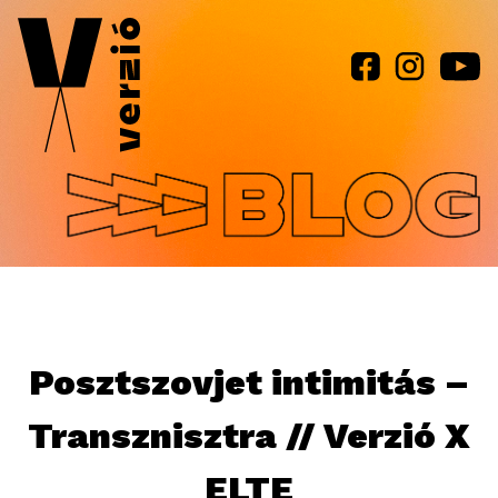
Jump to navigation
Posztszovjet intimitás –
Transznisztra // Verzió X
ELTE