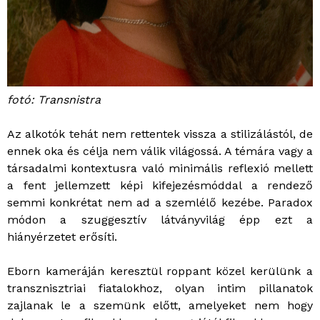
fotó: Transnistra
Az alkotók tehát nem rettentek vissza a stilizálástól, de
ennek oka és célja nem válik világossá. A témára vagy a
társadalmi kontextusra való minimális reflexió mellett
a fent jellemzett képi kifejezésmóddal a rendező
semmi konkrétat nem ad a szemlélő kezébe. Paradox
módon a szuggesztív látványvilág épp ezt a
hiányérzetet erősíti.
Eborn kameráján keresztül roppant közel kerülünk a
transznisztriai fiatalokhoz, olyan intim pillanatok
zajlanak le a szemünk előtt, amelyeket nem hogy