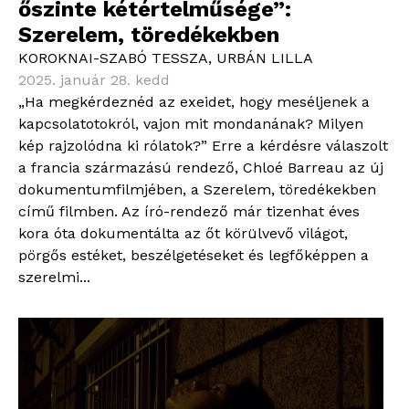
őszinte kétértelműsége”:
Szerelem, töredékekben
KOROKNAI-SZABÓ TESSZA
,
URBÁN LILLA
2025. január 28. kedd
„Ha megkérdeznéd az exeidet, hogy meséljenek a
kapcsolatotokról, vajon mit mondanának? Milyen
kép rajzolódna ki rólatok?” Erre a kérdésre válaszolt
a francia származású rendező, Chloé Barreau az új
dokumentumfilmjében, a Szerelem, töredékekben
című filmben. Az író-rendező már tizenhat éves
kora óta dokumentálta az őt körülvevő világot,
pörgős estéket, beszélgetéseket és legfőképpen a
szerelmi...