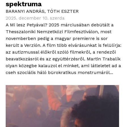
spektruma
BARANYI ANDRÁS
,
TÓTH ESZTER
2025. december 10. szerda
A Mi lesz Petyával? 2025 márciusában debütált a
Thesszaloniki Nemzetközi Filmfesztiválon, most
novemberben pedig a magyar premierre is sor
került a Verzión. A film több elvárásunkat is felülírja:
az autizmussal élőkről szóló filmekről, a rendezői
beavatkozásról és az együttérzésről. Martin Trabalík
olyan közegbe kalauzol el minket, ami látleletet ad a
cseh szociális háló bürokratikus monstrumáról...