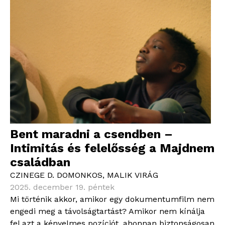
Bent maradni a csendben –
Intimitás és felelősség a Majdnem
családban
CZINEGE D. DOMONKOS
,
MALIK VIRÁG
2025. december 19. péntek
Mi történik akkor, amikor egy dokumentumfilm nem
engedi meg a távolságtartást? Amikor nem kínálja
fel azt a kényelmes pozíciót, ahonnan biztonságosan