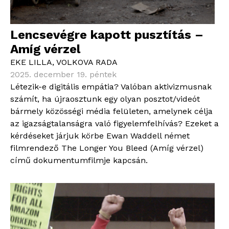
Lencsevégre kapott pusztítás –
Amíg vérzel
EKE LILLA
,
VOLKOVA RADA
2025. december 19. péntek
Létezik-e digitális empátia? Valóban aktivizmusnak
számít, ha újraosztunk egy olyan posztot/videót
bármely közösségi média felületen, amelynek célja
az igazságtalanságra való figyelemfelhívás? Ezeket a
kérdéseket járjuk körbe Ewan Waddell német
filmrendező The Longer You Bleed (Amíg vérzel)
című dokumentumfilmje kapcsán.