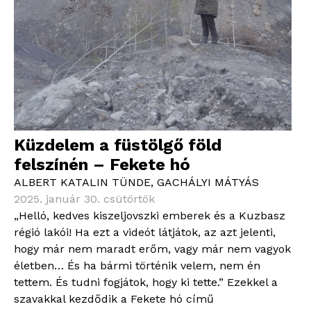
Küzdelem a füstölgő föld
felszínén – Fekete hó
ALBERT KATALIN TÜNDE
,
GACHÁLYI MÁTYÁS
2025. január 30. csütörtök
„Helló, kedves kiszeljovszki emberek és a Kuzbasz
régió lakói! Ha ezt a videót látjátok, az azt jelenti,
hogy már nem maradt erőm, vagy már nem vagyok
életben… És ha bármi történik velem, nem én
tettem. És tudni fogjátok, hogy ki tette.” Ezekkel a
szavakkal kezdődik a Fekete hó című