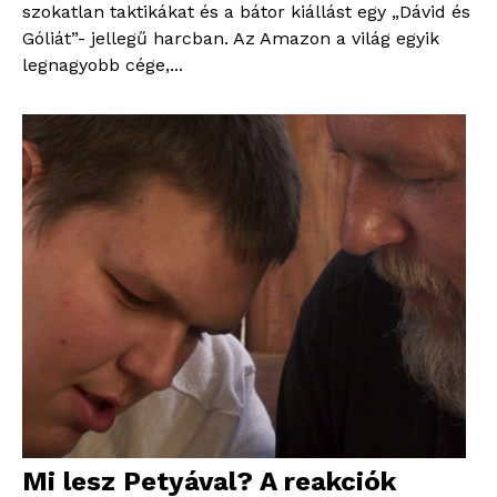
szokatlan taktikákat és a bátor kiállást egy „Dávid és
Góliát”- jellegű harcban. Az Amazon a világ egyik
legnagyobb cége,...
Mi lesz Petyával? A reakciók