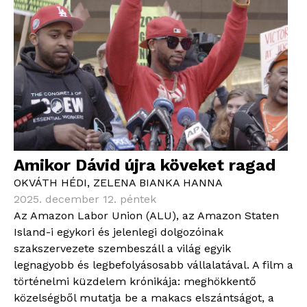
Amikor Dávid újra köveket ragad
OKVÁTH HÉDI
,
ZELENA BIANKA HANNA
2025. december 12. péntek
Az Amazon Labor Union (ALU), az Amazon Staten
Island-i egykori és jelenlegi dolgozóinak
szakszervezete szembeszáll a világ egyik
legnagyobb és legbefolyásosabb vállalatával. A film a
történelmi küzdelem krónikája: meghökkentő
közelségből mutatja be a makacs elszántságot, a