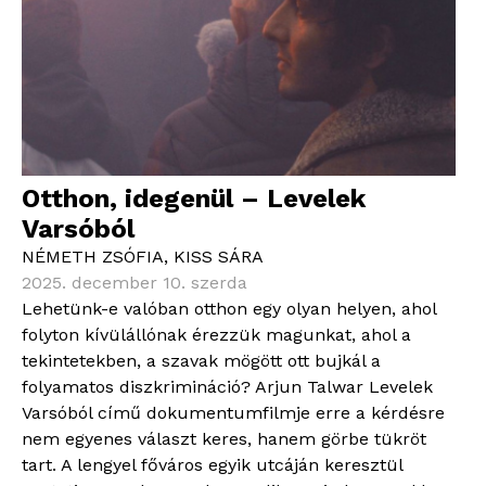
Otthon, idegenül – Levelek
Varsóból
NÉMETH ZSÓFIA
,
KISS SÁRA
2025. december 10. szerda
Lehetünk-e valóban otthon egy olyan helyen, ahol
folyton kívülállónak érezzük magunkat, ahol a
tekintetekben, a szavak mögött ott bujkál a
folyamatos diszkrimináció? Arjun Talwar Levelek
Varsóból című dokumentumfilmje erre a kérdésre
nem egyenes választ keres, hanem görbe tükröt
tart. A lengyel főváros egyik utcáján keresztül