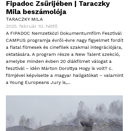
Fipadoc Zsűrijében | Taraczky
Mila beszámolója
TARACZKY MILA
2025. február 10. hétfő
A FIPADOC Nemzetközi Dokumentumfilm Fesztivál
CAMPUS programja évről-évre nagy figyelmet fordít
a fiatal filmesek és cinefilek szakmai integrációjára,
oktatására. A program része a New Talent szekció,
amelybe minden évben 20 diákfilmet válogat a
fesztivál – idén Márton Dorottya Hogy is volt? c.
filmjével képviselte a magyar hallgatókat – valamint
a Young Europeans Jury is,...