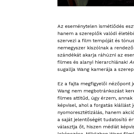
Az eseménytelen ismétlődés eszté
hanem a szereplők valódi életébő
szervezi a film tempóját és tónusá
nemegyszer kiszólnak a rendezőn
szándékát akarja ráhúzni az es
filmes és alanyi hierarchiának!
A
sugallja Wang kamerája a szerepl
Ez a fajta megfigyelői nézőpont j
Wang nem megbotránkozást keres, 
filmes attitűd, úgy érzem, annak 
képvisel, ahol a forgatás kiállá
nyomoresztétizálás, hanem akció 
a saját jelentőségét tudatosító é
választja őt, hiszen médiát képv
leképezése. Miközben Wang filmje