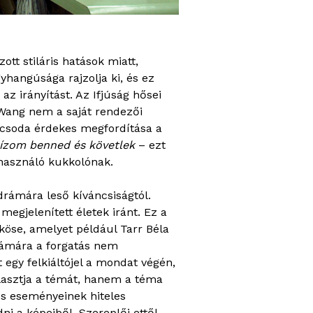
tt stiláris hatások miatt,
yhangúsága rajzolja ki, és ez
az irányítást. Az Ifjúság hősei
 Wang nem a saját rendezői
icsoda érdekes megfordítása a
ízom benned és követlek
– ezt
ihasználó kukkolónak.
 drámára leső kíváncsiságtól.
egjelenített életek iránt. Ez a
ököse, amelyet például Tarr Béla
számára a forgatás nem
 egy felkiáltójel a mondat végén,
választja a témát, hanem a téma
 és eseményeinek hiteles
i a képeiből. Szereplői ettől