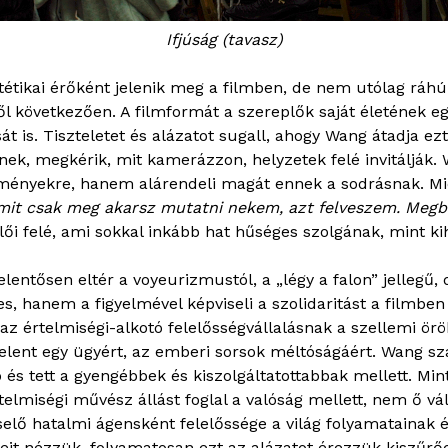
Ifjúság (tavasz)
tikai érőként jelenik meg a filmben, de nem utólag ráhúzo
l következően. A filmformát a szereplők saját életének eg
t is. Tiszteletet és alázatot sugall, ahogy Wang átadja ezt 
ek, megkérik, mit kamerázzon, helyzetek felé invitálják.
eményekre, hanem alárendeli magát ennek a sodrásnak. M
mit csak meg akarsz mutatni nekem, azt felveszem. Megb
ői felé, ami sokkal inkább hat hűséges szolgának, mint k
elentősen eltér a voyeurizmustól, a „légy a falon” jellegű,
hanem a figyelmével képviseli a szolidaritást a filmben m
az értelmiségi-alkotó felelősségvállalásnak a szellemi ör
st jelent egy ügyért, az emberi sorsok méltóságáért. Wang 
és tett a gyengébbek és kiszolgáltatottabbak mellett. Mint
rtelmiségi művész állást foglal a valóság mellett, nem ő 
iselő hatalmi ágensként felelőssége a világ folyamatainak
it nézzük, folyamatosan ezt az alázatot érezzük kiszűrődn