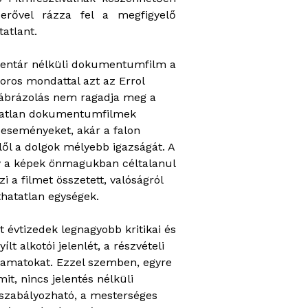
 erővel rázza fel a megfigyelő
atlant.
mmentár nélküli dokumentumfilm a
ros mondattal azt az Errol
i ábrázolás nem ragadja meg a
zokatlan dokumentumfilmek
 eseményeket, akár a falon
lől a dolgok mélyebb igazságát. A
y a képek önmagukban céltalanul
 a filmet összetett, valóságról
zthatatlan egységek.
évtizedek legnagyobb kritikai és
t alkotói jelenlét, a részvételi
lyamatokat. Ezzel szemben, egyre
it, nincs jelentés nélküli
 szabályozható, a mesterséges