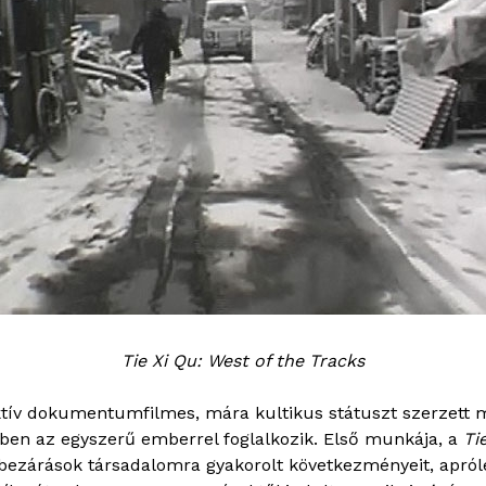
Tie Xi Qu: West of the Tracks
ktív dokumentumfilmes, mára kultikus státuszt szerzett 
iben az egyszerű emberrel foglalkozik. Első munkája, a
Ti
bezárások társadalomra gyakorolt következményeit, aprólé