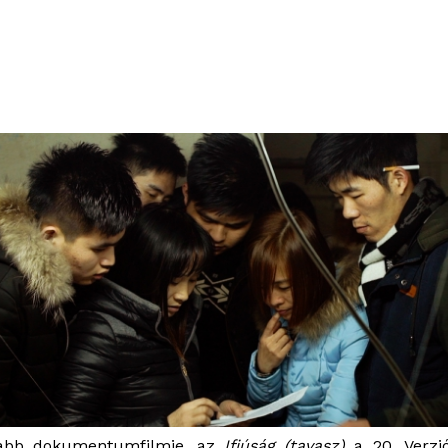
jabb dokumentumfilmje, az
Ifjúság (tavasz)
a 20. Verzió