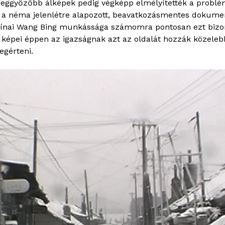
e meggyőzőbb álképek pedig végképp elmélyítették a problém
ű a néma jelenlétre alapozott, beavatkozásmentes dokum
 kínai Wang Bing munkássága számomra pontosan ezt bizon
ű képei éppen az igazságnak azt az oldalát hozzák közele
egérteni.