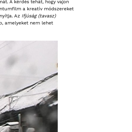
át. A kérdés tehát, hogy vajon
entumfilm a kreatív módszereket
yítja. Az
Ifjúság (tavasz)
bb, amelyeket nem lehet