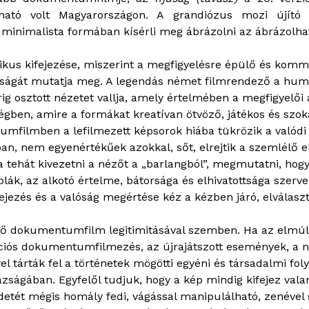
tható volt Magyarországon. A grandiózus mozi újító
minimalista formában kísérli meg ábrázolni az ábrázolhat
ikus kifejezése, miszerint a megfigyelésre épülő és ko
ságát mutatja meg. A legendás német filmrendező a humo
g osztott nézetet vallja, amely értelmében a megfigyelő
sségben, amire a formákat kreatívan ötvöző, játékos és s
mfilmben a lefilmezett képsorok hiába tükrözik a valódi
an, nem egyenértékűek azokkal, sőt, elrejtik a szemlélő e
tehát kivezetni a nézőt a „barlangból”, megmutatni, hog
k, az alkotó értelme, bátorsága és elhivatottsága szervezi
kifejezés és a valóság megértése kéz a kézben járó, elválas
lő dokumentumfilm legitimitásával szemben. Ha az elmúlt 
ációs dokumentumfilmezés, az újrajátszott események, a nyíl
l tárták fel a történetek mögötti egyéni és társadalmi fo
ságában. Egyfelől tudjuk, hogy a kép mindig kifejez valam
detét mégis homály fedi, vágással manipulálható, zenével