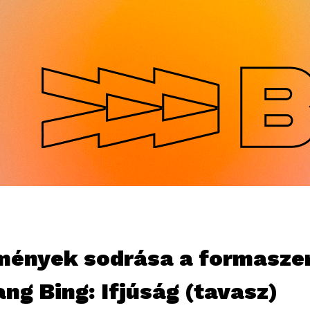
Jump to navigation
mények sodrása a formasze
ng Bing: Ifjúság (tavasz)