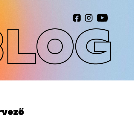
rvező