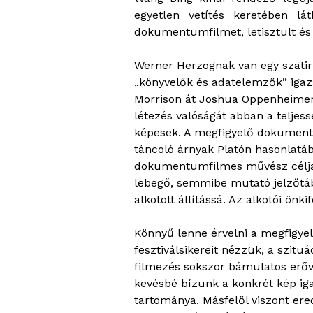
egyetlen vetítés keretében lá
dokumentumfilmet, letisztult és 
Werner Herzognak van egy szatir
„könyvelők és adatelemzők” igaz
Morrison át Joshua Oppenheimeri
létezés valóságát abban a telje
képesek. A megfigyelő dokumentu
táncoló árnyak Platón hasonlatáb
dokumentumfilmes művész célja 
lebegő, semmibe mutató jelzőtáblá
alkotott állítássá. Az alkotói ön
Könnyű lenne érvelni a megfigye
fesztiválsikereit nézzük, a szitu
filmezés sokszor bámulatos erőve
kevésbé bízunk a konkrét kép igaz
tartománya. Másfelől viszont ere