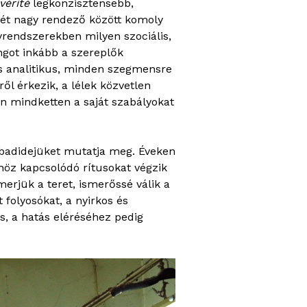
vérité
legkonzisztensebb,
két nagy rendező között komoly
rendszerekben milyen szociális,
ngot inkább a szereplők
és analitikus, minden szegmensre
ől érkezik, a lélek közvetlen
on mindketten a saját szabályokat
abadidejüket mutatja meg. Éveken
höz kapcsolódó rítusokat végzik
erjük a teret, ismerőssé válik a
 folyosókat, a nyirkos és
s, a hatás eléréséhez pedig