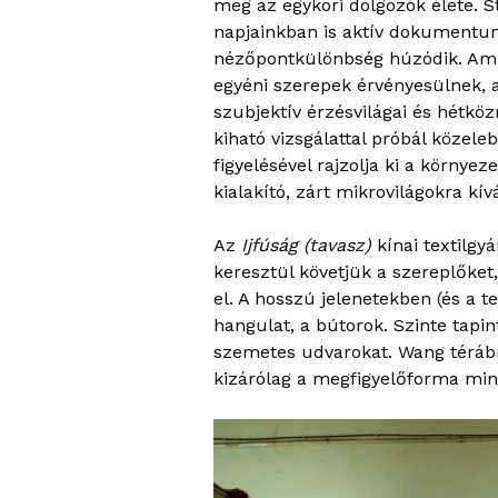
meg az egykori dolgozók élete. St
napjainkban is aktív dokumentum
nézőpontkülönbség húzódik. Amíg
egyéni szerepek érvényesülnek, 
szubjektív érzésvilágai és hétkö
kiható vizsgálattal próbál közele
figyelésével rajzolja ki a körny
kialakító, zárt mikrovilágokra kí
Az
Ijfúság (tavasz)
kínai textilgy
keresztül követjük a szereplőket
el. A hosszú jelenetekben (és a 
hangulat, a bútorok. Szinte tapin
szemetes udvarokat. Wang térábr
kizárólag a megfigyelőforma mini