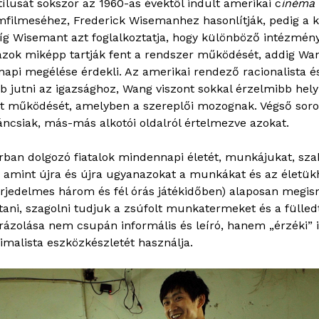
ílusát sokszor az 1960-as évektől indult amerikai c
inéma 
filmeséhez, Frederick Wisemanhez hasonlítják, pedig a 
 Wisemant azt foglalkoztatja, hogy különböző intézmény
azok miképp tartják fent a rendszer működését, addig Wa
znapi megélése érdekli. Az amerikai rendező racionalista 
bb jutni az igazsághoz, Wang viszont sokkal érzelmibb helyr
ezet működését, amelyben a szereplői mozognak. Végső sor
váncsiak, más-más alkotói oldalról értelmezve azokat.
árban dolgozó fiatalok mindennapi életét, munkájukat, sz
, amint újra és újra ugyanazokat a munkákat és az életük
terjedelmes három és fél órás játékidőben) alaposan megism
tani, szagolni tudjuk a zsúfolt munkatermeket és a fülledt
ázolása nem csupán informális és leíró, hanem „érzéki” i
malista eszközkészletét használja.