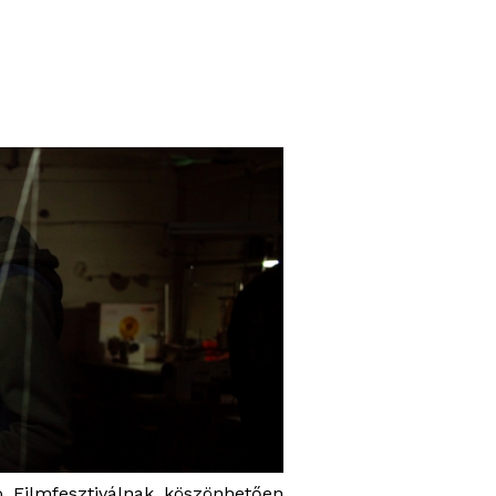
 Filmfesztiválnak köszönhetően