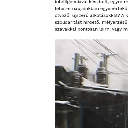
intelligenciával készített, egyr
lehet-e napjainkban egyenérték
ötvöző, újszerű alkotásokkal? A
szolidaritást hirdető, mélyérzés
szavakkal pontosan leírni vagy m