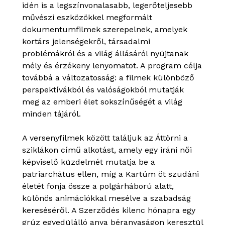
idén is a legszínvonalasabb, legerőteljesebb
művészi eszközökkel megformált
dokumentumfilmek szerepelnek, amelyek
kortárs jelenségekről, társadalmi
problémákról és a világ állásáról nyújtanak
mély és érzékeny lenyomatot. A program célja
továbbá a változatosság: a filmek különböző
perspektívákból és valóságokból mutatják
meg az emberi élet sokszínűségét a világ
minden tájáról.
A versenyfilmek között találjuk az Áttörni a
sziklákon című alkotást, amely egy iráni női
képviselő küzdelmét mutatja be a
patriarchátus ellen, míg a Kartúm öt szudáni
életét fonja össze a polgárháború alatt,
különös animációkkal mesélve a szabadság
kereséséről. A Szerződés kilenc hónapra egy
grúz egyedülálló anya béranyaságon keresztül