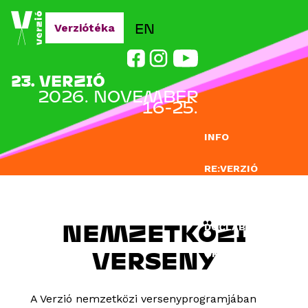
Jump to navigation
EN
Verziótéka
23. VERZIÓ
2026. NOVEMBER
16-25.
INFO
RE:VERZIÓ
NEVEZÉS
NEMZETKÖZI
DOCLAB
VERSENY
OKTATÁS
BLOG
A Verzió nemzetközi versenyprogramjában