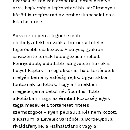
nyersek és mélyen emberiek, emlékeztetve
arra, hogy még a legmostohább körülmények
között is megmarad az emberi kapcsolat és a
kitartás ereje.
Sokszor éppen a legnehezebb
élethelyzetekben válik a humor a túlélés
legerősebb eszközévé. A súlyos, gyakran
szívszorító témák feldolgozása mellett
könnyedebb, oldottabb hangvételű filmek is
helyet kaptak – még akkor is, ha a történetek
mélyén kemény valóság rejlik. Ugyanakkor
fontosnak tartottuk, hogy a filmekben
megjelenjen a belső nézőpont is. Több
alkotásban maga az érintett közösség egyik
tagja meséli el a történetet hiteles
szemszögből – ilyen például a Két nem között,
a Kartúm, a Levelek Varsóból, a Bordélyból a
rivaldafénybe, a Halhatatlanok vagy a