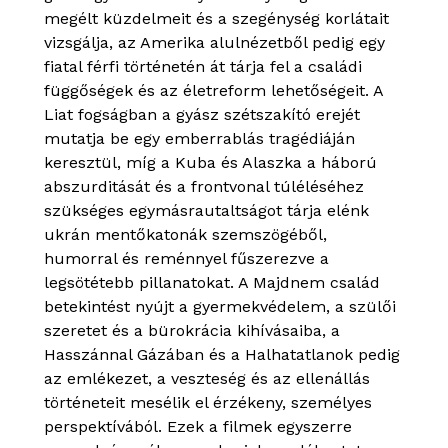
megélt küzdelmeit és a szegénység korlátait
vizsgálja, az Amerika alulnézetből pedig egy
fiatal férfi történetén át tárja fel a családi
függőségek és az életreform lehetőségeit. A
Liat fogságban a gyász szétszakító erejét
mutatja be egy emberrablás tragédiáján
keresztül, míg a Kuba és Alaszka a háború
abszurditását és a frontvonal túléléséhez
szükséges egymásrautaltságot tárja elénk
ukrán mentőkatonák szemszögéből,
humorral és reménnyel fűszerezve a
legsötétebb pillanatokat. A Majdnem család
betekintést nyújt a gyermekvédelem, a szülői
szeretet és a bürokrácia kihívásaiba, a
Hasszánnal Gázában és a Halhatatlanok pedig
az emlékezet, a veszteség és az ellenállás
történeteit mesélik el érzékeny, személyes
perspektívából. Ezek a filmek egyszerre