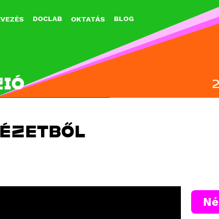
Jump to navigation
DOCLAB
BLOG
EVEZÉS
OKTATÁS
ZIÓ
ÉZETBŐL
Né