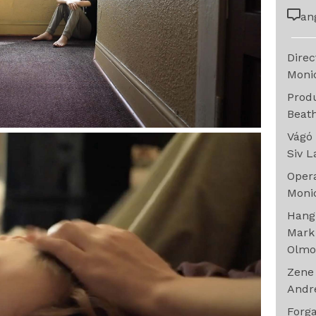
an
Dire
Moni
Prod
Beat
Vágó
Siv 
Oper
Moni
Han
Mark
Olmo
Zen
Andr
Forg