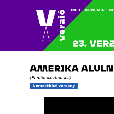
RE:VERZIÓ
INFO
N
23. VER
AMERIKA ALULN
Flophouse America
Nemzetközi verseny