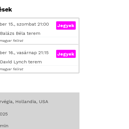
tések
er 15., szombat 21:00
Jegyek
- Balázs Béla terem
magyar felirat
er 16., vasárnap 21:15
Jegyek
- David Lynch terem
magyar felirat
rvégia, Hollandia, USA
025
min