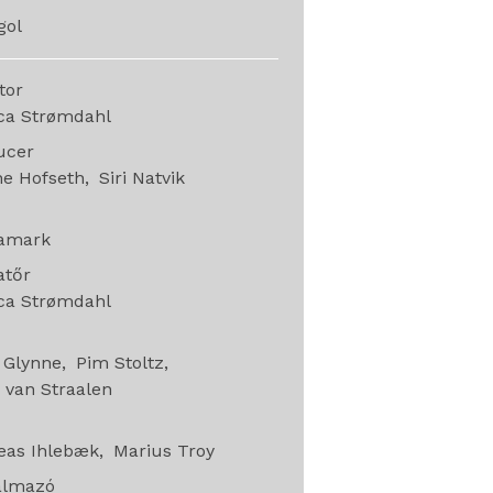
gol
ctor
ca Strømdahl
ucer
he Hofseth
Siri Natvik
Lamark
atőr
ca Strømdahl
g
 Glynne
Pim Stoltz
 van Straalen
e
eas Ihlebæk
Marius Troy
almazó