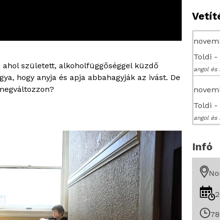
Vetí
novemb
Toldi 
, ahol született, alkoholfüggőséggel küzdő
angol és 
gya, hogy anyja és apja abbahagyják az ivást. De
 megváltozzon?
novemb
Toldi 
angol és 
Infó
No
2
78