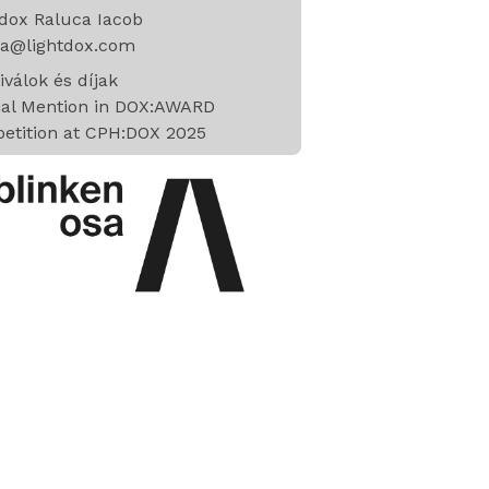
dox Raluca Iacob
ca@lightdox.com
iválok és díjak
ial Mention in DOX:AWARD
etition at CPH:DOX 2025