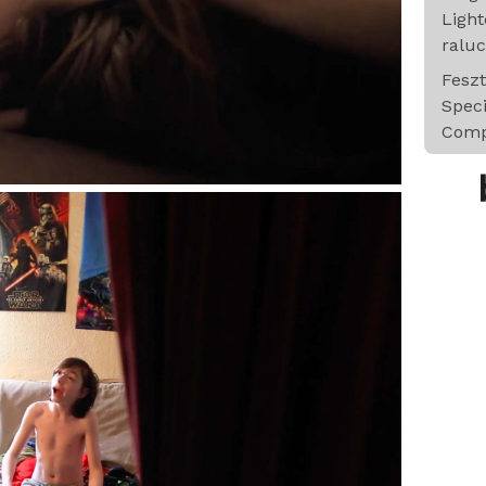
Light
ralu
Feszt
Spec
Comp