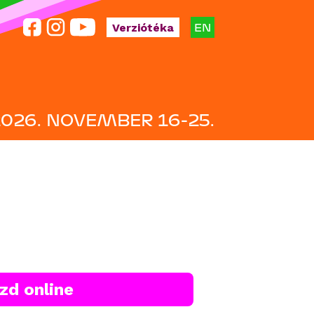
EN
Verziótéka
2026. NOVEMBER 16-25.
zd online