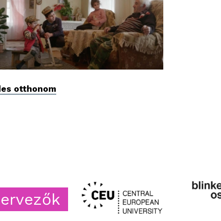
des otthonom
zők