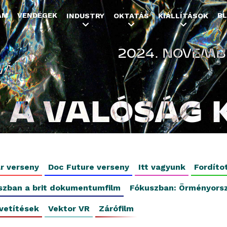
Jump to navigation
AM
VENDÉGEK
B
INDUSTRY
OKTATÁS
KIÁLLÍTÁSOK
2024. NOVEMBE
VÁL
A VALÓSÁG 
r verseny
Doc Future verseny
Itt vagyunk
Fordíto
szban a brit dokumentumfilm
Fókuszban: Örményors
vetítések
Vektor VR
Zárófilm