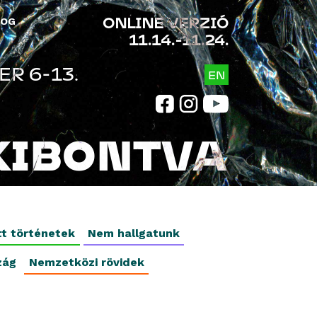
ONLINE VERZIÓ
LOG
11.14.-11.24.
R 6-13.
EN
KIBONTVA
tt történetek
Nem hallgatunk
zág
Nemzetközi rövidek