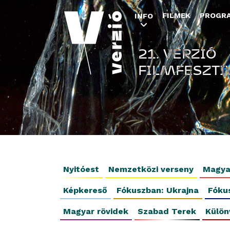
FILMEK
PROGR
INFO
21. VERZIÓ
FILMFESZTI
Nyitóest
Nemzetközi verseny
Magya
Képkereső
Fókuszban: Ukrajna
Fóku
Magyar rövidek
Szabad Terek
Külön