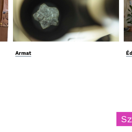
Armat
É
Szerve