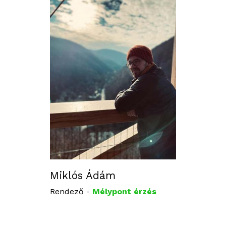
Miklós Ádám
Rendező -
Mélypont érzés