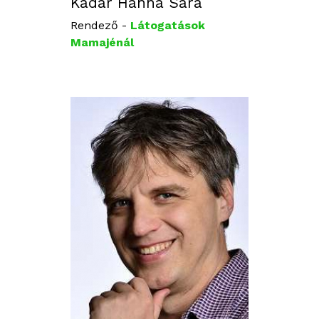
Kádár Hanna Sára
Rendező -
Látogatások
Mamajénál