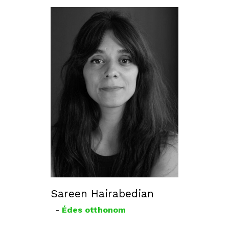
Sareen Hairabedian
-
Édes otthonom