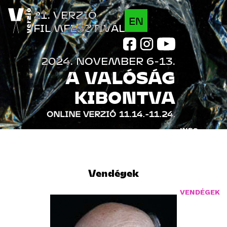
Jump to navigation
21. VERZIÓ
EN
FILMFESZTIVÁL
2024. NOVEMBER 6-13.
A VALÓSÁG
KIBONTVA
ONLINE VERZIÓ
11.14.-11.24.
INFO
FILMEK
Vendégek
PROGRAM
VENDÉGEK
INDUSTRY