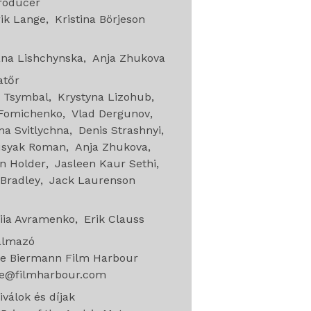
roducer
ik Lange
Kristina Börjeson
ana Lishchynska
Anja Zhukova
atőr
o Tsymbal
Krystyna Lizohub
 Fomichenko
Vlad Dergunov
a Svitlychna
Denis Strashnyi
usyak Roman
Anja Zhukova
n Holder
Jasleen Kaur Sethi
Bradley
Jack Laurenson
g
iia Avramenko
Erik Clauss
almazó
e Biermann Film Harbour
e@filmharbour.com
iválok és díjak