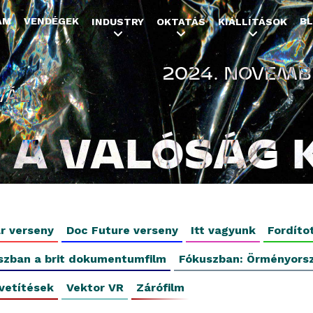
Jump to navigation
AM
VENDÉGEK
B
INDUSTRY
OKTATÁS
KIÁLLÍTÁSOK
2024. NOVEMBE
VÁL
A VALÓSÁG 
r verseny
Doc Future verseny
Itt vagyunk
Fordíto
szban a brit dokumentumfilm
Fókuszban: Örményors
vetítések
Vektor VR
Zárófilm