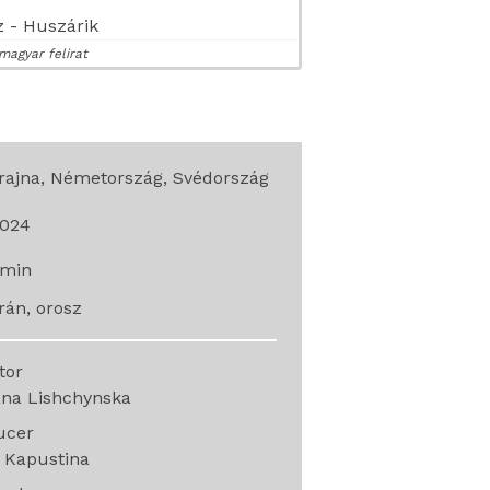
 - Huszárik
magyar felirat
rajna, Németország, Svédország
024
min
rán, orosz
ctor
ana Lishchynska
ucer
 Kapustina