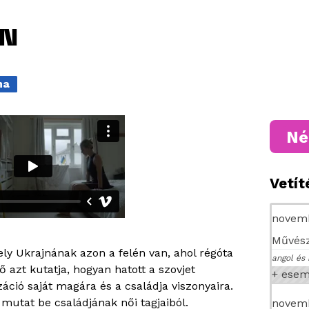
EN
na
Né
Vetí
novemb
Művész
ly Ukrajnának azon a felén van, ahol régóta
angol és 
 azt kutatja, hogyan hatott a szovjet
+ ese
záció saját magára és a családja viszonyaira.
 mutat be családjának női tagjaiból.
novemb