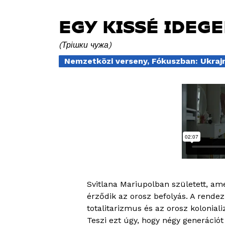
EGY KISSÉ IDEG
Трішки чужа
Nemzetközi verseny, Fókuszban: Ukraj
Svitlana Mariupolban született, ame
érződik az orosz befolyás. A rendező
totalitarizmus és az orosz koloniali
Teszi ezt úgy, hogy négy generációt