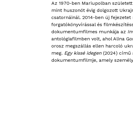
Az 1970-ben Mariupolban született
mint huszonöt évig dolgozott Ukraj
csatornáinál. 2014-ben új fejezetet 
forgatókönyvírással és filmkészítéss
dokumentumfilmes munkája az
In
antológiafilmben volt, ahol Alina Gor
orosz megszállás ellen harcoló ukrá
meg.
Egy kissé idegen
(2024) című a
dokumentumfilmje, amely személye