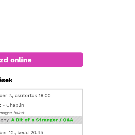
zd online
tések
er 7., csütörtök 18:00
 - Chaplin
magyar felirat
mény
A Bit of a Stranger / Q&A
er 12., kedd 20:45