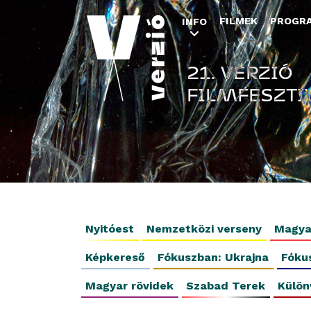
FILMEK
PROGR
INFO
21. VERZIÓ
FILMFESZTI
Nyitóest
Nemzetközi verseny
Magya
Képkereső
Fókuszban: Ukrajna
Fóku
Magyar rövidek
Szabad Terek
Külön