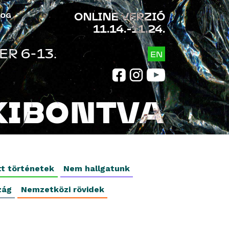
ONLINE VERZIÓ
LOG
11.14.-11.24.
R 6-13.
EN
KIBONTVA
tt történetek
Nem hallgatunk
zág
Nemzetközi rövidek