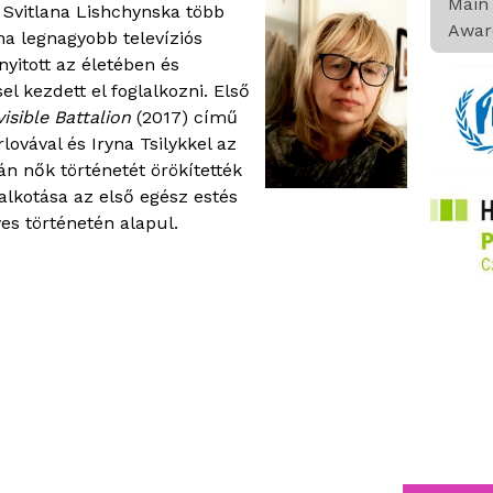
Main 
 Svitlana Lishchynska több
Awar
na legnagyobb televíziós
nyitott az életében és
el kezdett el foglalkozni. Első
visible Battalion
(2017) című
lovával és Iryna Tsilykkel az
n nők történetét örökítették
lkotása az első egész estés
s történetén alapul.