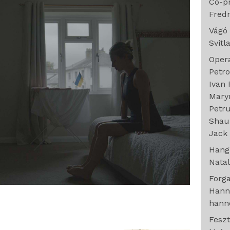
Co-p
Fredr
Vágó
Svitl
Oper
Petr
Ivan
Maryn
Petr
Shau
Jack 
Han
Natal
Forg
Hann
hann
Feszt