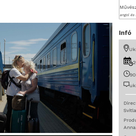
Művész
angol és 
Infó
Uk
2
90
uk
Dire
Svitl
Prod
Anna