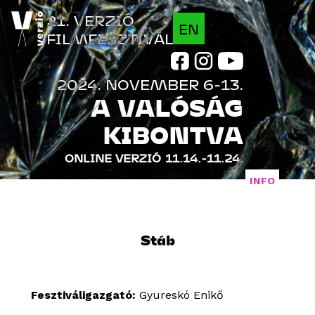
Jump to navigation
21. VERZIÓ
EN
FILMFESZTIVÁL
2024. NOVEMBER 6-13.
A VALÓSÁG
KIBONTVA
ONLINE VERZIÓ
11.14.-11.24.
INFO
FILMEK
Stáb
PROGRAM
VENDÉGEK
Fesztiváligazgató:
Gyureskó Enikő
INDUSTRY