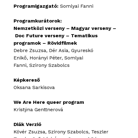
OKTATÁS
Programigazgató:
Somlyai Fanni
KIÁLLÍTÁSO
Programkurátorok:
Nemzetközi verseny – Magyar verseny –
BLOG
Doc Future verseny – Tematikus
programok – Rövidfilmek
Debre Zsuzsa, Dér Asia, Gyureskó
Enikő, Horányi Péter, Somlyai
Fanni, Szirony Szabolcs
Képkereső
Oksana Sarkisova
We Are Here queer program
Kristýna Genttnerová
Diák Verzió
Kövér Zsuzsa, Szirony Szabolcs, Teszler