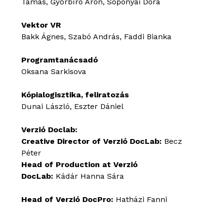
Tamás, Győrbíró Áron, Soponyai Dóra
Vektor VR
Bakk Ágnes, Szabó András, Faddi Bianka
Programtanácsadó
Oksana Sarkisova
Kópialogisztika, feliratozás
Dunai László, Eszter Dániel
Verzió Doclab:
Creative Director of Verzió DocLab:
Becz
Péter
Head of Production at Verzió
DocLab:
Kádár Hanna Sára
Head of Verzió DocPro:
Hatházi Fanni