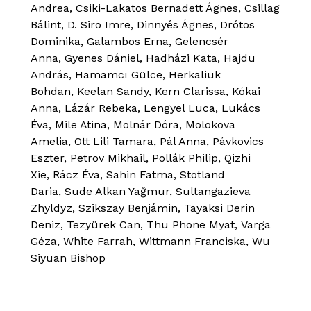
Andrea, Csiki-Lakatos Bernadett Ágnes, Csillag
Bálint, D. Siro Imre, Dinnyés Ágnes, Drótos
Dominika, Galambos Erna, Gelencsér
Anna, Gyenes Dániel, Hadházi Kata, Hajdu
András, Hamamcı Gülce, Herkaliuk
Bohdan, Keelan Sandy, Kern Clarissa, Kókai
Anna, Lázár Rebeka, Lengyel Luca, Lukács
Éva, Mile Atina, Molnár Dóra, Molokova
Amelia, Ott Lili Tamara, Pál Anna, Pávkovics
Eszter, Petrov Mikhail, Pollák Philip, Qizhi
Xie, Rácz Éva, Sahin Fatma, Stotland
Daria, Sude Alkan Yağmur, Sultangazieva
Zhyldyz, Szikszay Benjámin, Tayaksi Derin
Deniz, Tezyürek Can, Thu Phone Myat, Varga
Géza, White Farrah, Wittmann Franciska, Wu
Siyuan Bishop