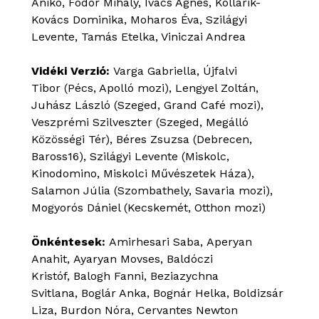
Anikó, Fodor Mihály, Ivacs Ágnes, Kollarik-
Kovács Dominika, Moharos Éva, Szilágyi
Levente, Tamás Etelka, Viniczai Andrea
Vidéki Verzió:
Varga Gabriella, Újfalvi
Tibor (Pécs, Apolló mozi), Lengyel Zoltán,
Juhász László (Szeged, Grand Café mozi),
Veszprémi Szilveszter (Szeged, Megálló
Közösségi Tér), Béres Zsuzsa (Debrecen,
Baross16), Szilágyi Levente (Miskolc,
Kinodomino, Miskolci Művészetek Háza),
Salamon Júlia (Szombathely, Savaria mozi),
Mogyorós Dániel (Kecskemét, Otthon mozi)
Önkéntesek:
Amirhesari Saba, Aperyan
Anahit, Ayaryan Movses, Baldóczi
Kristóf, Balogh Fanni, Beziazychna
Svitlana, Boglár Anka, Bognár Helka, Boldizsár
Liza, Burdon Nóra, Cervantes Newton