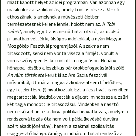
miatt kapott helyet az idei programban. Van azonban egy
másik ok is: a szolidaritás, amely fontos része a Verzió
ethoszának, s amelynek a művészeti életben
természetesnek kellene lennie, holott nem az. A
Tobi
színeit
, amely egy transznemű fiatalról szól, az utolsó
pillanatban vették ki, álságos indokokkal, a nyári Magyar
Mozgókép Fesztivál programjából. A szakma nem
tiltakozott, senki nem vonta vissza a filmjét, vonult a
vörös szőnyegen és koccintott a fogadáson. Néhány
hónappal később a leszbikus pár örökbefogadásáról szóló
Anyáim története
került ki az Ars Sacra fesztivál
műsorából, itt már a magyarázkodással sem bíbelődtek,
egy feljelentésre (!) hivatkoztak. Ezt a fesztivált is rendben
megtartották, átadták-vették a díjakat, mindössze a zsűri
két tagja mondott le tiltakozásul. Mindebben a riasztó
nem elsősorban az a durva politikai beavatkozás, amelyre a
rendszerváltozás óta nem volt példa (kevésbé durvára
azért akadt jónéhány), hanem a szakmai szolidaritás
csüggesztő hiánya. Amúgy mindhárom fiatal rendező az