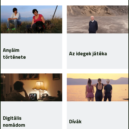
Anyáim
Az idegek játéka
története
Digitális
Dívák
nomádom