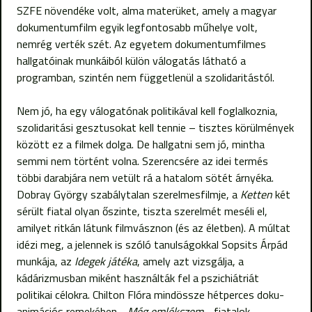
SZFE növendéke volt, alma materüket, amely a magyar
dokumentumfilm egyik legfontosabb műhelye volt,
nemrég verték szét. Az egyetem dokumentumfilmes
hallgatóinak munkáiból külön válogatás látható a
programban, szintén nem függetlenül a szolidaritástól.
Nem jó, ha egy válogatónak politikával kell foglalkoznia,
szolidaritási gesztusokat kell tennie – tisztes körülmények
között ez a filmek dolga. De hallgatni sem jó, mintha
semmi nem történt volna. Szerencsére az idei termés
többi darabjára nem vetült rá a hatalom sötét árnyéka.
Dobray György szabálytalan szerelmesfilmje, a
Ketten
két
sérült fiatal olyan őszinte, tiszta szerelmét meséli el,
amilyet ritkán látunk filmvásznon (és az életben). A múltat
idézi meg, a jelennek is szóló tanulságokkal Sopsits Árpád
munkája, az
Idegek játéka
, amely azt vizsgálja, a
kádárizmusban miként használták fel a pszichiátriát
politikai célokra. Chilton Flóra mindössze hétperces doku-
animációs remekében -
Még emlékszem
- fiatalok