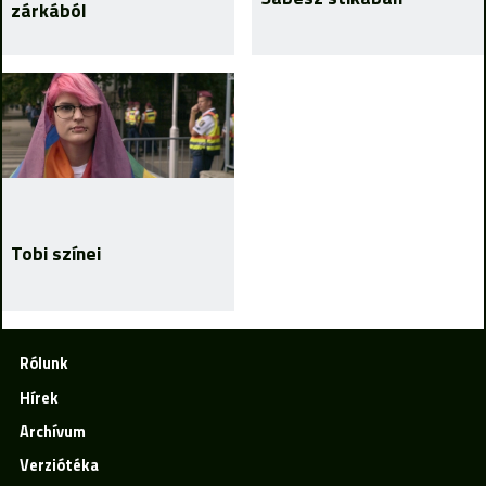
zárkából
Tobi színei
Rólunk
Hírek
Archívum
Verziótéka