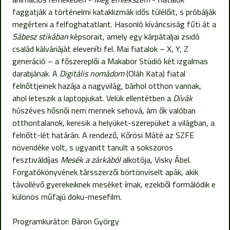
faggatják a történelmi kataklizmák idős túlélőit, s próbálják
megérteni a felfoghatatlant. Hasonló kíváncsiság fűti át a
Sábesz stikában
képsorait, amely egy kárpátaljai zsidó
család kálváriáját eleveníti fel. Mai fiatalok – X, Y, Z
generáció – a főszereplői a Makabor Stúdió két izgalmas
darabjának. A
Digitális nomádom
(Oláh Kata) fiatal
felnőttjeinek hazája a nagyvilág, bárhol otthon vannak,
ahol leteszik a laptopjukat. Velük ellentétben a
Dívák
húszéves hősnői nem mennek sehová, ám ők valóban
otthontalanok, keresik a helyüket-szerepüket a világban, a
felnőtt-lét határán. A rendező, Kőrösi Máté az SZFE
növendéke volt, s ugyanitt tanult a sokszoros
fesztiváldíjas
Mesék a zárkából
alkotója, Visky Ábel.
Forgatókönyvének társszerzői börtönviselt apák, akik
távollévő gyerekeiknek meséket írnak, ezekből formálódik e
különös műfajú doku-mesefilm.
Programkurátor: Báron György